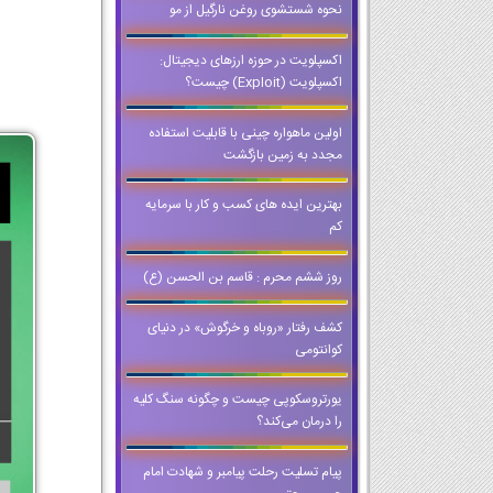
نحوه شستشوی روغن نارگیل از مو
اکسپلویت در حوزه ارزهای دیجیتال:
اکسپلویت (Exploit) چیست؟
اولین ماهواره چینی با قابلیت استفاده
مجدد به زمین بازگشت
بهترین ایده های کسب و کار با سرمایه
کم
روز ششم محرم : قاسم بن الحسن (ع)
کشف رفتار «روباه و خرگوش» در دنیای
کوانتومی
یورتروسکوپی چیست و چگونه سنگ کلیه
را درمان می‌کند؟
پیام تسلیت رحلت پیامبر و شهادت امام