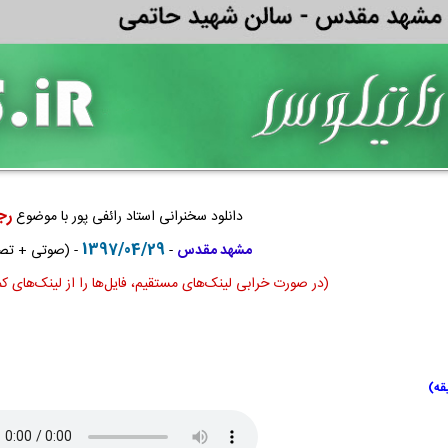
رج
دانلود سخنرانی استاد رائفی پور با موضوع
1397/04/29
مشهد مقدس
-
- (صوتی + تص
(در صورت خرابی لینک‌های مستقیم، فایل‌ها را از لینک‌های ک