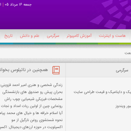
جمعه 16 مرداد 05
ا
هاست و اینترنت
آموزش کامپیوتر
سرگرمی
علم و دانش
تاریخ
عت
همچنین در ناتیلوس بخوان
سرگرمی
زندگی شخصی و هنری امیر احمد قزوینی؛ با
یک و داینامیک و قیمت طراحی سایت
بحران پیش رو صندوق های بازنشستگی
مشخصات فیزیکی شیمیایی چوب راش
ور ویندوز
رونمایی چین از اولین ربات امداد و نجا
آیا اسلام خرافه ها و خیال های محمد پیا
نحوه شستشوی روغن نارگیل از مو
اکسپلویت در حوزه ارزهای دیجیتال: اکسپلویت (xploit