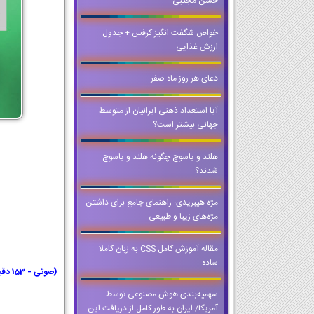
حسن مجتبی
خواص شگفت انگیز کرفس + جدول
ارزش غذایی
دعای هر روز ماه صفر
آیا استعداد ذهنی ایرانیان از متوسط
جهانی بیشتر است؟
هلند و یاسوج چگونه هلند و یاسوج
شدند؟
مژه هیبریدی: راهنمای جامع برای داشتن
مژه‌های زیبا و طبیعی
مقاله آموزش کامل CSS به زبان کاملا
ساده
(صوتی - 153 دقیقه)
سهمیه‌بندی هوش مصنوعی توسط
آمریکا/ ایران به طور کامل از دریافت این