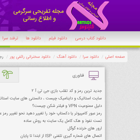
دانلود کتاب درسی
دانلود فیلم
دانلود ها
ترفند سرا
صفحه اصلی
دانلود سرا
دانلود آهنگ
دانلود سخنرانی رائفی پور
رج
فناوری
جدید ترین رمز و کد تقلب بازی جی تی آ 2
سایت استاتیک و داینامیک چیست ، دانستنی های سایت استات
دلیل ممنوعیت VPN و فیلتر شكن چیست؟
رمز عبور کامپیوتر یا دکستاپ خود را تغییر دهید نحو تغییر رمز عب
تست نفوذ و هک کامل یک سایت به روش ساده
ارور های خزنده گوگل
اتصال های شماره گیری تلفنی ISP از ابتدا تا پایان