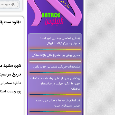
دانلود سخنرانی
زندگی شخصی و هنری امیر احمد
قزوینی؛ بازیگر توانمند ایرانی
بحران پیش رو صندوق های بازنشستگی
شهر: مشهد 
مشخصات فیزیکی شیمیایی چوب راش
تاریخ مراسم: 1397/04/29
رونمایی چین از اولین ربات امداد و نجات
دانلود سخنران
جهان با امکان حرکت در حالت‌های
مختلف
پور رجعت استاد
آیا اسلام خرافه ها و خیال های محمد
پیامبر مسلمانان است