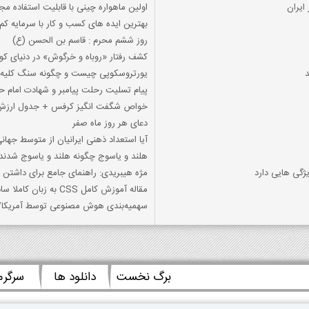
ایران
اولین ماهواره چینی با قابلیت استفاده م
بهترین ایده های کسب و کار با سرمایه کم
روز ششم محرم : قاسم بن الحسن (ع)
کشف رفتار «روباه و خرگوش» در دنیای کو
یورتروسکوپی چیست و چگونه سنگ کلیه ر
پیام تسلیت رحلت پیامبر و شهادت امام
خواص شگفت انگیز کرفس + جدول ارزش
دعای هر روز ماه صفر
آیا استعداد ذهنی ایرانیان از متوسط جها
هلند و یاسوج چگونه هلند و یاسوج شدند
گی هایی دارد
مژه هیبریدی: راهنمای جامع برای داشتن م
مقاله آموزش کامل CSS به زبان کاملا ساده
سهمیه‌بندی هوش مصنوعی توسط آمریکا/ ای
برگ نخست
دانلود ها
سرگر