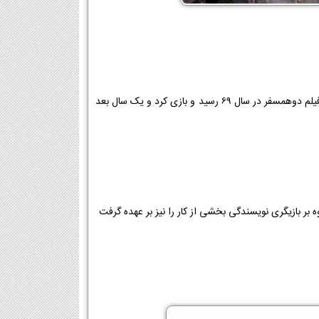
فعالیت خود را با تئاتر از سال 1364 شروع کرد و از همین طریق با رضا عطاران آشنا شد، از تئاتر به فیلم دوهمسفر در سال 69 رسید و بازی کرد و یک سال بعد