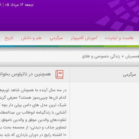
جمعه 16 مرداد 05
ا
هاست و اینترنت
آموزش کامپیوتر
سرگرمی
علم و دانش
تاریخ
و همسرش + زندگی خصوصی و طلاق
همچنین در ناتیلوس بخوان
سرگرمی
در سه سال آینده ما همچنان شاهد تورم‌
کدام نان‌ها چربی‌سوز هستند؟ معرفی گزینه
شیک ترین مدل های دامن پیلی دار بچه گ
آشنایی با زندگینامه ابوطالب بن عبدالمطل
تفاوت‌های والدین موفق و والدین ناموفق:
تصاویر جذاب و دیدنی؛ از مجسمه بحث برا
10 اشتباه رایج در دوران بارداری که باید بدانی