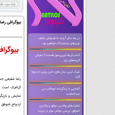
بیوگرافی رض
در سه سال آینده ما همچنان شاهد
تورم‌های وحشتناک خواهیم بود
بیوگرا
کدام نان‌ها چربی‌سوز هستند؟ معرفی
گزینه‌های برتر
شیک ترین مدل های دامن پیلی دار بچه
گانه
گرافیک است ر
آشنایی با زندگینامه ابوطالب بن
عبدالمطلب
نمایش و بازی
ازدواج ناموفق د
تفاوت‌های والدین موفق و والدین
ناموفق: بررسی عوامل موثر در تربیت