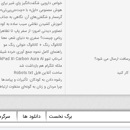
خواص دارویی شگفت‌انگیز پای شیر برای زن
هوش مصنوعی «اپل» با «چت‌جی‌پی‌تی» ا
گرمسار و شگفتی‌های آن: نگاهی به جذاب‌
آموزش کشیدن نقاشی سیب ساده به کود
تصاویر دیدنی امروز؛ از سفر پاپ تا تظاهرا
رباعی چیست؟ سفری به دنیای شعر، معنا 
کاتالوگ رنگ + کاتالوگ خوانی رنگ مو
راهنمای کامل نحوه جمع آوری خرده شیشه:
کرسافت ارسال می شود؟
لپ‌تاپ لنوو ThinkPad X1 Carbon Aura AI با حافظه PCIe 5.0 SSD معرفی شد
ملکه تلگرام هم بازداشت شد
کار کنید
ساخت آنلاین فایل Robots.txt
رشوه دادن به کودکان: تأثیرات و پیامدها
چرا مردان و زنان به گونه‌ای متفاوت ارتباط 
برگ نخست
دانلود ها
سرگر