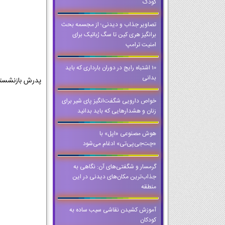
کودک
تصاویر جذاب و دیدنی؛ از مجسمه بحث
برانگیز هری کین تا سگ رُباتیک برای
امنیت ترامپ
10 اشتباه رایج در دوران بارداری که باید
بدانی
پدرش بازنشسته 
خواص دارویی شگفت‌انگیز پای شیر برای
زنان و هشدارهایی که باید بدانید
هوش مصنوعی «اپل» با
«چت‌جی‌پی‌تی» ادغام می‌شود
گرمسار و شگفتی‌های آن: نگاهی به
جذاب‌ترین مکان‌های دیدنی در این
منطقه
آموزش کشیدن نقاشی سیب ساده به
کودکان