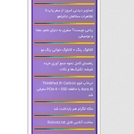
تصاویر دیدنی امروز؛ از سفر پاپ تا
تظاهرات مخالفان نتانیاهو
رباعی چیست؟ سفری به دنیای شعر، معنا
و موسیقی
کاتالوگ رنگ + کاتالوگ خوانی رنگ مو
راهنمای کامل نحوه جمع آوری خرده
شیشه: تکنیک‌ها و نکات
لپ‌تاپ لنوو ThinkPad X1 Carbon
Aura AI با حافظه PCIe 5.0 SSD معرفی
شد
ملکه تلگرام هم بازداشت شد
ساخت آنلاین فایل Robots.txt