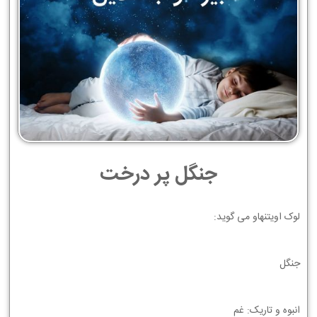
جنگل پر درخت
ﻟﻮﮎ ﺍﻭﻳﺘﻨﻬﺎﻭ ﻣﻲ ﮔﻮﻳﺪ:
ﺟﻨﮕﻞ
ﺍﻧﺒﻮﻩ ﻭ ﺗﺎﺭﻳﮏ: ﻏﻢ