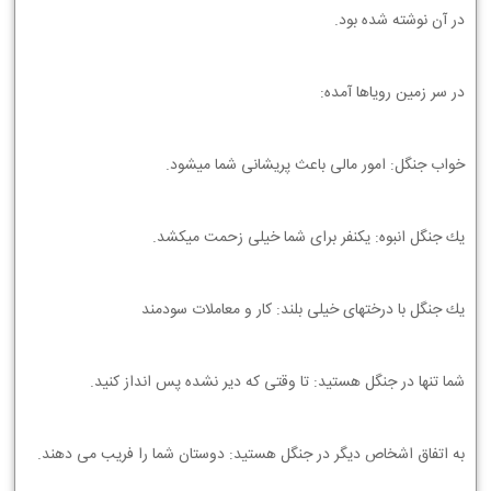
ﺩﺭ ﺁﻥ ﻧﻮﺷﺘﻪ ﺷﺪﻩ ﺑﻮﺩ.
ﺩﺭ ﺳﺮ ﺯﻣﻴﻦ ﺭﻭﻳﺎﻫﺎ ﺁﻣﺪﻩ:
ﺧﻮﺍﺏ ﺟﻨﮕﻞ: ﺍﻣﻮﺭ ﻣﺎﻟﻲ ﺑﺎﻋﺚ ﭘﺮﻳﺸﺎﻧﻲ ﺷﻤﺎ ﻣﻴﺸﻮﺩ.
ﻳﻚ ﺟﻨﮕﻞ ﺍﻧﺒﻮﻩ: ﻳﻜﻨﻔﺮ ﺑﺮﺍﻱ ﺷﻤﺎ ﺧﻴﻠﻲ ﺯﺣﻤﺖ ﻣﻴﻜﺸﺪ.
ﻳﻚ ﺟﻨﮕﻞ ﺑﺎ ﺩﺭﺧﺘﻬﺎﻱ ﺧﻴﻠﻲ ﺑﻠﻨﺪ: ﻛﺎﺭ ﻭ ﻣﻌﺎﻣﻼﺕ ﺳﻮﺩﻣﻨﺪ
ﺷﻤﺎ ﺗﻨﻬﺎ ﺩﺭ ﺟﻨﮕﻞ ﻫﺴﺘﻴﺪ: ﺗﺎ ﻭﻗﺘﻲ ﻛﻪ ﺩﻳﺮ ﻧﺸﺪﻩ ﭘﺲ ﺍﻧﺪﺍﺯ ﻛﻨﻴﺪ.
ﺑﻪ ﺍﺗﻔﺎﻕ ﺍﺷﺨﺎﺹ ﺩﻳﮕﺮ ﺩﺭ ﺟﻨﮕﻞ ﻫﺴﺘﻴﺪ: ﺩﻭﺳﺘﺎﻥ ﺷﻤﺎ ﺭﺍ ﻓﺮﻳﺐ ﻣﻲ ﺩﻫﻨﺪ.