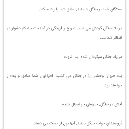
ﺑﺴﺘﮕﺎﻥ ﺷﻤﺎ ﺩﺭ ﺟﻨﮕﻞ ﻫﺴﺘﻨﺪ: ﻋﺸﻖ ﺷﻤﺎ ﺭﺍ ﺭﻫﺎ ﻣﻴﻜﻨﺪ.
ﺩﺭ ﻳﻚ ﺟﻨﮕﻞ ﮔﺮﺩﺵ ﻣﻲ ﻛﻨﻴﺪ: 1- ﺭﻧﺞ ﻭ ﺁﺯﺭﺩﮔﻲ ﺩﺭ ﺁﻳﻨﺪﻩ 2- ﻳﻚ ﻛﺎﺭ ﺩﺷﻮﺍﺭ ﺩﺭ
ﺍﻧﺘﻈﺎﺭ ﺷﻤﺎﺳﺖ.
ﺩﺭ ﻳﻚ ﺟﻨﮕﻞ ﺳﺮﮔﺮﺩﺍﻥ ﺷﺪﻩ ﺍﻳﺪ: ﺛﺮﻭﺕ
ﻳﻚ ﺣﻴﻮﺍﻥ ﻭﺣﺸﻲ ﺭﺍ ﺩﺭ ﺟﻨﮕﻞ ﻣﻲ ﻛﺸﻴﺪ: ﺍﻃﺮﺍﻓﻴﺎﻥ ﺷﻤﺎ ﺻﺎﺩﻕ ﻭ ﻭﻓﺎﺩﺍﺭ
ﺧﻮﺍﻫﻨﺪ ﺑﻮﺩ.
ﺁﺗﺶ ﺩﺭ ﺟﻨﮕﻞ: ﺧﺒﺮﻫﺎﻱ ﺧﻮﺷﺤﺎﻝ ﻛﻨﻨﺪﻩ
ﺛﺮﻭﺗﻤﻨﺪﺍﻥ ﺧﻮﺍﺏ ﺟﻨﮕﻞ ﺑﺒﻴﻨﻨﺪ: ﺁﻧﻬﺎ ﭘﻮﻝ ﺍﺯ ﺩﺳﺖ ﻣﻲ ﺩﻫﻨﺪ.