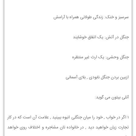
ﺳﺮﺳﺒﺰ ﻭ ﺧﻨﮏ: ﺯﻧﺪﮔﯽ ﻃﻮﻻﻧﯽ ﻫﻤﺮﺍﻩ ﺑﺎ ﺁﺭﺍﻣﺶ
ﺟﻨﮕﻞ ﺩﺭ ﺁﺗﺶ: ﻳﮏ ﺍﺗﻔﺎﻕ ﺧﻮﺷﺎﻳﻨﺪ
ﺟﻨﮕﻞ ﻭﺣﺸﯽ: ﻳﮏ ﺍﺭﺙ ﻏﻴﺮ ﻣﻨﺘﻈﺮﻩ
ﺍﺯﺑﻴﻦ ﺑﺮﺩﻥ ﺟﻨﮕﻞ ﻧﺎﺑﻮﺩﯼ , ﺑﻼﯼ ﺁﺳﻤﺎﻧﯽ
ﺁﻧﻠﯽ ﺑﻴﺘﻮﻥ ﻣﯽ ﮔﻮﻳﺪ:
1 ﺍﮔﺮ ﺩﺭ ﺧﻮﺍﺏ , ﺧﻮﺩ ﺭﺍ ﻣﻴﺎﻥ ﺟﻨﮕﻠﻲ ﺍﻧﺒﻮﻩ ﺑﺒﻴﻨﻴﺪ , ﻋﻼﻣﺖ ﺁﻥ ﺍﺳﺖ ﻛﻪ ﺩﺭ ﻛﺎﺭ
ﺗﺠﺎﺭﺕ ﺯﻳﺎﻥ ﺧﻮﺍﻫﻴﺪ ﺩﻳﺪ , ﺩﺭ ﺧﺎﻧﻮﺍﺩﻩ ﺗﺎﻥ ﻣﺸﺎﺟﺮﻩ ﻭ ﺍﺧﺘﻼﻑ ﺭﻭﻱ ﺧﻮﺍﻫﺪ