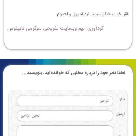
ﻓﻘﺮﺍ ﺧﻮﺍﺏ ﺟﻨﮕﻞ ﺑﺒﻴﻨﻨﺪ: ﺍﺯﺩﻳﺎﺩ ﭘﻮﻝ ﻭ ﺍﺣﺘﺮﺍﻡ
گردآوری: تیم وبسایت تفریحی سرگرمی ناتیلوس
لطفا نظر خود را درباره مطلبی که خوانده‌اید، بنویسید...
نام
ایمیل