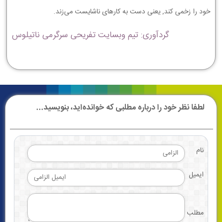
ﺧﻮﺩ ﺭﺍ ﺯﺧﻤﻰ ﻛﻨﺪ, ﻳﻌﻨﻰ ﺩﺳﺖ ﺑﻪ ﻛﺎﺭﻫﺎﻯ ﻧﺎﺷﺎﻳﺴﺖ ﻣﻰ‏ﺯﻧﺪ.
گردآوری: تیم وبسایت تفریحی سرگرمی ناتیلوس
لطفا نظر خود را درباره مطلبی که خوانده‌اید، بنویسید...
نام
ایمیل
مطلب