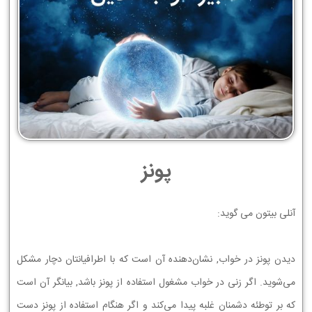
پونز
ﺁﻧﻠﯽ ﺑﻴﺘﻮﻥ ﻣﯽ ﮔﻮﻳﺪ:
ﺩﻳﺪﻥ ﭘﻮﻧﺰ ﺩﺭ ﺧﻮﺍﺏ, ﻧﺸﺎﻥ‏ﺩﻫﻨﺪﻩ ﺁﻥ ﺍﺳﺖ ﻛﻪ ﺑﺎ ﺍﻃﺮﺍﻓﻴﺎﻧﺘﺎﻥ ﺩﭼﺎﺭ ﻣﺸﻜﻞ
ﻣﻰ‏ﺷﻮﻳﺪ. ﺍﮔﺮ ﺯﻧﻰ ﺩﺭ ﺧﻮﺍﺏ ﻣﺸﻐﻮﻝ ﺍﺳﺘﻔﺎﺩﻩ ﺍﺯ ﭘﻮﻧﺰ ﺑﺎﺷﺪ, ﺑﻴﺎﻧﮕﺮ ﺁﻥ ﺍﺳﺖ
ﻛﻪ ﺑﺮ ﺗﻮﻃﺌﻪ ﺩﺷﻤﻨﺎﻥ ﻏﻠﺒﻪ ﭘﻴﺪﺍ ﻣﻰ‏ﻛﻨﺪ ﻭ ﺍﮔﺮ ﻫﻨﮕﺎﻡ ﺍﺳﺘﻔﺎﺩﻩ ﺍﺯ ﭘﻮﻧﺰ ﺩﺳﺖ