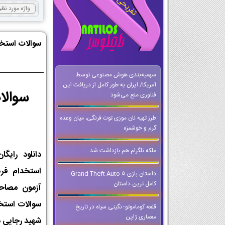
سوالات استخد
سهمیه‌بندی هوش مصنوعی توسط
آمریکا/ ایران به طور کامل از دریافت این
سوالا
فناوری منع می‌شود
طرز تهیه نان موزی توت فرنگی، میان وعده
گرم و خوشمزه
ملکه تلگرام هم بازداشت شد
دانلود رایگ
استخدام فره
داستان بازی Grand Theft Auto 5
کامل ترین داستان
آزمون مصاحب
سوالات استخ
قلعه کوماموتو؛ نگینی سیاه در تاریخ
معماری ژاپن
شهید رجایی د