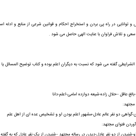
و توانایی در راه پی بردن و استخراج احکام و قوانین شرعی از منابع و ادله ا
سعی و تلاش فراوان با عنایت الهی حاصل می شود .
الشرایطی گفته می شود که نسبت به دیگران اعلم بوده و کتاب توضیح المسائل یا اس
بالغ-عاقل –حلال زاده-شیعه دوازده امامی-اعلم-دانا
مجتهد:
-گواهی دو نفر عالم عادل-مشهور اعلم بودن او و تشخیص عده ای از اهل علم
وردن فتوای مجتهد:
و-شنیدن از دو نفر عادل-دیدن در رساله مجتهد –شنیدن از یک نفر عادل که به گفته 