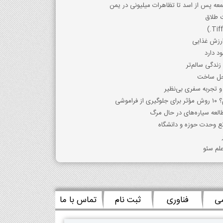
معه پس از اسد تا تظاهرات میلیونی در یمن
 طلاق
رزش غذایی
د دارد
زندگی سالم‌تر
احل ساخت
و تجربه سفری بی‌نظیر
موشی
لعه سیاره‌های در حال مرگ
انع وحدت حوزه و دانشگاه
لم سئو
می
فناوری
ثبت نام
تماس با ما