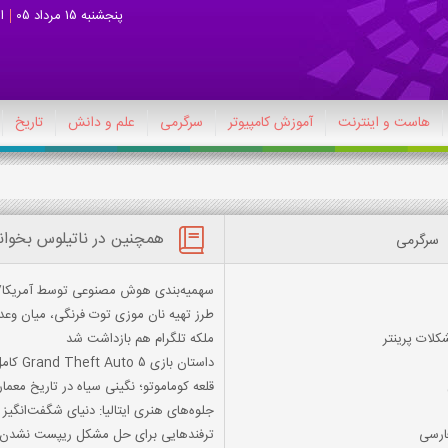
پنجشنبه 15 مرداد 05
ا
هاست و اینترنت
آموزش کامپیوتر
سرگرمی
علم و دانش
تاریخ
همچنین در ناتیلوس بخوان
سرگرمی
سهمیه‌بندی هوش مصنوعی توسط آمریکا/ ای
طرز تهیه نان موزی توت فرنگی، میان وعد
کلات پرینتر
ملکه تلگرام هم بازداشت شد
داستان بازی Grand Theft Auto 5 کامل ترین داستان
قلعه کوماموتو؛ نگینی سیاه در تاریخ معما
جلوه‌های هنری ایتالیا: دنیای شگفت‌انگی
ترفندهایی برای حل مشکل ریپست نشدن 