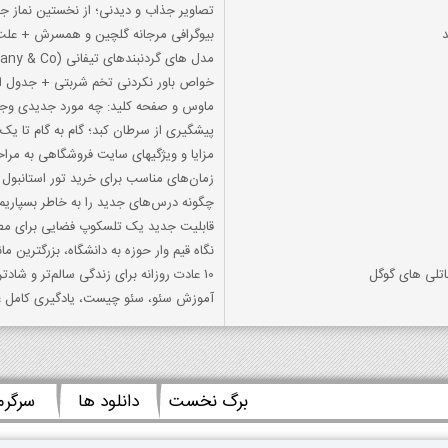
تصاویر جذاب و دیدنی؛ از نخستین نماز ج
بیوگرافی مرجانه گلچین و همسرش + علت
مدل های گردنبندهای تیفانی (Tiffany & Co.)
خواص باور نکردنی تخم شربتی + جدول ا
ماوس و صفحه کلید: چه مورد جدیدی وجو
پیشگیری از سرطان کبد؛ گام به گام تا یک 
مزایا و ویژگیهای سایت فروشگاهی به مر
زمان‌های مناسب برای خرید تور استانبول 
چگونه درس‌های جدید را به خاطر بسپاریم؟ ۱۰ روش مؤثر برای جلوگیری از فرا
قابلیت جدید یک تلسکوپ فضایی برای مطا
نگاه قیم وار حوزه به دانشگاه، بزرگترین م
اتلی های گوگل
10 عادت روزانه برای زندگی سالم‌تر و شادتر
آموزش سئو، سئو چیست، یادگیری کامل ع
برگ نخست
دانلود ها
سرگر