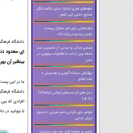
جلوه‌های هنری ایتالیا: دنیای شگفت‌انگیز
صنایع دستی این کشور
ترفندهایی برای حل مشکل ریپست
نشدن ویدیو در تیک تاک
دانشگاه فرهنگ
تصاویر جذاب و دیدنی؛ از نخستین نماز
ای معدود دن
جمعه پس از اسد تا تظاهرات میلیونی در
یمن
بینظیر آن به
بیوگرافی مرجانه گلچین و همسرش +
علت طلاق
ما در این پست
مدل های گردنبندهای تیفانی (Tiffany
& Co.)
تا بتوانید در 
خواص باور نکردنی تخم شربتی + جدول
ارزش غذایی
ماوس و صفحه کلید: چه مورد جدیدی