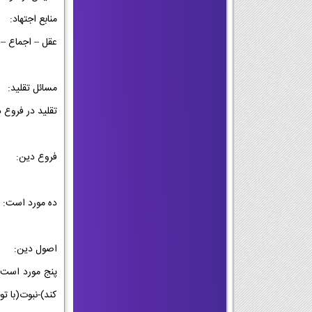
منابع اجتهاد:
عقل – اجماع – 
مسائل تقلید:
تقلید در فروع 
فروع دین:
ده مورد است: ن
اصول دین:
پنج مورد است 
کند)-نبوت(با 