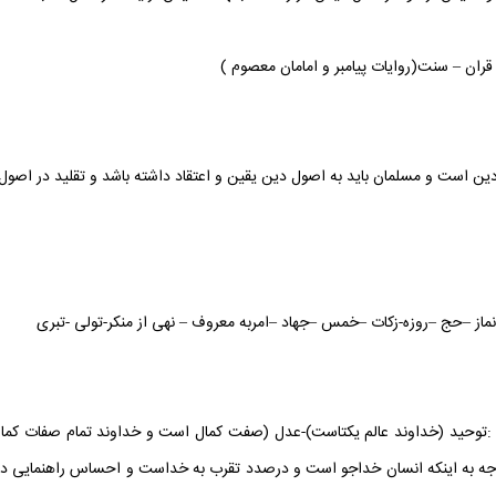
قران – سنت(روایات پیامبر و امامان معصوم )
دین است و مسلمان باید به اصول دین یقین و اعتقاد داشته باشد و تقلید در اصول
ماز –حج –روزه-زکات –خمس –جهاد –امربه معروف – نهی از منکر-تولی -تبری
:توحید (خداوند عالم یکتاست)-عدل (صفت کمال است و خداوند تمام صفات کمال
توجه به اینکه انسان خداجو است و درصدد تقرب به خداست و احساس راهنمایی دا