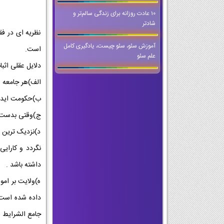
10 عادت روزانه برای زندگی سالم‌تر و
شادتر
نظریه ای در ف
آموزش سئو، سئو چیست، یادگیری کامل
است.
علم سئو
دلایل عقلی اثبا
الف)هر جامعه ا
ب)حکومت ایده 
ج)وقتی بدست او
د)نزدیک ترین 
نگردد و کارای
داشته باشد .
ه)ولایت بر امو
داده شده است 
جامع الشرایط 