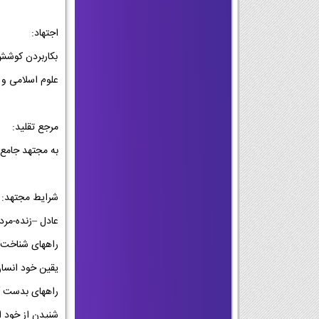
اجتهاد:
بکاربردن کوشش 
علوم اسلامی و 
مرجع تقلید:
به مجتهد جامع 
شرایط مجتهد:
عادل –زنده-مرد-
راههای شناخت 
یقین خود انسان
راههای بدست آ
شنیدن از خود ا