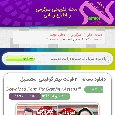
صفحه اصلی
سرگرمی
دانلود فونت
فونت تیتر گرافیتی استنسیل نسخه 2.0
دانلود نسخه 2.0 فونت تیتر گرافیتی استنسیل
سه شنبه
Download Font Titr Graphity Astansill
20 خرداد 1399
بازدید: 6857