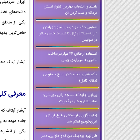
ایران سرزمینی
راهنمای انتخاب بهترین شلوار اسلش
دشت‌های آفتابی
مردانه و ست کردن آن
یکی از مناطق غ
تصاویر جذاب و دیدنی امروز؛از راندن
خاص‌ترین پدیده
"ارابه خدا" در نپال تا کنسرت خاص پیانو
در سوئیس
استفاده از طلای ۲۴ عیار در ساخت
ماشین ۱۰ میلیاردی چینی
آبشار آبتاف دهل
حکم فقهی انجام دادن لقاح مصنوعی
(مقاله کامل)
معرفی کلی
زیبایی جاودانه مسجد رانی روپماتی؛
نماد عشق و هنر در گجرات
آبشار آبتاف که
زمان برگزاری قرعه‌کشی طرح فروش
ایران‌خودرو اعلام شد
یکی از آبشاره
طرز تهیه پودینگ نان کدو حلوایی، دسر