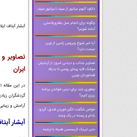
دانلود آلبوم میانبور از سیف | میانبور سیف
چگونه برای انجام عمل بلفاروپلاستی
آبشار آبتاف ایلا
آماده شویم؟
آیا خبر شیوع ویروس زامبی از چین
صحت دارد؟
تصاویر و 
تصاویر جذاب و دیدنی امروز؛ از آزمایش
ایران
موشک قاره پیمای روسی تا بدرقه
فضانوردان چینی
در این مقاله ا
چطوری باید برای درس خواندن برنامه
گردشگران زیادی
ریزی کنیم؟
آرامش و زیبایی
خواص شگفت انگیز خوردن فندق ، گردو ،
بادام و پسته در یک وعده
آبشار آبتا
متن تبریک کریسمس همراه با ترجمه