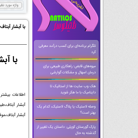
با آبشار آبتا
تلگرام برنامه‌ای برای کسب درآمد معرفی
کرد
با آب
میوه‌های قابض؛ راهکاری طبیعی برای
درمان اسهال و مشکلات گوارشی
هک وب سایت ها از استاتیک تا
داینامیک با ما هکر شوید
اطلاعات بیشتر 
آبشار آبتاف،طب
وصله لاستیک یا پلاگ لاستیک، کدام یک
بهتر است؟
آبشار آبتاف،مو
پارک گورستان کوپلی: داستان یک تغییر از
گذشته به حال