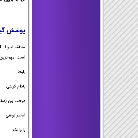
پوشش گیاه
منطقه اطراف آب
است. مهم‌ترین 
بلوط
بادام کوهی
درخت ون (سقز
انجیر کوهی
زالزالک