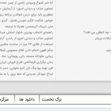
آیا خبر شیوع ویروس زامبی از چین صحت 
تصاویر جذاب و دیدنی امروز؛ از آزمایش 
چطوری باید برای درس خواندن برنامه ریز
خواص شگفت انگیز خوردن فندق ، گردو ، ب
متن تبریک کریسمس همراه با ترجمه
راهنمای انتخاب بهترین شلوار اسلش مرد
کلات پرینتر
تصاویر جذاب و دیدنی امروز؛از راندن "اراب
استفاده از طلای ۲۴ عیار در ساخت ماشین ۱۰ میلیاردی چینی
یم
حکم فقهی انجام دادن لقاح مصنوعی (مقال
زیبایی جاودانه مسجد رانی روپماتی؛ نماد
زمان برگزاری قرعه‌کشی طرح فروش ایران‌
طرز تهیه پودینگ نان کدو حلوایی، دسر خ
ابداع خودکار جدیدی که خط بریل را به مت
برگ نخست
دانلود ها
سرگر