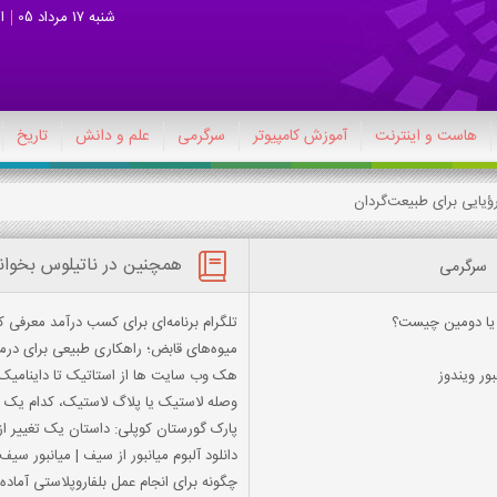
شنبه 17 مرداد 05
ا
هاست و اینترنت
آموزش کامپیوتر
سرگرمی
علم و دانش
تاریخ
رؤیایی برای طبیعت‌گردان
همچنین در ناتیلوس بخوان
سرگرمی
ي يا دومين چيست؟
تلگرام برنامه‌ای برای کسب درآمد معرفی ک
میوه‌های قابض؛ راهکاری طبیعی برای در
ور ویندوز
هک وب سایت ها از استاتیک تا داینامیک 
وصله لاستیک یا پلاگ لاستیک، کدام یک 
پارک گورستان کوپلی: داستان یک تغییر از
دانلود آلبوم میانبور از سیف | میانبور سیف
چگونه برای انجام عمل بلفاروپلاستی آماده