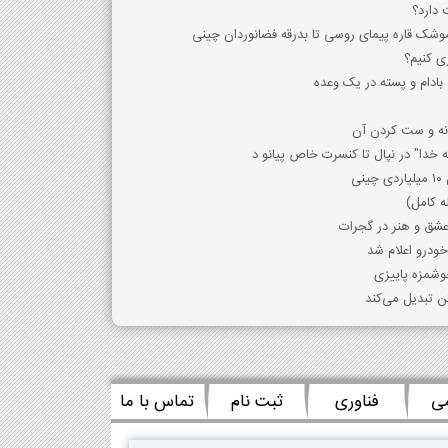
دارد؟
موشک قاره پیمای روسی تا بدرقه فضانوردان چینی
ی کنیم؟
ادام و پسته در یک وعده
انه و ست کردن آن
ه خدا" در نپال تا کنسرت خاص پیانو د
ه کامل)
 عشق و هنر در گجرات
خودرو اعلام شد
وشمزه پاییزی
ن تبدیل می‌کند
می
فناوری
ثبت نام
تماس با ما