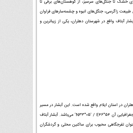
های خشک تا جنگل‌های سرسبز، از کوهستان‌های برفی تا
ن طبیعت زاگرسی، جنگل‌های انبوه و چشمه‌سارهای فراوان
ار آبتاف واقع در شهرستان دهلران، یکی از زیباترین و
هلران در استان ایلام واقع شده است. این آبشار در مسیر
جاده میمه به پهله زرین‌آباد قرار دارد و به‌راحتی برای گردشگران قابل دسترسی است. مختصات جغرافیایی آن N33°05’ / E46°54’ می‌باشد. آبشار آبتاف
عنوان تفرجگاهی محبوب برای ساکنین محلی و گردشگران