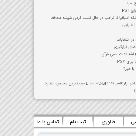
ح سرد
لکه اسپانیا تا ترامپ در حال تست کردن شیشه محافظ
در انتخابات
ضای قرارگیری
) اشتباهات علمی قرآن
یا خیر؟
 جدیدترین محصول نظارت
؟
می
فناوری
ثبت نام
تماس با ما