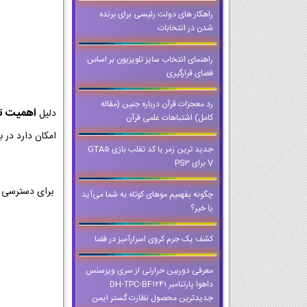
راهکار های دولت رئیسی برای برنده
شدن در انتخابات
راهنمای انتخاب سایز تلویزیون بر اساس
فضای قرارگیری
رد معجزات قرآن درباره جنین (مقاله
اهمیت تمر
دلیل
کامل) اشتباهات علمی قرآن
امکان دارد در ب
جدید ترین زمر یا کد تقلب بازی GTA5
V برای PS3
برای دسترسی ب
چگونه بفهمیم موهای کوتاه به شما می‌آید
یا خیر؟
کشف یک جرم کروی اسرارآمیز در فضا
معرفی دوربین حرارتی از سری ویزسنس
داهوا پارتنامبر DH-TPC-BF1241
جدیدترین محصول نظارت گستر ایمن