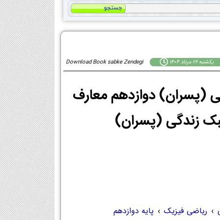
يكشنبه 26 مرداد 1404
Download Book sabke Zendegi
زندگی (پسران) دوازدهم معارف
›
ریاضی فیزیک
›
پایه دوازدهم