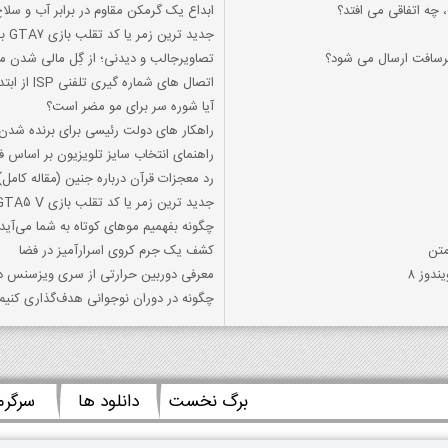
ابداع یک گرمکن مقاوم در برابر آب و سلا
جدید ترین زمر یا کد تقلب بازی GTA7 برای PS2
کرسافت ارسال می شود؟
تصاویرجالب و دیدنی؛ از گِل مالی شدن م
اتصال های شماره گیری تلفنی ISP از ابتدا تا پایان
آیا شوره سر برای مو مضر است؟
راهکار های دولت رئیسی برای برنده شدن 
راهنمای انتخاب سایز تلویزیون بر اساس ف
رد معجزات قرآن درباره جنین (مقاله کامل
جدید ترین زمر یا کد تقلب بازی GTA5 V برای PS3
چگونه بفهمیم موهای کوتاه به شما می‌آید 
کشف یک جرم کروی اسرارآمیز در فضا
دوز 8
معرفی دوربین حرارتی از سری ویزسنس داهوا پارتنامبر DH-TPC-BF1241
چگونه در دوران نوجوانی هدف‌گذاری کنیم
برگ نخست
دانلود ها
سرگر