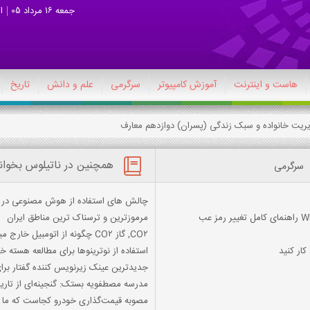
جمعه 16 مرداد 05
ا
هاست و اینترنت
آموزش کامپیوتر
سرگرمی
علم و دانش
تاریخ
همچنین در ناتیلوس بخوان
سرگرمی
چالش های استفاده از هوش مصنوعی در ا
مرموزترین و ترسناک ترین مناطق ایران
CO2, گاز CO2 چگونه از اتومبیل خارج میشود GIF
کار کنید
استفاده از نوترینوها برای مطالعه هسته خ
جدیدترین عینک زیرنویس کننده گفتار برا
مدرسه مصطفویه بستک: گنجینه‌ای از تار
مصوبه قیمت‌گذاری خودرو کجاست که ما ندیدیم / پراید ۱۹۵م