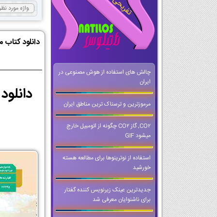
دانلود کتاب 
چالش های استفاده از هوش مصنوعی در
ایران
مرموزترین و ترسناک ترین مناطق ایران
CO2, گاز CO2 چگونه از اتومبیل خارج
میشود GIF
استفاده از نوترینوها برای مطالعه هسته
خورشید
جدیدترین عینک زیرنویس کننده گفتار
برای ناشنوایان معرفی شد