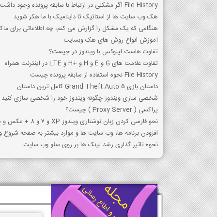
File History اگر مشکلی در ارتباط با سابقه پرونده وجود داشت، چه اتفاقی می افتد؟
هک وب سایت ها از استاتیک تا داینامیک با ما هکر شوید
هنگامی که یک مشکل را گزارش می کنم، چه اطلاعاتی برای ما
آموزش انواع روش های هک وبسایت
تفاوت هاست لینوکس با ویندوز در چیست؟
تفاوت علامت های G و E و H و +H و LTE در اینترنت همراه
File History نحوه استفاده از سابقه پرونده چیست
داستان بازی Grand Theft Auto 5 کامل ترین داستان
شخصی سازی ویندوز چگونه ویندوز خود را شخصی سازی کنید
پراکسي ( Proxy Server ) چيست؟
نحو فارسی کردن زبان نوشتاری ویندوز XP و 7 و 8 + عکس و متن
افزودن برنامه ها، وب سایت ها و موارد بیشتر به صفحه شروع وین
نحوه تاثیر گذاری رشد لینک ها بر روی سئو وب سایت