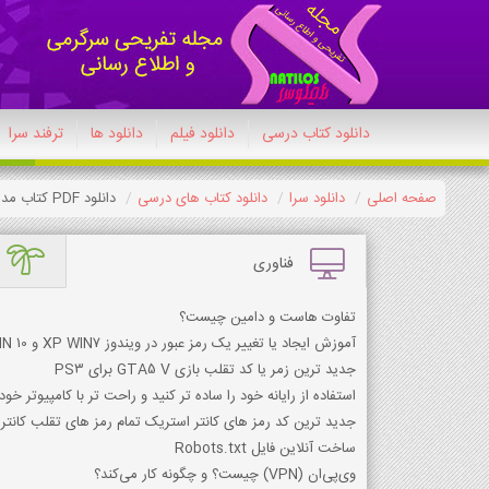
دانلود کتاب درسی
دانلود فیلم
دانلود ها
ترفند سرا
صفحه اصلی
دانلود سرا
دانلود کتاب های درسی
دانلود PDF کتاب مدیریت خانواده و سبک زندگی (پسران) دوازدهم معارف
فناوری
تفاوت هاست و دامین چیست؟
آموزش ایجاد یا تغییر یک رمز عبور در ویندوز XP WIN7 و WIN 10 راهنمای کامل تغییر رمز عب
جدید ترین زمر یا کد تقلب بازی GTA5 V برای PS3
استفاده از رایانه خود را ساده تر کنید و راحت تر با کامپیوتر خود 
جدید ترین کد رمز های کانتر استریک تمام رمز های تقلب کانتر
ساخت آنلاین فایل Robots.txt
وی‌پی‌ان (VPN) چیست؟ و چگونه کار می‌کند؟