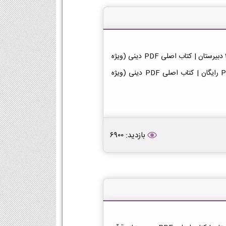
دانلود کتاب دینی (ویژه اهل سنت) دوازدهم معارف 1404-1405 دبیرستان | کتاب اصلی PDF دینی (ویژه
اهل سنت) دوازدهم معارف 1404-1405 | دبیرستان دانلود PDF رایگان | کتاب اصلی PDF دینی (ویژه
بازدید: 6900