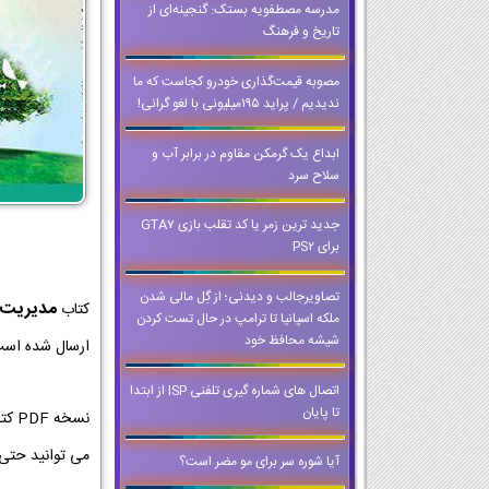
مدرسه مصطفویه بستک: گنجینه‌ای از
تاریخ و فرهنگ
مصوبه قیمت‌گذاری خودرو کجاست که ما
ندیدیم / پراید ۱۹۵میلیونی با لغو گرانی!
ابداع یک گرمکن مقاوم در برابر آب و
سلاح سرد
جدید ترین زمر یا کد تقلب بازی GTA7
برای PS2
تصاویرجالب و دیدنی؛ از گِل مالی شدن
مدیریت 
کتاب
ملکه اسپانیا تا ترامپ در حال تست کردن
شیشه محافظ خود
ارسال شده است 
اتصال های شماره گیری تلفنی ISP از ابتدا
تا پایان
نسخ
می توانید حتی
آیا شوره سر برای مو مضر است؟