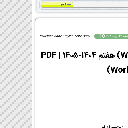
26 مرداد 1404
Download Book English Work Book
دانلود PDF کتاب کار زبان انگلیسی (Work Book) هفتم 1404-1405 | PDF
ی : متوسطه اول