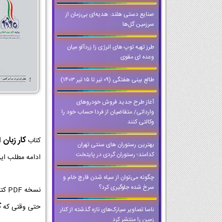
صنایع دستی هلند: هدیه‌ای بی‌زمان از
سرزمین گل‌ها
طرز تهیه توپ های انرژی زا زردآلو میان
وعده ای مقوی
طالع بینی هفتگی (09 تیر تا 15 تیر 1403)
آغاز طرح جدید فروش خودروهای
وارداتی/ متقاضیان از فردا حساب خود را
وکالتی کنند
کار زبان انگل
کتاب
بهترین رستوران های سنتی تهران
کدامند؛ رستوران گردی در پایتخت
ادامه مطلب این
چگونه می‌توان از سیاه شدن قارچ خام و
سرخ شده جلوگیری کرد؟
ک
حتی وقتی که
ناسا تصاویر سیارک‌های تازه گذشته از کنار
زمین را منتشر کرد