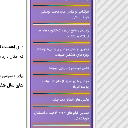
بیوگرافی و عکس های مجید یوسفی
بازیگر ایرانی
راهنمای جامع برای درک تفاوت های بین
PCOD و PCOS
اهمیت تمر
دلیل
بهترین جاهای دیدنی پاوه؛ پیشنهادات
ویژه برای عاشقان طبیعت
که امکان دارد د
تعمیر سیستم و بازیابی پرونده
برای دسترسی ب
دیدنی های امروز؛ از خانواده اوباما تا
های سال هفت
پدیده اَبَرماه
عکس های خطای دید چشم
بهترین فیلم های 2023؛ ۴ فیلم با استقبال
باورنکردنی