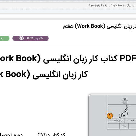
 انگلیسی (Work Book) هفتم
بازدید: 21635
يكشنبه 
کار زبان انگلیسی (Work Book)
کد کتاب:
C711
دوره تحصیل