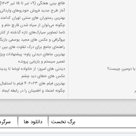
طالع بینی هفتگی (09 تیر تا 15 تیر 1403)
آغاز طرح جدید فروش خودروهای وارداتی/ 
بهترین رستوران های سنتی تهران کدامند؛
چگونه می‌توان از سیاه شدن قارچ خام و
ناسا تصاویر سیارک‌های تازه گذشته از کنار
بیوگرافی و عکس های مجید یوسفی بازیگر 
راهنمای جامع برای درک تفاوت های بین PCOD و PCOS
بهترین جاهای دیدنی پاوه؛ پیشنهادات وی
تعمیر سیستم و بازیابی پرونده
ي يا دومين چيست؟
دیدنی های امروز؛ از خانواده اوباما تا پدیده 
عکس های خطای دید چشم
بهترین فیلم های 2023؛ ۴ فیلم با استقبال باورنکردنی
چگونه اعتماد و اطمینان را در رابطه ایجاد 
برگ نخست
دانلود ها
سرگر