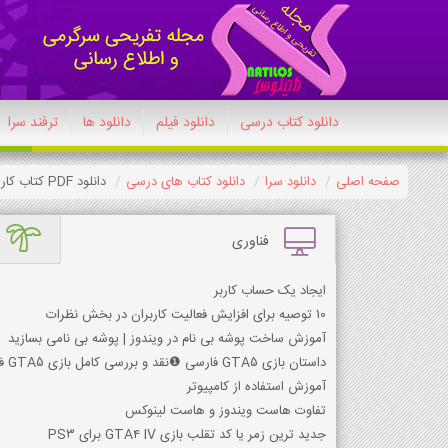
دانلود کتاب درسی
دانلود فیلم
دانلود ها
ترفند سرا
صفحه اصلی
دانلود سرا
دانلود کتاب های درسی
دانلود PDF کتاب کار زبان انگلیسی (Work Book) هفتم 1404-1405
فناوری
ایجاد یک حساب کاربر
10 توصیه برای افزایش فعالیت کاربران در بخش نظرات
آموزش ساخت پوشه بی نام در ویندوز | پوشه بی نامی بسازید
داستان بازی GTA5 فارسی ❶نقد و بررسی کامل بازی GTA5 فارسی
آموزش استفاده از کامپیوتر
تفاوت هاست ویندوز و هاست لینوکس
جدید ترین زمر یا کد تقلب بازی GTA4 IV برای PS3