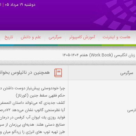
دوشنبه 19 مرداد 05
ا
هاست و اینترنت
آموزش کامپیوتر
سرگرمی
علم و دانش
تاریخ
همچنین در ناتیلوس بخوان
سرگرمی
چرا خوددوستی پیش‌نیاز دوست داشتن د
حکم فقهی سقط جنین (کورتاژ)
کشف جدیدی که می‌تواند داستان اتمسفر 
آیا نظرسنجی گالوپ نشان می‌دهد ۷۲درصد ایرانی‌ها از عملکرد رئیسی رضایت دارند؟
فواید روزی یك لیوان آب كرفس در درمان 
صنایع دستی هلند: هدیه‌ای بی‌زمان از سر
طرز تهیه توپ های انرژی زا زردآلو میان 