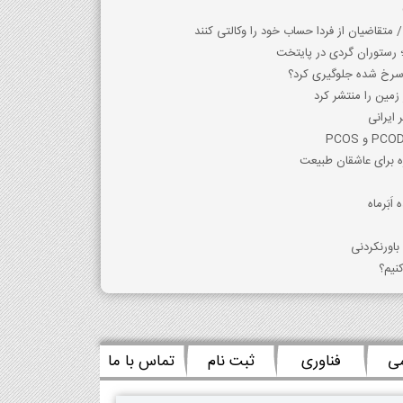
متقاضیان از فردا حساب خود را وکالتی کنند
 رستوران گردی در پایتخت
 سرخ شده جلوگیری کرد؟
 زمین را منتشر کرد
ایرانی
ژه برای عاشقان طبیعت
اَبَرماه
کنیم؟
می
فناوری
ثبت نام
تماس با ما