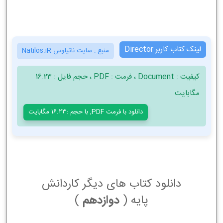
لینک کتاب کاربر Director
منبع :
سایت ناتیلوس Natilos.iR
کیفیت : Document ، فرمت : PDF ، حجم فایل : 16.23
مگابایت
دانلود با فرمت PDF, با حجم :16.23 مگابایت
دانلود کتاب های دیگر کاردانش
پایه (
دوازدهم
)