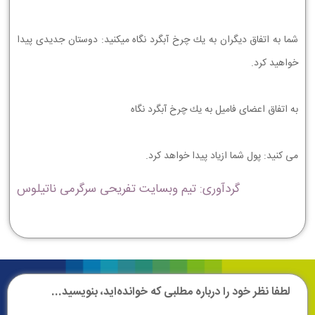
ﺷﻤﺎ ﺑﻪ ﺍﺗﻔﺎﻕ ﺩﻳﮕﺮﺍﻥ ﺑﻪ ﻳﻚ ﭼﺮﺥ ﺁﺑﮕﺮﺩ ﻧﮕﺎﻩ ﻣﻴﻜﻨﻴﺪ: ﺩﻭﺳﺘﺎﻥ ﺟﺪﻳﺪﻱ ﭘﻴﺪﺍ
ﺧﻮﺍﻫﻴﺪ ﻛﺮﺩ.
ﺑﻪ ﺍﺗﻔﺎﻕ ﺍﻋﻀﺎﻱ ﻓﺎﻣﻴﻞ ﺑﻪ ﻳﻚ ﭼﺮﺥ ﺁﺑﮕﺮﺩ ﻧﮕﺎﻩ
ﻣﻲ ﻛﻨﻴﺪ: ﭘﻮﻝ ﺷﻤﺎ ﺍﺯﻳﺎﺩ ﭘﻴﺪﺍ ﺧﻮﺍﻫﺪ ﻛﺮﺩ.
گردآوری: تیم وبسایت تفریحی سرگرمی ناتیلوس
لطفا نظر خود را درباره مطلبی که خوانده‌اید، بنویسید...