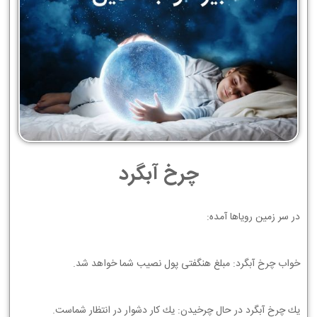
چرخ آبگرد
ﺩﺭ ﺳﺮ ﺯﻣﻴﻦ ﺭﻭﻳﺎﻫﺎ ﺁﻣﺪﻩ:
ﺧﻮﺍﺏ ﭼﺮﺥ ﺁﺑﮕﺮﺩ: ﻣﺒﻠﻎ ﻫﻨﮕﻔﺘﻲ ﭘﻮﻝ ﻧﺼﻴﺐ ﺷﻤﺎ ﺧﻮﺍﻫﺪ ﺷﺪ.
ﻳﻚ ﭼﺮﺥ ﺁﺑﮕﺮﺩ ﺩﺭ ﺣﺎﻝ ﭼﺮﺧﻴﺪﻥ: ﻳﻚ ﻛﺎﺭ ﺩﺷﻮﺍﺭ ﺩﺭ ﺍﻧﺘﻈﺎﺭ ﺷﻤﺎﺳﺖ.