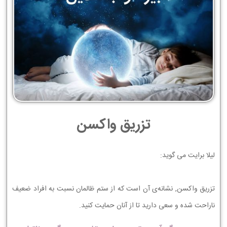
تزریق واکسن
ﻟﻴﻼ ﺑﺮﺍﻳﺖ ﻣﯽ ﮔﻮﻳﺪ:
ﺗﺰﺭﻳﻖ ﻭﺍﻛﺴﻦ, ﻧﺸﺎﻧﻪ‏ﻯ ﺁﻥ ﺍﺳﺖ ﻛﻪ ﺍﺯ ﺳﺘﻢ ﻇﺎﻟﻤﺎﻥ ﻧﺴﺒﺖ ﺑﻪ ﺍﻓﺮﺍﺩ ﺿﻌﻴﻒ
ﻧﺎﺭﺍﺣﺖ ﺷﺪﻩ ﻭ ﺳﻌﻰ ﺩﺍﺭﻳﺪ ﺗﺎ ﺍﺯ ﺁﻧﺎﻥ ﺣﻤﺎﻳﺖ ﻛﻨﻴﺪ.