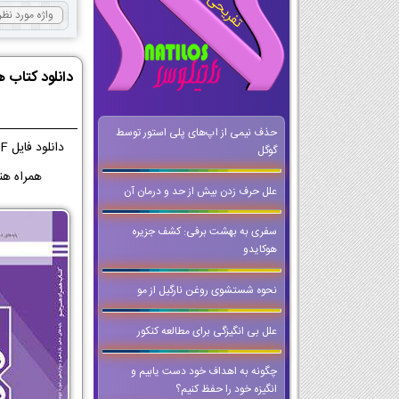
دانلود کتاب ه
حذف نیمی از اپ‌های پلی استور توسط
گوگل
همراه هنرجو - پویانمایی | لینک PDF هم
علل حرف زدن بیش از حد و درمان آن
سفری به بهشت برفی: کشف جزیره
هوکایدو
نحوه شستشوی روغن نارگیل از مو
علل بی انگیزگی برای مطالعه کنکور
چگونه به اهداف خود دست یابیم و
انگیزه خود را حفظ کنیم؟