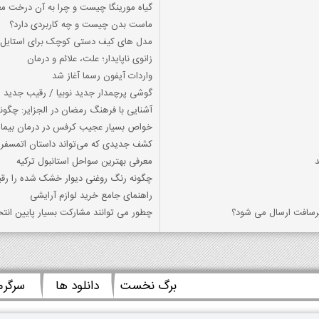
گیاه مورینگا چیست و چرا به آن درخت مع
ماست بدن چیست و چه کاربردی دارد؟
مدل های کیف دستی کوچک برای استایل 
زانوی ناپایدار؛ علت، علائم و درمان
واردات آیفون رسما آغاز شد
گوشی پرچمدار جدید نوبیا / رقیب جدید
آشنایی با فرهنگ رمضان در الجزایر: چگون
خواص بسیار عجیب کرفس در درمان بیمار
کشف جدیدی که می‌تواند داستان اتمسفر 
معرفی بهترین سواحل استانبول ترکیه
چگونه رنگ روغنی دیوار خشک شده را رقی
راهنمای جامع خرید لوازم آرایشی
کرسافت ارسال می شود؟
چطور می توانند مشارکت بسیار پایین انتخاب
برگ نخست
دانلود ها
سرگر