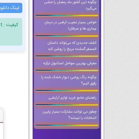
چگونه این کشور ماه رمضان را جشن
لینک دانلو
می‌گیرد
خواص بسیار عجیب کرفس در درمان
کیفیت : Document ، فرمت : PDF ، حجم فایل : 10.32 مگابایت
بیماری ها و سرطان!
کشف جدیدی که می‌تواند داستان
اتمسفر گمشده مریخ را روشن کند
معرفی بهترین سواحل استانبول ترکیه
چگونه رنگ روغنی دیوار خشک شده را
رقیق کنیم؟
راهنمای جامع خرید لوازم آرایشی
چطور می توانند مشارکت بسیار پایین
انتخابات را نبیننند؟