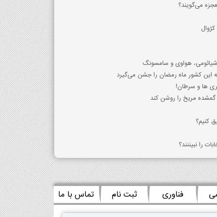
جزه می‌گویند؟
کژوال
 شیائومی، هواوی و سامسونگ
ه این کشور ماه رمضان را جشن می‌گیرد
ی ها و سرطان!
گمشده مریخ را روشن کند
ق کنیم؟
ات را نبیننند؟
می
فناوری
ثبت نام
تماس با ما