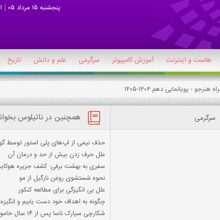
پنجشنبه 15 مرداد 05
ا
هاست و اینترنت
آموزش کامپیوتر
سرگرمی
علم و دانش
تاریخ
همچنین در ناتیلوس بخوان
سرگرمی
حذف نیمی از اپ‌های پلی استور توسط گو
علل حرف زدن بیش از حد و درمان آن
سفری به بهشت برفی: کشف جزیره هوکاید
نحوه شستشوی روغن نارگیل از مو
علل بی انگیزگی برای مطالعه کنکور
چگونه به اهداف خود دست یابیم و انگیزه 
شکارچی سیارک ناسا پس از ۱۴ سال خاموش می‌شود