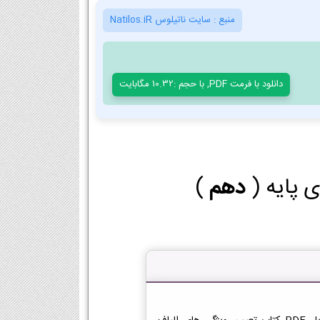
منبع :
سایت ناتیلوس Natilos.iR
دانلود با فرمت PDF, با حجم :10.32 مگابایت
ی پایه (
دهم
)