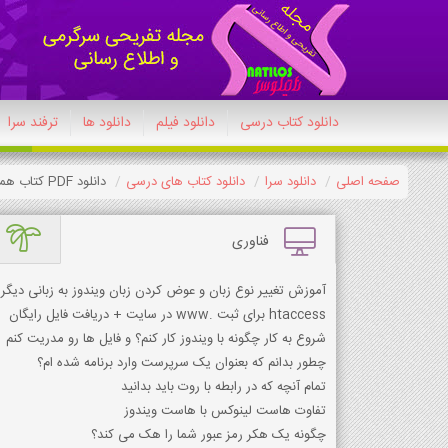
دانلود کتاب درسی
دانلود فیلم
دانلود ها
ترفند سرا
صفحه اصلی
دانلود سرا
دانلود کتاب های درسی
دانلود PDF کتاب همراه هنرجو - پویانمایی دهم 1404-1405
فناوری
آموزش تغییر نوع زبان و عوض کردن زبان ویندوز به زبانی دیگر
htaccess برای ثبت .www در سایت + دریافت فایل رایگان
شروع به کار چگونه با ویندوز کار کنم؟ و فایل ها رو مدریت کنم
چطور بدانم که بعنوان یک سرپرست وارد برنامه شده ام؟
تمام آنچه که در رابطه با روت باید بدانید
تفاوت هاست لینوکس با هاست ویندوز
چگونه یک هکر رمز عبور شما را هک می کند؟