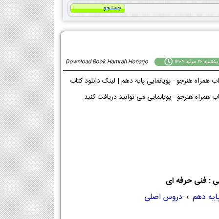
يكشنبه 26 مرداد 1404
Download Book Hamrah Honarjo
پایه دهم [دانلود PDF] | دانلود فصل به فصل کتاب همراه هنرجو - پویانمایی پایه دهم | لینک دانلود کتاب
 : فنی حرفه ای
ایه دهم
›
دروس اصلی