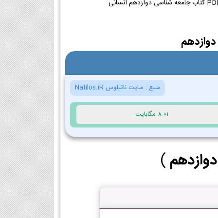
دوازدهم
منبع :
سایت ناتیلوس Natilos.iR
8.01 مگابایت
دوازدهم
)