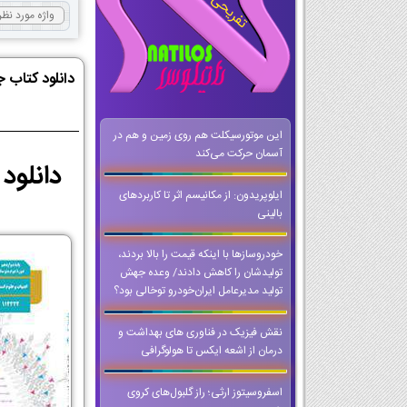
دانلود کتاب 
این موتورسیکلت هم روی زمین و هم در
آسمان حرکت می‌کند
دانلود PDF کتاب جامعه شناسی دوازدهم 1404-1405 | PDF جامعه شن
ایلوپریدون: از مکانیسم اثر تا کاربردهای
بالینی
خودروسازها با اینکه قیمت را بالا بردند،
تولیدشان را کاهش دادند/ وعده جهش
تولید مدیرعامل ایران‌خودرو توخالی بود؟
نقش فيزيک در فناوري هاي بهداشت و
درمان از اشعه ايکس تا هولوگرافي
اسفروسیتوز ارثی؛ راز گلبول‌های کروی