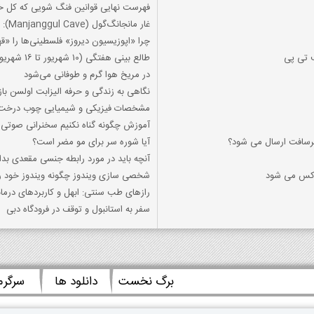
فهرست نهایی قوانین فنگ شویی که کل خان
غار مانجانگ‌گول (Manjanggul Cave): شاهکار زمین‌شناسی جزیره ججو
چرا «اپوزیسیون دیروز» فلسطینی‌ها را «ق
ف تی پی
طالع بینی هفتگی (10 شهریور تا 16 شهریور 1403)
در مریخ هوا گرم و طوفانی می‌شود
نگاهی به زندگی و حرفه الیزابت اولسن باز
مشخصات فیزیکی و شیمیایی چوب درخت 
آموزش چگونه گناه نکنیم سخنرانی صوتی 
کرسافت ارسال می شود؟
آیا شوره سر برای مو مضر است؟
آنچه باید در مورد رابطه جنسی مقعدی بدان
ندکس می شود
شخصی سازی ویندوز چگونه ویندوز خود 
رازهای طب سنتی: ابهل و کاربردهای درما
سفر به استانبول و توقف در فرودگاه دبی
برگ نخست
دانلود ها
سرگر