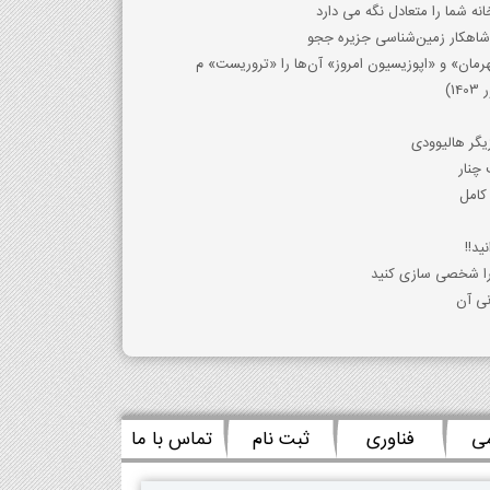
ه شما را متعادل نگه می دارد
هرمان» و «اپوزیسیون امروز» آن‌ها را «تروریست» م
یگر هالیوودی
چنار
کامل
ید!!
را شخصی سازی کنید
نی آن
می
فناوری
ثبت نام
تماس با ما