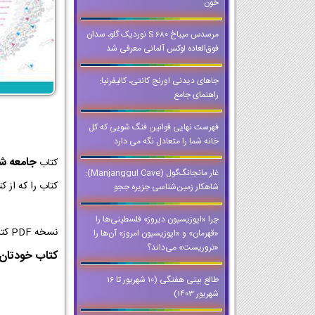
خون
مرسدس میباخ S 680 نوردیک گلو، سدان
فوق‌العاده لوکس آلمانی معرفی شد
جاهای دیدنی اورنج کانتی، کالیفرنیا:
راهنمای جامع
فهرست نهایی قوانین فنگ شویی که کل
خانه شما را متعادل نگه می دارد
جامعه ش
کتاب
غار مانجانگ‌گول (Manjanggul Cave):
کتاب را که از ک
شاهکار زمین‌شناسی جزیره ججو
چرا «اپوزیسیون دیروز» فلسطینی‌ها را
نسخه PDF کتاب جامعه شناسی کلاس دوازدهم از با کیفیت ترین نسخه ها برای اجرا در کلاس و تخته های هوشمند است که می توانید حتی وقتی که
«قهرمان» و «اپوزیسیون امروز» آن‌ها را
«تروریست» می‌داند؟
کتاب خودتان ر
طالع بینی هفتگی (10 شهریور تا 16
شهریور 1403)