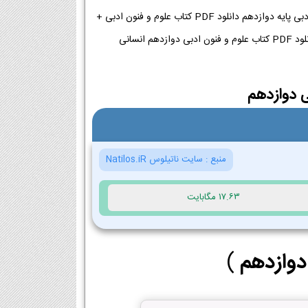
دانلود پی دی اف کتاب علوم و فنون ادبی دوازدهم 1404-1405 | دانلود PDF کتاب علوم و فنون ادبی پایه دوازدهم دانلود PDF کتاب علوم و فنون ادبی +
ی دوازدهم
منبع :
سایت ناتیلوس Natilos.iR
17.63 مگابایت
دوازدهم
)