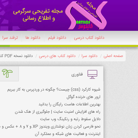
دانلود کتاب درسی
دانلود فیلم
دانلود ها
ترفند سرا
صفحه اصلی
دانلود سرا
دانلود کتاب های درسی
دانلود نسخه PDF کتاب علوم و فنون ادبی دوازدهم 1404-1405
فناوری
شیوه کارکرد (css) چیست؟ چگونه در وردپرس به کار ببریم
ارور های خزنده گوگل
بهترین اطلاعات هاست رایگان را بدانید
راه های افزایش امنیت سایت | جلوگیری از هک شدن
دلایل سقوط رتبه و رنکینگ وب سایت
نحو فارسی کردن زبان نوشتاری ویندوز XP و 7 و 8 + عکس و متن
اینترنت و فعالیت های شبکه و عملکرد آن