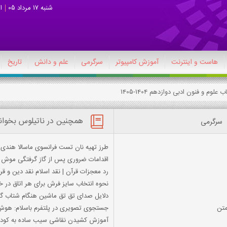
شنبه 17 مرداد 05
ا
هاست و اینترنت
آموزش کامپیوتر
سرگرمی
علم و دانش
تاریخ
همچنین در ناتیلوس بخوان
سرگرمی
طرز تهیه نان تست فرانسوی ماسالا هندی
اقدامات ضروری پس از گاز گرفتگی موش
رد معجزات قرآن | نقد اسلام نقد دین و قر
نحوه انتخاب سایز فرش برای هر اتاق در خا
دلایل صدای تق تق ماشین هنگام شتاب گ
جستجوی تصویری در پلتفرم باسلام: هوش
آموزش کشیدن نقاشی سیب ساده به کود