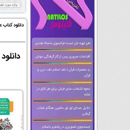
دانلود کتاب ع
طرز تهیه نان تست فرانسوی ماسالا هندی
اقدامات ضروری پس از گاز گرفتگی موش
رد معجزات قرآن | نقد اسلام نقد دین و
قرآن
نحوه انتخاب سایز فرش برای هر اتاق در
خانه
دلایل صدای تق تق ماشین هنگام شتاب
گرفتن
جستجوی تصویری در پلتفرم باسلام: