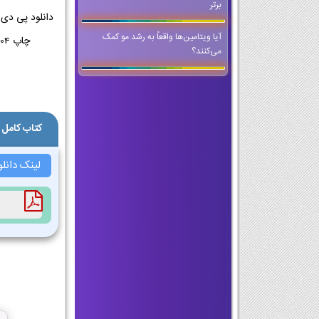
برتر
آیا ویتامین‌ها واقعاً به رشد مو کمک
چاپ 1404-1405 | کتاب پی دی اف PDF علوم و فنون ادبی دوازدهم انسانی 1404-1405|دانلود PDF کتاب علوم و فنون ادبی دوازدهم انسانی
می‌کنند؟
کتاب کامل 
لینک دانلو