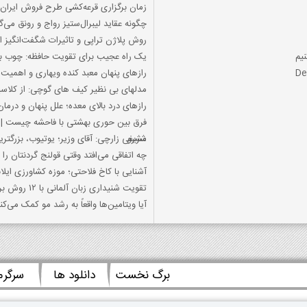
زمان برگزاری قرعه‌کشی طرح فروش ایران‌
چگونه عقاید لیبرال‌ستیز رواج و رونق می‌گ
روش پلاژن تراپی و تاثیرات شگفت‌انگیز 
یم
یک راه عجیب برای تقویت حافظه: چوب ب
رازهای پنهان معبد کنده ویهاری و اهمیت 
مدلهای بی نظیر کیف های گوچی: از کلاس
رازهای درد بالای معده؛ علل پنهان و درما
فرق بین حوری بهشتی با فاحشه چیست 
مشرو
شریفی زارچی: آقای وزیر؛ یوتیوب، بزرگترین
چه اتفاقی می‌افتد وقتی قولنج گردنتان را
آشنایی با کاخ فلاحتی؛ موزه کشاورزی ایلا
تقویت شنیداری زبان آلمانی با 12 روش برتر
آیا ویتامین‌ها واقعاً به رشد مو کمک می‌کن
برگ نخست
دانلود ها
سرگر