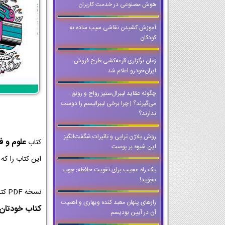
هوش مصنوعی در خدمت کاربران
آموزش کشیدن نقاشی سیب ساده به
کودکان
زمان برگزاری قرعه‌کشی طرح فروش
ایران‌خودرو اعلام شد
چگونه عقاید لیبرال‌ستیز رواج و رونق
می‌گیرند؟ | چرا برخی لیبرالیسم را دوست
ندارند؟
روش پلاژن تراپی و تاثیرات شگفت‌انگیز
علوم و ف
کتاب
این شیوه بر پوست
این کتاب را که
یک راه عجیب برای تقویت حافظه: چوب
بجوید!
نسخه PDF کتاب علوم و فنون ادبی کلاس دوازدهم از با کیفیت ترین نسخه ها برای اجرا در کلاس و تخته های هوشمند است که می توانید حتی وقتی که
رازهای پنهان معبد کنده ویهاری و اهمیت
کتاب خودتان ر
آن در آیین بودیسم