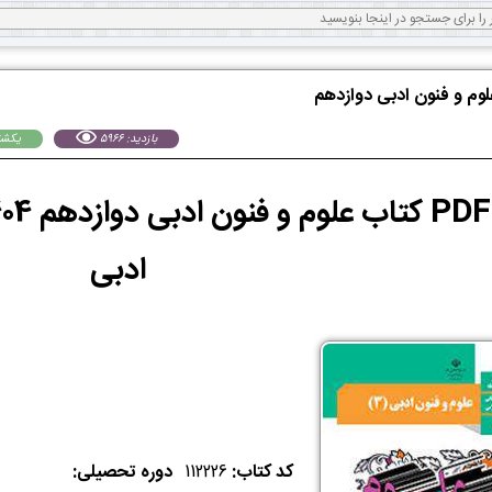
لوم و فنون ادبی دوازدهم
بازدید: 5966
يكشنبه 26 مر
ادبی
کد کتاب:
112226
دوره تحصیلی: