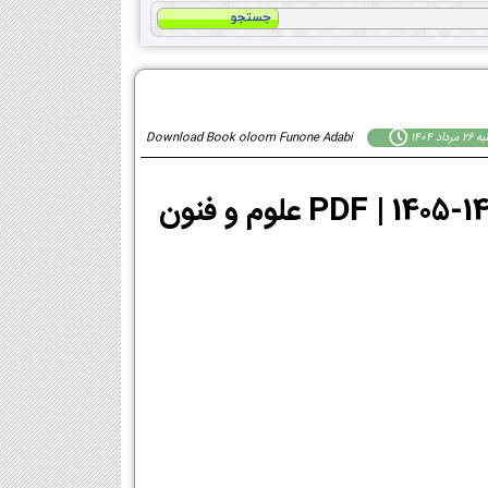
داد 1404
Download Book oloom Funone Adabi
دانلود PDF کتاب علوم و فنون ادبی دوازدهم 1404-1405 | PDF علوم و فنون