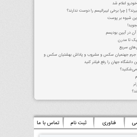
خودرو اعلام شد
یرند؟ | چرا برخی لیبرالیسم را دوست ندارند؟
این شیوه بر پوست
جوید!
آن در آیین بودیسم
یک تا مدرن
ن‌های سریع
| جرم جهنميان سكس و مشروب و پاداش بهشتيان سكس و
 دانشگاه جهان را رفع فیلتر کنید
 می‌شکنید؟
م
ند؟
می
فناوری
ثبت نام
تماس با ما