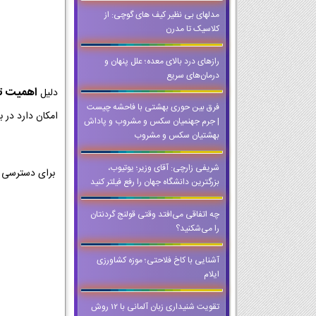
مدلهای بی نظیر کیف های گوچی: از
کلاسیک تا مدرن
رازهای درد بالای معده؛ علل پنهان و
درمان‌های سریع
اهمیت تمر
دلیل
فرق بین حوری بهشتی با فاحشه چیست
امکان دارد در ب
| جرم جهنميان سكس و مشروب و پاداش
بهشتيان سكس و مشروب
شریفی زارچی: آقای وزیر؛ یوتیوب،
برای دسترسی ب
بزرگترین دانشگاه جهان را رفع فیلتر کنید
چه اتفاقی می‌افتد وقتی قولنج گردنتان
را می‌شکنید؟
آشنایی با کاخ فلاحتی؛ موزه کشاورزی
ایلام
تقویت شنیداری زبان آلمانی با 12 روش