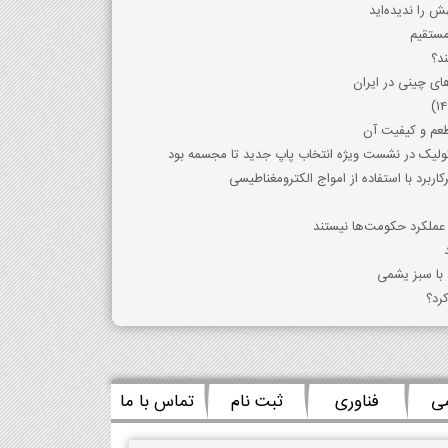
ش را ندیده‌اید
ند؟
ای چینی در ایران
طعم و کیفیت آن
اتولیک در نشست ویژه انتخاب پاپ جدید تا مجسمه بود
ربرد با استفاده از امواج الکترومغناطیسی
عملکرد حکومت‌ها نیستند
با سبز یشمی
رد؟
می
فناوری
ثبت نام
تماس با ما