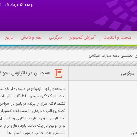
جمعه 16 مرداد 05
ا
هاست و اینترنت
آموزش کامپیوتر
سرگرمی
علم و دانش
تاریخ
همچنین در ناتیلوس بخوان
سرگرمی
سنت‌های کهن ازدواج در سبزوار؛ از خواس
ثبت نام کنندگان خودرو تا ۱۴۰۶ منتظر باشند
کشف لاشه هزاران پرنده دریایی در سواحل 
تصاویرجالب و دیدنی؛ ازمسابقات اتومبیلر
نحو فارسی کردن زبان نوشتاری ویندوز XP و 7 و 8 + عکس و متن
برای اولین بار یک ربات، پنجره‌های برج اداری ۴۵ طبقه را تم
دانستنی های جالب درمورد انسان ها