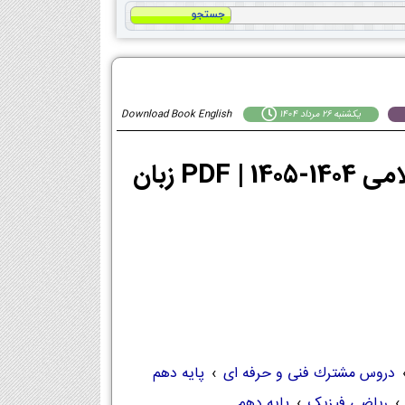
يكشنبه 26 مرداد 1404
Download Book English
دانلود PDF کتاب زبان انگلیسی دهم معارف اسلامی 1404-1405 | PDF زبان
دروس مشترك فنی و حرفه ای
›
پایه دهم
›
ریاضی فیزیک
›
پایه دهم