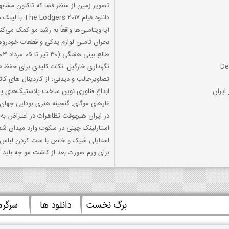
تصویر زمین از منظر فضا که تاکنون مشابه
دانلود فیلم The Lodgers 2017 با لینک مستقیم
آیا ویتامین‌ها واقعاً به رشد مو کمک می‌کن
بحران تامین لوازم یدکی و قطعات خودروه
طالع بینی هفتگی (30 تیر تا 05 مرداد 1403)
نگهداری خارگیل: نکات کلیدی برای حفظ 
تصاویرجالب و دیدنی؛ از کاردینال های ک
ایران
ابداع فناوری نوین ساخت پلاستیک‌های پرکا
غارهای موگای: گنجینه هنری بودایی جهان
در ایران هیچوقت تظاهرات در اعتراض به 
استارلینک چینی در سکوت وارد میدان شد
استایلی شیک و خاص با ست کردن لباس 
برای ورم صورت بعد از کاشت مو چه باید ک
برگ نخست
دانلود ها
سرگر