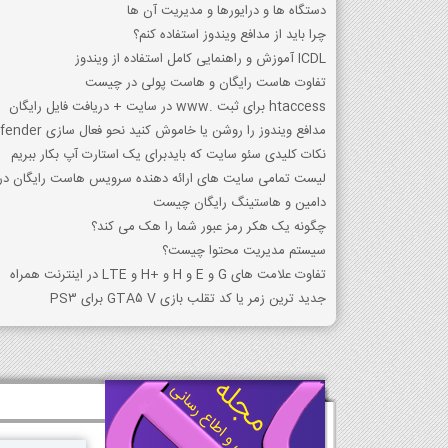
دستگاه ها و درایورها و مدیریت آن ها
چرا باید از مدافع ویندوز استفاده کنم؟
ICDL آموزش و راهنمایی کامل استفاده از ویندوز
تفاوت هاست رایگان و هاست پولی در چیست
htaccess برای ثبت .www در سایت + دریافت فایل رایگان
مدافع ویندوز را روشن یا خاموش کنید نحو فعال سازی Defender
نکات کلیدی سئو سایت که بایدبرای یک استارت آپ بکار ببریم
لیست تمامی سایت های ارائه دهنده سرویس هاست رایگان در 
دامین و هاستینگ رایگان چیست
چگونه یک هکر رمز عبور شما را هک می کند؟
سیستم مدیریت محتوا چیست؟
تفاوت علامت های G و E و H و +H و LTE در اینترنت همراه
جدید ترین زمر یا کد تقلب بازی GTA5 V برای PS3