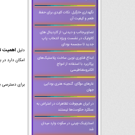
نگهداری خارگیل: نکات کلیدی برای حفظ
طعم و کیفیت آن
تصاویرجالب و دیدنی؛ از کاردینال های
کاتولیک در نشست ویژه انتخاب پاپ
جدید تا مجسمه بودای
اهمیت تمر
دلیل
ابداع فناوری نوین ساخت پلاستیک‌های
امکان دارد در ب
پرکاربرد با استفاده از امواج
الکترومغناطیسی
غارهای موگای: گنجینه هنری بودایی
برای دسترسی ب
جهان
در ایران هیچوقت تظاهرات در اعتراض به
عملکرد حکومت‌ها نیستند
استارلینک چینی در سکوت وارد میدان
شد