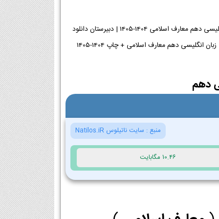
دانلود کتاب زبان انگلیسی دهم معارف اسلامی 1404-1405 دبیرستان | کتاب اصلی PDF زبان انگلیسی دهم معارف اسلامی 1404-1405 | دبیرستان دانلود
ی دهم
منبع :
سایت ناتیلوس Natilos.iR
10.46 مگابایت