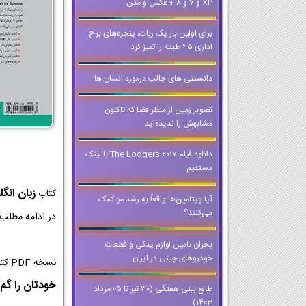
XP و 7 و 8 + عکس و متن
برای اولین بار یک ربات، پنجره‌های برج
اداری ۴۵ طبقه را تمیز کرد
دانستنی های جالب درمورد انسان ها
تصویر زمین از منظر فضا که تاکنون
مشابهش را ندیده‌اید
دانلود فیلم The Lodgers 2017 با لینک
مستقیم
زبان انگ
کتاب
آیا ویتامین‌ها واقعاً به رشد مو کمک
می‌کنند؟
در ادامه مطلب 
بحران تامین لوازم یدکی و قطعات
خودروهای چینی در ایران
نسخه PDF کتاب زبان انگلیسی کلاس دهم از با کیفیت ترین نسخه ها برای اجرا در کلاس و تخته های هوشمند است که می توانید حتی وقتی که
خودتان را گم 
طالع بینی هفتگی (30 تیر تا 05 مرداد
1403)