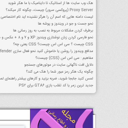
هک وب سایت ها از استاتیک تا داینامیک با ما هکر شوید
Proxy Server (پروکسی سرور) چیست، چگونه کار میکند؟
لیست دامنه هایی که اسم آن را هرگز نشنیده اید نام اختصاص
نحو جست و جو در ویندوز و پوشه ها
برطرف کردن مشکلات مربوط به نصب به روز رسانی ها
نحو فارسی کردن زبان نوشتاری ویندوز XP و 7 و 8 + عکس و متن
CSS چیست ؟ سی اس اس چیست؟ CSS یعنی چه؟
مدافع ویندوز را روشن یا خاموش کنید نحو فعال سازی Defender
مفاهیم : سی ‌اس ‌اس (CSS) چیست؟
دلایل افت ناگهانی سایت در موتورهای جستجو
چگونه یک هکر رمز عبور شما را هک می کند؟
لمس کنید جابجا شوید، ضربه بزنید و کارهای بیشتر.راهنمای لمسی
جدید ترین زمر یا کد تقلب بازی GTA6 برای PS2