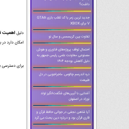
داشت؟
جدید ترین زمر یا کد تقلب بازی GTA5
V برای XBOX
اهمیت تمر
دلیل
تفاوت بین کریسمس و سال نو
امکان دارد در ب
احتمال توقف پروژه‌های فناوری و هوش
مصنوعی معاونت علمی رئیس جمهور به
دلیل کاهش بودجه ۱۴۰۴
برای دسترسی ب
دره اندرسم چالوس: ماجراجویی در دل
طبیعت
آشنایی با آیین‌های شگفت‌انگیز تولد
نوزاد در اصفهان
آیا شاهن نجفی در جوانی حافظ قرآن و
قاری قرآن بود و درباره دین بحث می کرد