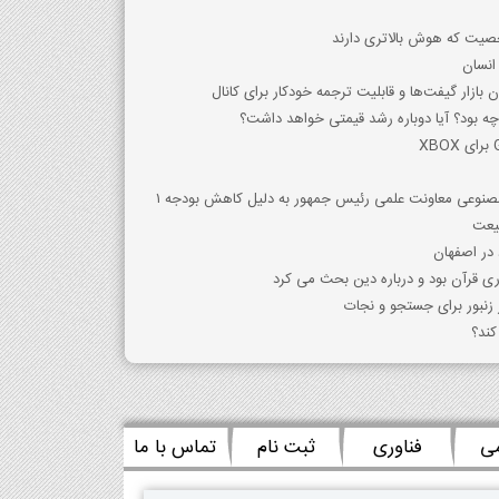
خصیت که هوش بالاتری دارند
 انسان
ازار گیفت‌ها و قابلیت ترجمه خودکار برای کانال‌
صنوعی معاونت علمی رئیس جمهور به دلیل کاهش بودجه ۱
بیعت
 در اصفهان
ری قرآن بود و درباره دین بحث می کرد
ز زنبور برای جستجو و نجات
کند؟
می
فناوری
ثبت نام
تماس با ما