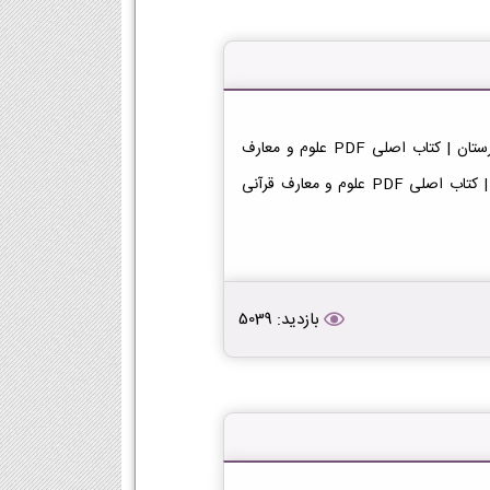
دانلود کتاب علوم و معارف قرآنی دهم معارف 1404-1405 دبیرستان | کتاب اصلی PDF علوم و معارف
قرآنی دهم معارف 1404-1405 | دبیرستان دانلود PDF رایگان | کتاب اصلی PDF علوم و معارف قرآنی
بازدید: 5039