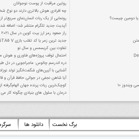
روتین مراقبت از پوست نوجوانان
چه افرادی هوش بالاتری دارند دو نوع ش
ي يا دومين چيست؟
رونمایی از یک ربات انسان‌نمای سریع‌تر از
آپدیت جدید تلگرام منتشر شد؛ اضافه شدن ب
راز صعود رمز ارز بیت کوین در سال 2021 چه بود؟ آیا دوباره رشد قیمتی خواهد داشت؟
جدید ترین زمر یا کد تقلب بازی GTA5 V برای XBOX
تفاوت بین کریسمس و سال نو
احتمال توقف پروژه‌های فناوری و هوش م
دره اندرسم چالوس: ماجراجویی در دل ط
آشنایی با آیین‌های شگفت‌انگیز تولد نوزاد
آیا شاهن نجفی در جوانی حافظ قرآن و قا
 ویندوز 10
کوچک‌ترین ربات پرنده جهان الهام‌گرفته ا
درمان با سلول های بنیادی چگونه کار می 
برگ نخست
دانلود ها
سرگر