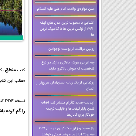
متن مولودی ولادت امام علی علیه السلام
آشنایی با محبوب ترین مدل های کیف
YSL؛ از لوکس ترین ها تا کلاسیک ترین
ها
روتین مراقبت از پوست نوجوانان
چه افرادی هوش بالاتری دارند دو نوع
شخصیت که هوش بالاتری دارند
منطق
کتاب
یکی
مطلب این کتاب 
رونمایی از یک ربات انسان‌نمای سریع‌تر از
انسان
نسخه PDF کتاب منطق کلاس دهم از با کیفیت ترین نسخه ها برای اجرا در کلاس و تخته های هوشمند است که می توانید حتی وقتی که
آپدیت جدید تلگرام منتشر شد؛ اضافه
شدن بازار گیفت‌ها و قابلیت ترجمه
را گم کرده با
خودکار برای کانال‌ها
راز صعود رمز ارز بیت کوین در سال 2021
چه بود؟ آیا دوباره رشد قیمتی خواهد