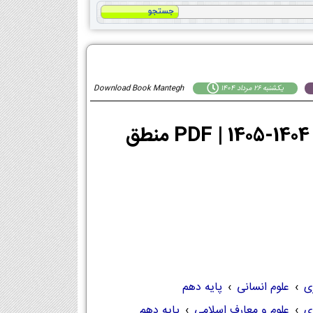
يكشنبه 26 مرداد 1404
Download Book Mantegh
ی
›
علوم انسانی
›
پایه دهم
ی
›
علوم و معارف اسلامی
›
پایه دهم