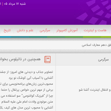
شنبه 17 مرداد 05
ا
هاست و اینترنت
آموزش کامپیوتر
سرگرمی
علم و دانش
تاریخ
همچنین در ناتیلوس بخوان
سرگرمی
تصاویر جذاب و دیدنی های امروز؛ از جشنو
آشنایی با آسیاب آبی کوشک نو یزد
محبوب‌ترین زبان‌های برنامه‌نویسی برای 
و انتقال اینترنت آشنا شو
برخی از مهم ترین خواص پرتقال را حتما ب
چرا از “فیزیک کوانتومی” سو استفاده می 
متن مولودی ولادت امام علی علیه السلام
آشنایی با محبوب ترین مدل های کیف YSL؛ از لوکس ترین ها تا کلاسیک ترین ها