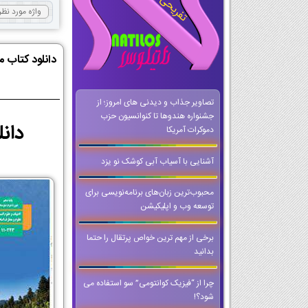
دانلود کتاب 
تصاویر جذاب و دیدنی های امروز؛ از
جشنواره هندوها تا کنوانسیون حزب
دانلود PDF کتاب منطق دهم معار
دموکرات آمریکا
آشنایی با آسیاب آبی کوشک نو یزد
محبوب‌ترین زبان‌های برنامه‌نویسی برای
توسعه وب و اپلیکیشن
برخی از مهم ترین خواص پرتقال را حتما
بدانید
چرا از “فیزیک کوانتومی” سو استفاده می
شود؟!