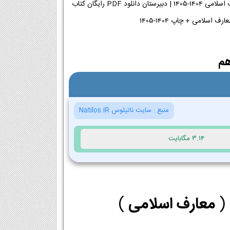
دانلود کتاب منطق دهم معارف اسلامی 1404-1405 دبیرستان | کتاب اصلی PDF منطق دهم معارف اسلامی 1404-1405 | دبیرستان دانلود PDF رایگان کتاب
م
منبع :
سایت ناتیلوس Natilos.iR
3.14 مگابایت
 (
معارف اسلامی
)