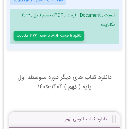
منبع :
سایت ناتیلوس Natilos.iR
کیفیت : Document ، فرمت : PDF ، حجم فایل : 4.23
مگابایت
دانلود با فرمت PDF, با حجم :4.23 مگابایت
دانلود کتاب های دیگر دوره متوسطه اول
پایه (
نهم
) 1404-1405
دانلود کتاب فارسی نهم