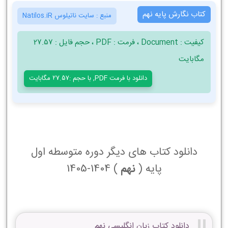
کتاب نگارش پایه نهم
منبع :
سایت ناتیلوس Natilos.iR
کیفیت : Document ، فرمت : PDF ، حجم فایل : 27.57
مگابایت
دانلود با فرمت PDF, با حجم :27.57 مگابایت
دانلود کتاب های دیگر دوره متوسطه اول
پایه (
نهم
) 1404-1405
دانلود کتاب زبان انگلیسی نهم