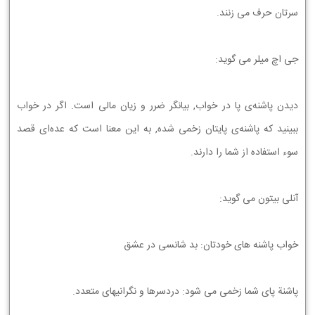
ﺳﺮﺗﺎﻥ ﺣﺮﻑ ﻣﻲ ﺯﻧﻨﺪ.
ﺟﯽ ﺍﭺ ﻣﻴﻠﺮ ﻣﯽ ﮔﻮﻳﺪ:
ﺩﻳﺪﻥ ﭘﺎﺷﻨﻪ‏ﻯ ﭘﺎ ﺩﺭ ﺧﻮﺍﺏ, ﺑﻴﺎﻧﮕﺮ ﺿﺮﺭ ﻭ ﺯﻳﺎﻥ ﻣﺎﻟﻰ ﺍﺳﺖ. ﺍﮔﺮ ﺩﺭ ﺧﻮﺍﺏ
ﺑﺒﻴﻨﻴﺪ ﻛﻪ ﭘﺎﺷﻨﻪ‏ﻯ ﭘﺎﻳﺘﺎﻥ ﺯﺧﻤﻰ ﺷﺪﻩ, ﺑﻪ ﺍﻳﻦ ﻣﻌﻨﺎ ﺍﺳﺖ ﻛﻪ ﻋﺪﻩ‏ﺍﻯ ﻗﺼﺪ
ﺳﻮﺀ ﺍﺳﺘﻔﺎﺩﻩ ﺍﺯ ﺷﻤﺎ ﺭﺍ ﺩﺍﺭﻧﺪ.
ﺁﻧﻠﯽ ﺑﻴﺘﻮﻥ ﻣﯽ ﮔﻮﻳﺪ:
ﺧﻮﺍﺏ ﭘﺎﺷﻨﻪ ﻫﺎﻱ ﺧﻮﺩﺗﺎﻥ: ﺑﺪ ﺷﺎﻧﺴﻲ ﺩﺭ ﻋﺸﻖ
ﭘﺎﺷﻨﺔ ﭘﺎﻱ ﺷﻤﺎ ﺯﺧﻤﻲ ﻣﻲ ﺷﻮﺩ: ﺩﺭﺩﺳﺮﻫﺎ ﻭ ﻧﮕﺮﺍﻧﻴﻬﺎﻱ ﻣﺘﻌﺪﺩ.