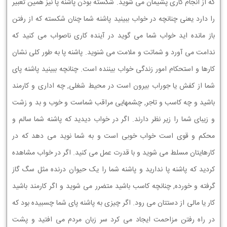
ﮐﻪ ﺍﺯ ﺍﻧﺠﺎﻡ ﮐﺎﺭﻱ ﭘﺸﻴﻤﺎﻥ ﻣﻲ ﺷﻮﻳﺪ. ﺷﮑﺴﺘﻪ ﺑﻮﺩﻥ ﭘﺎﺷﻨﻪ ﭘﺎ ﻧﻴﺰ ﻫﻤﻴﻦ ﺗﻌﺒﻴﺮ
ﺭﺍ ﺩﺍﺭﺩ ﻳﻌﻨﻲ ﭼﻨﺎﻧﭽﻪ ﺩﺭ ﺧﻮﺍﺏ ﺑﺒﻴﻨﻴﺪ ﭘﺎﺷﻨﻪ ﺷﻤﺎ ﭼﻨﺎﻥ ﺷﮑﺴﺘﻪ ﮐﻪ ﺍﺯ ﺭﻓﺘﻦ
ﺑﺎﺯ ﻣﺎﻧﺪﻩ ﺍﻳﺪ ﺧﻮﺍﺏ ﺷﻤﺎ ﻣﻲ ﮔﻮﻳﺪ ﺩﺭ ﺁﻳﻨﺪﻩ ﮐﺎﺭﻱ ﻧﺎﺻﻮﺍﺏ ﻣﻲ ﮐﻨﻴﺪ ﮐﻪ
ﻧﺪﺍﻣﺖ ﻣﻲ ﺁﻭﺭﺩ ﻭ ﺷﻤﺎﺗﺖ ﻭ ﻣﻼﻣﺖ ﻣﻲ ﺷﻨﻮﻳﺪ. ﭘﺎﺷﻨﻪ ﭘﺎ ﺑﻪ ﻃﻮﺭ ﮐﻠﻲ ﻧﺸﺎﻥ
ﮐﺎﺭﻫﺎ ﻭ ﺍﺳﺘﺤﮑﺎﻡ ﺍﻣﻮﺭ ﺯﻧﺪﮔﻲ ﺧﻮﺍﺏ ﺑﻴﻨﻨﺪﻩ ﺍﺳﺖ. ﭼﻨﺎﻧﭽﻪ ﺑﺒﻴﻨﻴﺪ ﭘﺎﺷﻨﻪ ﭘﺎﻱ
ﺷﻤﺎ ﺍﺯ ﮐﻔﺶ ﻳﺎ ﺟﻮﺭﺍﺏ ﺑﻴﺮﻭﻥ ﺍﺳﺖ ﺩﺭ ﻣﺤﻴﻂ ﺷﻐﻠﻲ, ﭼﻪ ﺍﺩﺍﺭﻱ ﻭ ﮐﺎﺭﻣﻨﺪ
ﺑﺎﺷﻴﺪ ﻭ ﭼﻪ ﮐﺎﺳﺐ ﻭ ﺗﺎﺟﺮ, ﭼﺸﻤﻬﺎﻳﻲ ﻣﺮﺍﻗﺐ ﺷﻤﺎﺳﺖ ﻭ ﺧﻮﺏ ﻭ ﺑﺪ ﻭ ﺯﺷﺖ
ﻭ ﺯﻳﺒﺎﻱ ﺷﻤﺎ ﺭﺍ ﺯﻳﺮ ﻧﻈﺮ ﺩﺍﺭﻧﺪ. ﺍﮔﺮ ﺩﺭ ﺧﻮﺍﺏ ﺩﻳﺪﻳﺪ ﮐﻪ ﭘﺎﺷﻨﻪ ﺷﻤﺎ ﺳﺎﻟﻢ ﻭ
ﻣﺤﮑﻢ ﻭ ﻗﻮﻱ ﺍﺳﺖ ﺧﻮﺍﺏ ﺧﻮﺑﻲ ﺍﺳﺖ ﻭ ﺑﻪ ﺷﻤﺎ ﻧﻮﻳﺪ ﻣﻲ ﺩﻫﺪ ﮐﻪ ﺩﺭ
ﮐﺎﺭﻫﺎﻳﺘﺎﻥ ﻣﺴﻠﻂ ﻣﻲ ﺷﻮﻳﺪ ﻭ ﺑﺎ ﻗﺪﺭﺕ ﻋﻤﻞ ﻣﻲ ﮐﻨﻴﺪ. ﺍﮔﺮ ﺩﺭ ﺧﻮﺍﺏ ﻣﺸﺎﻫﺪﻩ
ﮐﺮﺩﻳﺪ ﮐﻪ ﭘﺎﺷﻨﻪ ﭘﺎ ﻧﺪﺍﺭﻳﺪ ﻭ ﭘﺎﺷﻨﻪ ﺷﻤﺎ ﺭﺍ ﻳﮏ ﺣﻴﻮﺍﻥ ﺩﺭﻧﺪﻩ ﻣﺜﻞ ﺳﮓ ﮔﺎﺯ
ﮔﺮﻓﺘﻪ ﻭ ﺧﻮﺭﺩﻩ, ﭼﻨﺎﻧﭽﻪ ﮐﺎﺳﺐ ﺑﺎﺷﻴﺪ ﻣﺘﻀﺮﺭ ﻣﻲ ﺷﻮﻳﺪ ﻭ ﺍﮔﺮ ﮐﺎﺭﻣﻨﺪ ﺑﺎﺷﻴﺪ
ﮐﺎﺭ ﻳﺎ ﻣﺎﻟﻲ ﺍﺯ ﺩﺳﺘﺘﺎﻥ ﻣﻲ ﺭﻭﺩ. ﺍﮔﺮ ﭼﻴﺰﻱ ﺑﻪ ﭘﺎﺷﻨﻪ ﭘﺎﻱ ﺷﻤﺎ ﭼﺴﺒﻴﺪﻩ ﺑﻮﺩ ﮐﻪ
ﺩﺭ ﺭﺍﻩ ﺭﻓﺘﻦ ﻣﺰﺍﺣﻤﺖ ﺍﻳﺠﺎﺩ ﻣﻲ ﮐﺮﺩ ﺳﺮ ﺯﺑﺎﻥ ﻣﺮﺩﻡ ﻣﻲ ﺍﻓﺘﻴﺪ ﻭ ﭘﺸﺖ