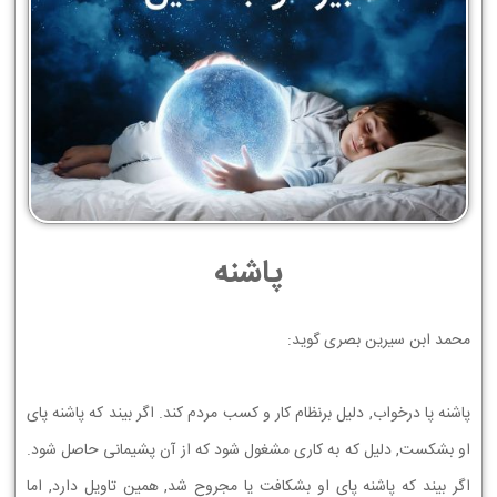
پاشنه
ﻣﺤﻤﺪ ﺍﺑﻦ ﺳﻴﺮﻳﻦ ﺑﺼﺮﯼ ﮔﻮﻳﺪ:
ﭘﺎﺷﻨﻪ ﭘﺎ ﺩﺭﺧﻮﺍﺏ, ﺩﻟﻴﻞ ﺑﺮﻧﻈﺎﻡ ﻛﺎﺭ ﻭ ﻛﺴﺐ ﻣﺮﺩﻡ ﻛﻨﺪ. ﺍﮔﺮ ﺑﻴﻨﺪ ﻛﻪ ﭘﺎﺷﻨﻪ ﭘﺎﻱ
ﺍﻭ ﺑﺸﻜﺴﺖ, ﺩﻟﻴﻞ ﻛﻪ ﺑﻪ ﻛﺎﺭﻱ ﻣﺸﻐﻮﻝ ﺷﻮﺩ ﻛﻪ ﺍﺯ ﺁﻥ ﭘﺸﻴﻤﺎﻧﻲ ﺣﺎﺻﻞ ﺷﻮﺩ.
ﺍﮔﺮ ﺑﻴﻨﺪ ﻛﻪ ﭘﺎﺷﻨﻪ ﭘﺎﻱ ﺍﻭ ﺑﺸﻜﺎﻓﺖ ﻳﺎ ﻣﺠﺮﻭﺡ ﺷﺪ, ﻫﻤﻴﻦ ﺗﺎﻭﻳﻞ ﺩﺍﺭﺩ, ﺍﻣﺎ