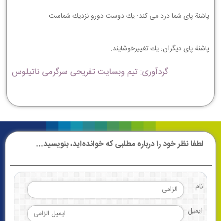
ﭘﺎﺷﻨﺔ ﭘﺎﻱ ﺷﻤﺎ ﺩﺭﺩ ﻣﻲ ﻛﻨﺪ: ﻳﻚ ﺩﻭﺳﺖ ﺩﻭﺭﻭ ﻧﺰﺩﻳﻚ ﺷﻤﺎﺳﺖ
ﭘﺎﺷﻨﺔ ﭘﺎﻱ ﺩﻳﮕﺮﺍﻥ: ﻳﻚ ﺗﻐﻴﻴﺮﺧﻮﺷﺎﻳﻨﺪ.
گردآوری: تیم وبسایت تفریحی سرگرمی ناتیلوس
لطفا نظر خود را درباره مطلبی که خوانده‌اید، بنویسید...
نام
ایمیل