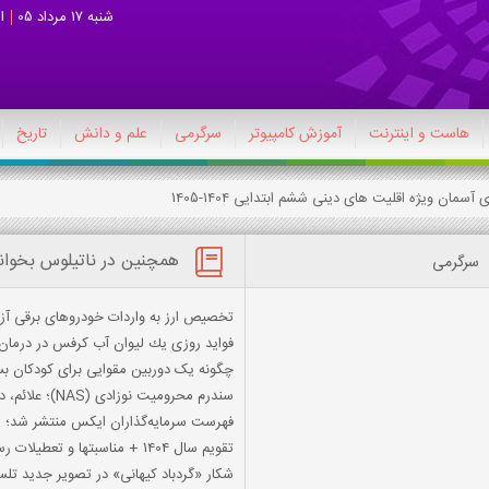
شنبه 17 مرداد 05
ا
هاست و اینترنت
آموزش کامپیوتر
سرگرمی
علم و دانش
تاریخ
آسمان ویژه اقلیت های دینی ششم ابتدایی 1404-1405
همچنین در ناتیلوس بخوان
سرگرمی
تخصیص ارز به واردات خودروهای برقی آز
فواید روزی یك لیوان آب كرفس در درمان 
چگونه یک دوربین مقوایی برای کودکان بس
سندرم محرومیت نوزادی (NAS)؛ علائم، درمان و پیشگیری
فهرست سرمایه‌گذاران ایکس منتشر شد؛ ا
تقویم سال 1404 + مناسبتها و تعطیلات رسمی
شکار «گردباد کیهانی» در تصویر جدید ت