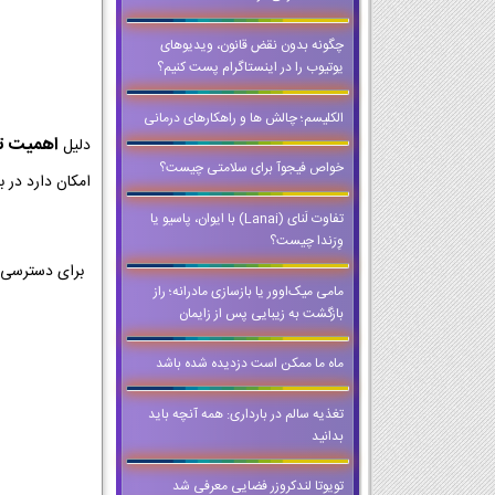
چگونه بدون نقض قانون، ویدیوهای
یوتیوب را در اینستاگرام پست کنیم؟
الکلیسم؛ چالش ها و راهکارهای درمانی
اهمیت تمر
دلیل
خواص فیجوآ برای سلامتی چیست؟
امکان دارد در ب
تفاوت لَنای (Lanai) با ایوان، پاسیو یا
وِرَندا چیست؟
برای دسترسی 
مامی میک‌اوور یا بازسازی مادرانه؛ راز
بازگشت به زیبایی پس از زایمان
ماه ما ممکن است دزدیده شده باشد
تغذیه سالم در بارداری: همه آنچه باید
بدانید
تویوتا لندکروزر فضایی معرفی شد