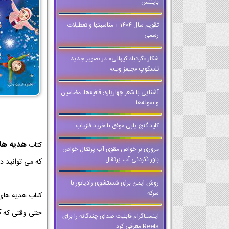
بایننس
تقویم سال 1404 + مناسبتها و تعطیلات
رسمی
شکار «گردباد کیهانی» در تصویر جدید
تلسکوپ «جیمز وب»
آشنایی با شعر چهارپاره: قافیه‌ها، مضامین
و نمونه‌ها
کلید گنج یابی موفق با خرید فلزیاب
هدیه ها
کتاب
مروری بر خواص مقوی آب پرتقال خواص
باور نکردنی آب پرتقال
که می توانید د
روش ایمن برای شستشوی رادیاتور با
سرکه
کتاب هدیه های 
ک
حتی وقتی که
اینستاگرام قابلیت صدای چندگانه را برای
Reels معرفی کرد