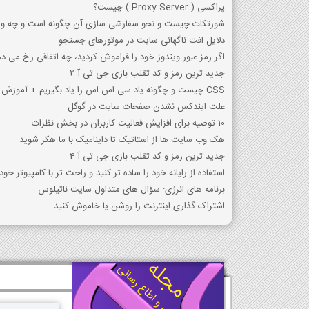
پراکسي ( Proxy Server ) چيست؟
شورتکات چیست و نحو سفارشی سازی آن چگونه است و چه ویژ
دلایل افت ناگهانی سایت در موتورهای جستجو
اگر رمز عبور ویندوز خود را فراموش کردید، چه اتفاقی رخ می ده
جدید ترین رمز و کد تقلب بازی جی تی آ 2
CSS چیست و چگونه یاد سی اس اس را یاد بگیریم + آموزش کد نویسی + نرم افزار مدیریت
علت ایندکس نشدن صفحات سایت در گوگل
10 توصیه برای افزایش فعالیت کاربران در بخش نظرات
هک وب سایت ها از استاتیک تا داینامیک با ما هکر شوید
جدید ترین رمز و کد تقلب بازی جی تی آ 4
استفاده از رایانه خود را ساده تر کنید و راحت تر با کامپیوتر خود 
برنامه های انرژی: سؤال های متداول سایت ناتیلوس
اشتراک گذاری اینترنت را روشن یا خاموش کنید