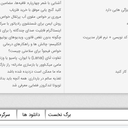
آشنایی با شعر چهارپاره: قافیه‌ها، مضامین و
گی هایی دارد
کلید گنج یابی موفق با خرید فلزیاب
مروری بر خواص مقوی آب پرتقال خواص با
روش ایمن برای شستشوی رادیاتور با سرک
اینستاگرام قابلیت صدای چندگانه را برای Reels معرفی کرد
چگونه بدون نقض قانون، ویدیوهای یوتیوب
الکلیسم؛ چالش ها و راهکارهای درمانی
خواص فیجوآ برای سلامتی چیست؟
تفاوت لَنای (Lanai) با ایوان، پاسیو یا وِرَندا چیست؟
مامی میک‌اوور یا بازسازی مادرانه؛ راز با
کار کنید
ماه ما ممکن است دزدیده شده باشد
تغذیه سالم در بارداری: همه آنچه باید بدان
تویوتا لندکروزر فضایی معرفی شد
برگ نخست
دانلود ها
سرگر