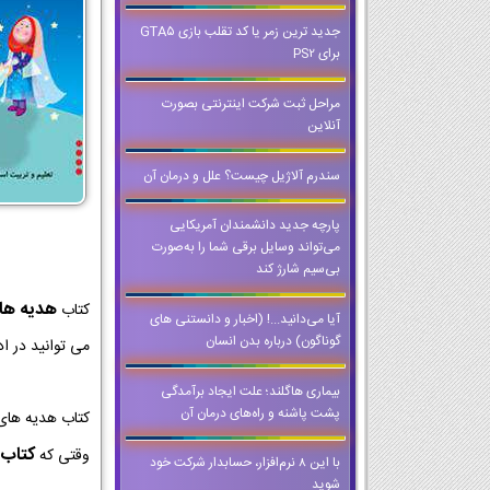
جدید ترین زمر یا کد تقلب بازی GTA۵
برای PS2
مراحل ثبت شرکت اینترنتی بصورت
آنلاین
سندرم آلاژیل چیست؟ علل و درمان آن
پارچه جدید دانشمندان آمریکایی
می‌تواند وسایل برقی شما را به‌صورت
بی‌سیم شارژ کند
هدیه ها
کتاب
آیا می‌دانید...! (اخبار و دانستنی های
گوناگون) درباره بدن انسان
می توانید در ا
بیماری هاگلند؛ علت ایجاد برآمدگی
پشت پاشنه و راه‌های درمان آن
کتاب هدیه های 
کتاب 
وقتی که
با این 8 نرم‌افزار، حسابدار شرکت خود
شوید