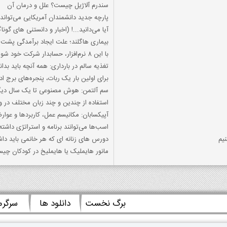
سندرم آلاژیل چیست؟ علل و درمان آن
پارچه جدید دانشمندان آمریکایی می‌تواند
آیا می‌دانید...! (اخبار و دانستنی های گون
بیماری هاگلند؛ علت ایجاد برآمدگی پشت پ
با این 8 نرم‌افزار، حسابدار شرکت خود شوید
تغذیه سالم در بارداری: همه آنچه باید بدان
برای اولین بار یک ربات، پنجره‌های برج اداری ۴۵ طبقه را تم
سم آلتمن: هوش مصنوعی تا یک سال دیگر عملکرد برنامه
استفاده از چندین و چند زبان مختلف در و
آپیکسابان: مکانیسم عمل، کاربردها و عوا
اسب‌ها می‌توانند برنامه و استراتژی داشته
یم
دورس های زنانه ای که هر خانمی باید داش
مانور هایملیک یا هایملیخ در کودکان چی
برگ نخست
دانلود ها
سرگر