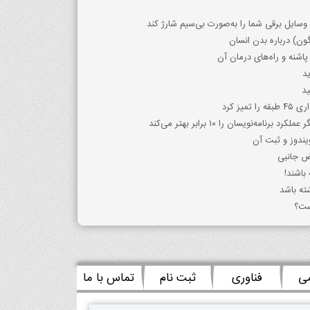
 وسایل برقی شما را به‌صورت بی‌سیم شارژ کند
اگون) درباره بدن انسان
اشنه و راه‌های درمان آن
ید
یز کرد
‌نویسان را ۱۰ برابر بهتر می‌کند
یندوز و ثبت آن
رض جانبی
 باشند!
ته باشد
ست؟
می
فناوری
ثبت نام
تماس با ما