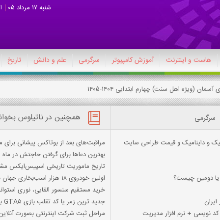
شنبه 17 مرداد 05
ا
هاست و اینترنت
آموزش کامپیوتر
سرگرمی
علم و دانش
تاریخ
سمان (ویژه اهل سنت) چهارم ابتدایی 1404-1405
همچنین در ناتیلوس بخوان
سرگرمی
یک و داینامیک و قیمت طراحی سایت
مراقبت‌های بعد از بوتاکس پیشانی برای م
بهترین دعاها برای گرفتن حاجتش در ماه 
تاریخ ماموریت تاریخی اسپیس‌ایکس 
ي يا دومين چيست؟
اولین خودروی ۱۸ هزار اسب‌بخاری جهان با ۲ موتور جت رولزرویس!
خرید مستقیم سنسور القایی، نوری استوا
ایران
جدید ترین زمر یا کد تقلب بازی GTA۵ برای PS2
مراحل ثبت شرکت اینترنتی بصورت آنلاین