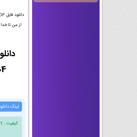
1404-1405 | PDF ضمیمه 
لینک دانلو
کیفیت : Document ، فرمت : PDF ، حجم فایل : 3.18 مگابایت