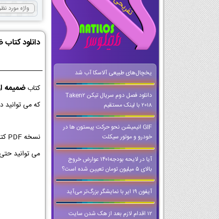
دانلود کتاب 
یخچال‌های طبیعی آلاسکا آب شد
ضمیمه ا
کتاب
دانلود فصل دوم سریال تیکن Taken2
که می توانید د
2018 با لینک مستقیم
GIF انیمیشن نحو حرکت پیستون ها در
نسخ
خودرو و موتور سیکلت
می توانید حتی
آیا در لایحه بودجه۱۴۰۱ عوارض خروج
بالای ۵ میلیون تومان تعیین شده است؟
آیفون ۱۹ ایر با نمایشگر بزرگ‌تر می‌آید
12 اقدام لازم بعد از هک شدن سایت