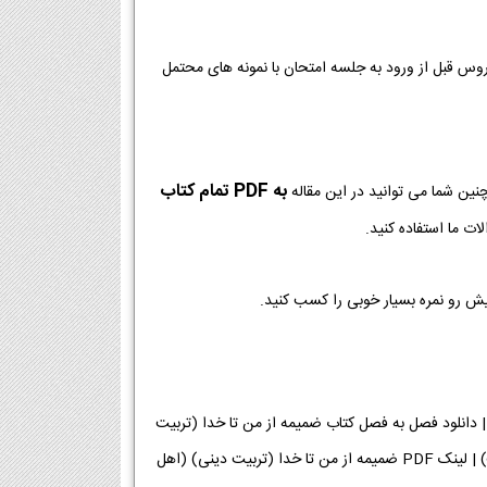
روس قبل از ورود به جلسه امتحان با نمونه های محتمل
به PDF تمام کتاب
نین شما می توانید در این مقاله
ت ما استفاده کنید.
یش رو نمره بسیار خوبی را کسب کنید.
لود فایل PDF کتاب ضمیمه از من تا خدا (تربیت دینی) (اهل سنت) پایه هفتم [دانلود PDF] | دانلود فصل به فصل کتاب ضمیمه از من تا خدا (تربیت
دینی) (اهل سنت) پایه هفتم | لینک دانلود کتاب ضمیمه از من تا خدا (تربیت دینی) (اهل سنت) | لینک PDF ضمیمه از من تا خدا (تربیت دینی) (اهل