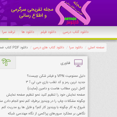
دانلود کتاب درسی
دانلود فیلم
دانلود ها
ترفند سرا
صفحه اصلی
دانلود سرا
دانلود کتاب های درسی
دانلود PDF کتاب ضمیمه از من تا خدا (تربیت دینی) (اهل سنت) هفتم 1404-1405
فناوری
دلیل ممنوعیت VPN و فیلتر شكن چیست؟
جدید ترین رمز و کد تقلب بازی جی تی آ 3
کامل ترین مطالب هاست و دامین (سایت)
صفحه نمایش خود را تنظیم کنید نحو تنظیم صفحه نمایش
چگونه مشکلات چاپ را در ویندوز برطرف کنم نحو انجام دادن مش
شروع به کار چگونه با ویندوز کار کنم؟ و فایل ها رو مدریت کنم
نگاهی بر عملکرد سرورهای پراکسی از نگاه مهندسی شبکه