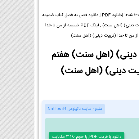
دانلود فایل PDF کتاب ضمیمه از من تا خدا (تربیت دینی) (اهل سنت) پایه هفتم متوسطه اول 1404-1405 [دانلود PDF], دانلود فصل به فصل کتاب ضمیمه
از من تا خدا (تربیت دینی) (اهل سنت) پایه هفتم, لینک دانلود کتاب ضمیمه از من تا خدا (تربیت دینی) (اهل سنت) , لینک PDF ضمیمه از من تا خدا
تربیت دینی) (اهل سنت) هفتم
منبع :
سایت ناتیلوس Natilos.iR
دانلود با فرمت PDF, با حجم :3.18 مگابایت