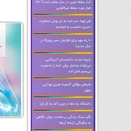
آمار سقط جنین در سال چقدر است؟ ۲۲۰
هزار مورد سقط غیرقانونی
طرز تهیه دسر انبه به دو روش متفاوت،
دسری دلچسب و خوشمزه
10 راه مهم برای افزایش ممبر روبیکا در
سال جدید!
پارچه جدید دانشمندان آمریکایی
می‌تواند وسایل برقی شما را به‌صورت
بی‌سیم شارژ کند
غارهای موگای: گنجینه هنری بودایی
جهان
دانشگاه ربات‌ها در چین آغاز به کار کرد
تأثیر سبک زندگی بر سلامت روان: نگاهی
به چگونگی ارتباط آن‌ها