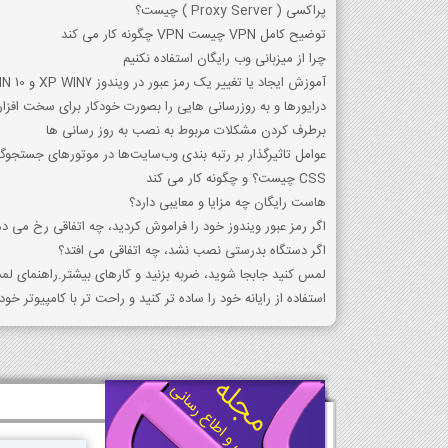
پراکسي ( Proxy Server ) چيست؟
توضیح کامل VPN چیست VPN چگونه کار می کند
چرا از میزبانی وب رایگان استفاده نکنیم
آموزش ایجاد یا تغییر یک رمز عبور در ویندوز XP WIN7 و WIN 10 راهنمای کامل تغییر رمز عب
درایورها و به روزرسانی هایی را بصورت خودکار برای سخت افزار
برطرف کردن مشکلات مربوط به نصب به روز رسانی ها
عوامل تاثیرگذار بر رتبه بندی وب‌سایت‌ها در موتورهای جستجوگر
CSS چیست؟ و چگونه کار می کند
هاست رایگان چه مزایا و معایبی دارد؟
اگر رمز عبور ویندوز خود را فراموش کردید، چه اتفاقی رخ می ده
اگر دستگاه بدرستی نصب نشد، چه اتفاقی می افتد؟
لمس کنید جابجا شوید، ضربه بزنید و کارهای بیشتر.راهنمای لمسی
استفاده از رایانه خود را ساده تر کنید و راحت تر با کامپیوتر خود 