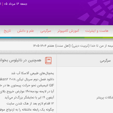
جمعه 16 مرداد 05
ا
هاست و اینترنت
آموزش کامپیوتر
سرگرمی
علم و دانش
تاریخ
همچنین در ناتیلوس بخوان
سرگرمی
یخچال‌های طبیعی آلاسکا آب شد
دانلود فصل دوم سریال تیکن Taken2 2018 با لینک مستقیم
GIF انیمیشن نحو حرکت پیستون ها در خودرو و موتور سیکلت
آیا در لایحه بودجه۱۴۰۱ عوارض خروج بالای ۵ میلیون تومان تعیین شده است؟
کلات پرینتر
آیفون ۱۹ ایر با نمایشگر بزرگ‌تر می‌آید
12 اقدام لازم بعد از هک شدن سایت
چگونه یک رابطه عاشقانه را به ازدواج موف