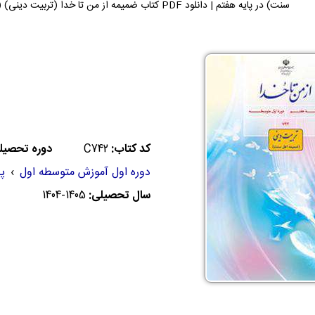
سنت) در پایه هفتم | دانلود PDF کتاب ضمیمه از من تا خدا (تربیت دینی) (اهل سنت) می توانید دریافت کنید.
کد کتاب:
C742
دوره تحصیل
دوره اول آموزش متوسطه اول
›
پ
سال تحصیلی:
1404-1405