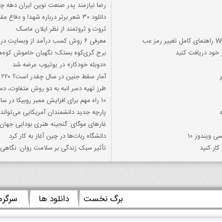
رضا نیازمند پدر صنعت نوین ایران دهه چه
دانلود 30 شعر برتر درباره شهدا و دفاع مقدس و شهدا گمنام
ثروت و ثروتمند از نظر ایلان ماسک
معرفی 6 روش کسب درآمد از وبسایت در ایران
 خود دریافت کنید
برج گری‌کوه بستک؛ نگهبان خاموش کوه‌ه
«دوبله خودکار» در یوتیوب عرضه شد
آمار سقط جنین در سال چقدر است؟ ۲۲۰ هزار مورد سقط غیرقانونی
طرز تهیه دسر انبه به دو روش متفاوت،
10 راه مهم برای افزایش ممبر روبیکا در سال جدید!
پارچه جدید دانشمندان آمریکایی می‌تواند
غارهای موگای: گنجینه هنری بودایی جهان
 ویندوز 10
دانشگاه ربات‌ها در چین آغاز به کار کرد
کار کنید
تأثیر سبک زندگی بر سلامت روان: نگاهی ب
برگ نخست
دانلود ها
سرگر