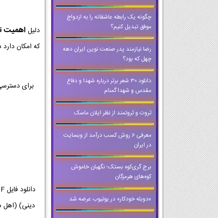
چگونه یک رابطه عاشقانه را به ازدواج
موفق تبدیل کنیم؟
اهمیت تمر
دلیل
که امکان دارد د
رضا نیازمند پدر صنعت نوین ایران دهه
چهل که بود؟
دانلود 30 شعر برتر درباره شهدا و دفاع
برای دسترسی
مقدس و شهدا گمنام
ثروت و ثروتمند از نظر ایلان ماسک
معرفی 6 روش کسب درآمد از وبسایت
در ایران
برج گری‌کوه بستک؛ نگهبان خاموش
کوه‌های هرمزگان
«دوبله خودکار» در یوتیوب عرضه شد