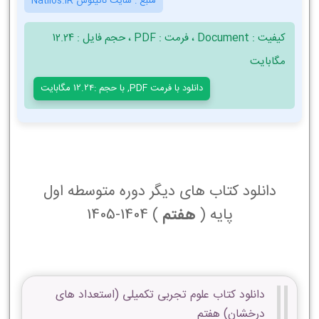
منبع :
سایت ناتیلوس Natilos.iR
کیفیت : Document ، فرمت : PDF ، حجم فایل : 12.24
مگابایت
دانلود با فرمت PDF, با حجم :12.24 مگابایت
دانلود کتاب های دیگر دوره متوسطه اول
پایه (
هفتم
) 1404-1405
دانلود کتاب علوم تجربی تکمیلی (استعداد های
درخشان) هفتم