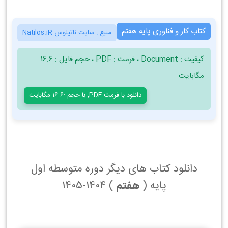
کتاب کار و فناوری پایه هفتم
منبع :
سایت ناتیلوس Natilos.iR
کیفیت : Document ، فرمت : PDF ، حجم فایل : 16.6
مگابایت
دانلود با فرمت PDF, با حجم :16.6 مگابایت
دانلود کتاب های دیگر دوره متوسطه اول
پایه (
هفتم
) 1404-1405