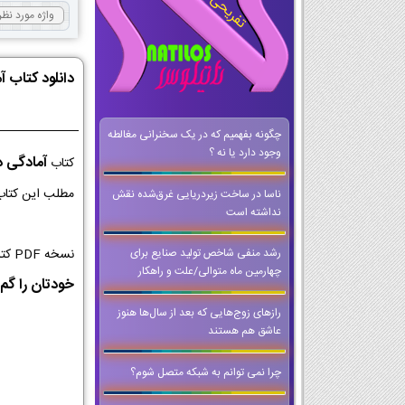
دانلود کتاب 
چگونه بفهمیم که در یک سخنرانی مغالطه
وجود دارد یا نه ؟
آمادگی 
کتاب
مطلب این کتاب 
ناسا در ساخت زیردریایی غرق‌شده نقش
نداشته است
نسخه PDF کتاب آمادگی دفاعی کلاس دهم از با کیفیت ترین نسخه ها برای اجرا در کلاس و تخته های هوشمند است که می توانید حتی وقتی که
رشد منفی شاخص تولید صنایع برای
چهارمین ماه متوالی/علت و راهکار
خودتان را گم 
رازهای زوج‌هایی که بعد از سال‌ها هنوز
عاشق هم هستند
چرا نمی توانم به شبکه متصل شوم؟