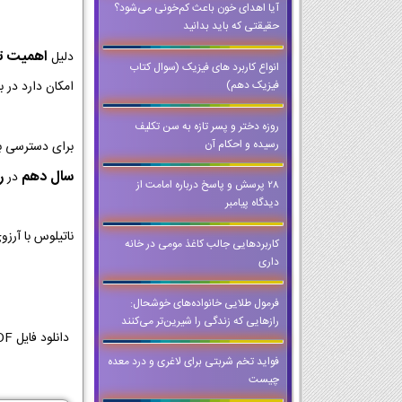
آیا اهدای خون باعث کم‌خونی می‌شود؟
حقیقتی که باید بدانید
اهمیت تمر
دلیل
انواع کاربرد های فیزیک (سوال کتاب
فیزیک دهم)
امکان دارد در ب
روزه دختر و پسر تازه به سن تکلیف
رسیده و احکام آن
برای دسترسی ب
سال دهم
رش
در
28 پرسش و پاسخ درباره امامت از
دیدگاه پیامبر
ناتیلوس با آرز
کاربردهایی جالب کاغذ مومی در خانه
داری
فرمول طلایی خانواده‌های خوشحال:
رازهایی که زندگی را شیرین‌تر می‌کنند
فواید تخم شربتی برای لاغری و درد معده
چیست