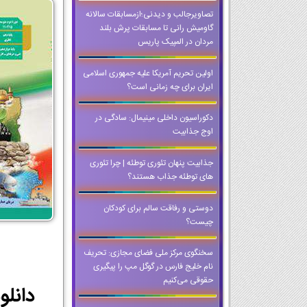
تصاویرجالب و دیدنی؛ازمسابقات سالانه
گاومیش رانی تا مسابقات پرش بلند
مردان در المپیک پاریس
اولین تحریم آمریکا علیه جمهوری اسلامی
ایران برای چه زمانی است؟
دکوراسیون داخلی مینیمال: سادگی در
اوج جذابیت
جذابیت پنهان تئوری توطئه | چرا تئوری
های توطئه جذاب هستند؟
دوستی و رفاقت سالم برای کودکان
چیست؟
سخنگوی مرکز ملی فضای مجازی: تحریف
نام خلیج فارس در گوگل مپ را پیگیری
حقوقی می‌کنیم