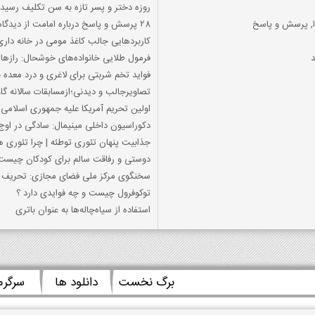
روزه دختر و پسر تازه به سن تکلیف رسیده
دا, پرسش و پاسخ
28 پرسش و پاسخ درباره امامت از دیدگاه پیامبر
کاربردهایی جالب کاغذ مومی در خانه داری
فرمول طلایی خانواده‌های خوشحال: رازهای
فواید تخم شربتی برای لاغری و درد معد
تصاویرجالب و دیدنی؛ازمسابقات سالانه گ
اولین تحریم آمریکا علیه جمهوری اسلامی 
دکوراسیون داخلی مینیمال: سادگی در او
جذابیت پنهان تئوری توطئه | چرا تئوری
دوستی و رفاقت سالم برای کودکان چیست
سخنگوی مرکز ملی فضای مجازی: تحریف ن
توکوفرول چیست و چه فوایدی دارد ؟
استفاده از سیاه‌چاله‌ها به عنوان باتری
برگ نخست
دانلود ها
سرگر