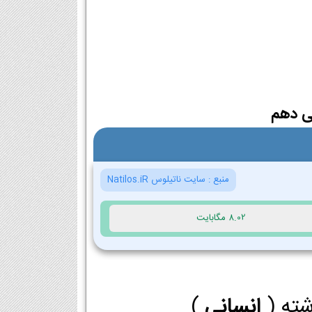
ی دهم
منبع :
سایت ناتیلوس Natilos.iR
8.02 مگابایت
شته (
انسانی
)