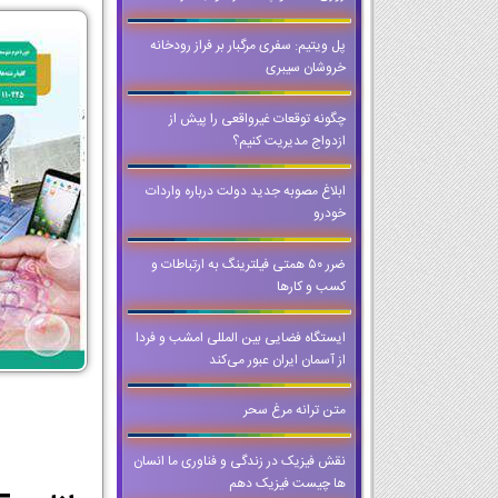
پل ویتیم: سفری مرگبار بر فراز رودخانه
خروشان سیبری
چگونه توقعات غیرواقعی را پیش از
ازدواج مدیریت کنیم؟
ابلاغ مصوبه جدید دولت درباره واردات
خودرو
ضرر ۵۰ همتی فیلترینگ به ارتباطات و
کسب و کارها
ایستگاه فضایی بین المللی امشب و فردا
از آسمان ایران عبور می‌کند
متن ترانه مرغ سحر
نقش فیزیک در زندگی و فناوری ما انسان
ها چیست فیزیک دهم