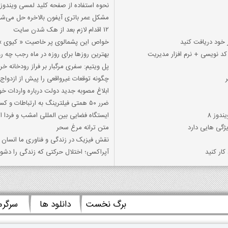
نحوه استفاده از صفحه کلید لمسی ویندوز
مشکل عمر باتری آیفون بالاخره حل می‌شو
12 اقدام لازم بعد از هک شدن سایت
 خود دریافت کنید
خواص این پشمالوی پر خاصیت « کیوی 
بهترین روزها برای روزه در ماه رجب چه ر
پل ویتیم: سفری مرگبار بر فراز رودخانه 
چگونه توقعات غیرواقعی را پیش از ازدواج
ابلاغ مصوبه جدید دولت درباره واردات خو
ضرر ۵۰ همتی فیلترینگ به ارتباطات و کسب و کارها
دوز 8
ایستگاه فضایی بین المللی امشب و فردا از
گی هایی دارد
متن ترانه مرغ سحر
نقش فیزیک در زندگی و فناوری ما انسا
کار کنید
آپراکسی؛ اختلال حرکتی که زندگی را دشوا
برگ نخست
دانلود ها
سرگر