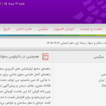
شنبه 17 مرداد 05
ا
هاست و اینترنت
آموزش کامپیوتر
سرگرمی
علم و دانش
تاریخ
همچنین در ناتیلوس بخوان
سرگرمی
راهنمای جامع اپلیکیشن های کاربردی سفر
راهنمای کامل طراحی منوی غذایی برای 
ایران
10 غذایی که نمی دانستید می توانند باعث التهاب شوند
AVM مغزی؛ علائم، درمان و پیش‌آگهی این اختلال پیچیده
چین لاله گوش: آیا این علامت کوچکی اس
خیز ایران‌خودرو برای افزایش قیمت با مد
اشنه؛ خزه‌ای با عطر سلامتی و خواص بی‌ن