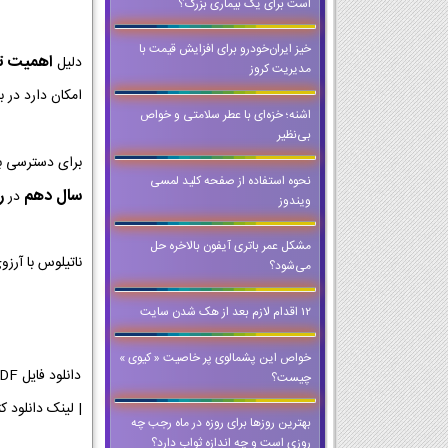
است برای یک بیماری بزرگ؟
خیز ایران‌خودرو برای افزایش قیمت با
اهمیت تمر
دلیل
مدیریت کروز
امکان دارد در ب
اشنه؛ خزه‌ای با عطر سلامتی و خواص
بی‌نظیر
برای دسترسی ب
نحوه استفاده از صفحه کلید لمسی
سال دهم
رش
در
ویندوز
مشکل عمر باتری آیفون بالاخره حل
ناتیلوس با آرز
می‌شود؟
12 اقدام لازم بعد از هک شدن سایت
خواص این پشمالوی پر خاصیت « کیوی »
چیست؟
| لینک دانلود کتاب تفکر و سواد رسانه ای | لین
بهترین روزها برای روزه در ماه رجب چه
روزی است و چه اندازه ثواب دارد؟