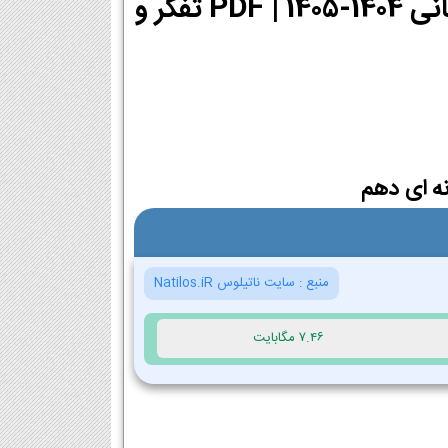
دانلود PDF کتاب تفکر و سواد رسانه ای دهم انسانی 1404-1405 | PDF تفکر و
نه ای دهم
منبع :
سایت ناتیلوس Natilos.iR
7.46 مگابایت