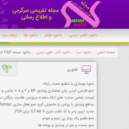
دانلود کتاب درسی
دانلود فیلم
دانلود ها
ترفند سرا
صفحه اصلی
دانلود سرا
دانلود کتاب های درسی
دانلود نسخه PDF کتاب تفکر و سواد رسانه ای دهم انسانی 1404-1405
فناوری
نحوه نوسازی یا تنظیم مجدد رایانه
نحو فارسی کردن زبان نوشتاری ویندوز XP و 7 و 8 + عکس و متن
لیست تمامی سایت های ارائه دهنده سرویس هاست رایگان در 
مدافع ویندوز را روشن یا خاموش کنید نحو فعال سازی Defender
جدید ترین زمر یا کد تقلب بازی GTA5 V برای PS4
نحو نظیم یک روتر بی سیم و مودم
نحو جست و جو در ویندوز و پوشه ها