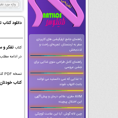
دانلود کتاب ت
راهنمای جامع اپلیکیشن های کاربردی
سفر به ارمنستان: تجربه‌ای راحت و
تفکر و س
کتاب
لذت‌بخش
در ادامه مطلب 
راهنمای کامل طراحی منوی غذایی برای
جشن عروسی
نسخه PDF کتاب تفکر و سواد رسانه ای کلاس دهم از با کیفیت ترین نسخه ها برای اجرا در کلاس و تخته های هوشمند است که می توانید حتی وقتی که
10 غذایی که نمی دانستید می توانند
کتاب خودتان ر
باعث التهاب شوند
AVM مغزی؛ علائم، درمان و پیش‌آگهی
این اختلال پیچیده
چین لاله گوش: آیا این علامت کوچکی