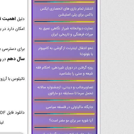
انتشار تمام بازی های انحصاری ایکس
باکس برای پلی استیشن
اهمیت تمر
دلیل
عمارت دیوانخانه شیراز: نگاهی عمیق به
امکان دارد در ب
میراث فرهنگی و تاریخی ایران
نحو انتقال اینترنت از گوشی به کامپیوتر
برای دسترسی ب
با بلوتوث!
سال دهم
ر
در
روزه گرفتن در دوران شیردهی: احکام فقه
شیعه و سنی را بشناسید
ناتیلوس با آرز
تصاویرجالب و دیدنی؛ ازجشنواره سالانه
تحمل سرما تا مسابقه دو ماراتون
جایگاه ماکیاولی در فلسفه سیاسی
آیا شوره سر برای مو مضر است؟
لینک دا