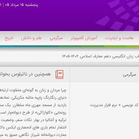
پنجشنبه 15 مرداد 05
ا
هاست و اینترنت
آموزش کامپیوتر
سرگرمی
علم و دانش
تاریخ
همچنین در ناتیلوس بخوان
سرگرمی
چرا مردان و زنان به گونه‌ای متفاوت ارتباط 
دنیای رنگارنگ پاپیه ماشه مکزیکی: نمادها
بازدید از مسجد مهری ماه سلطان: یک سفر
رونمایی «کاوازاکی» از طرح دیوانه‌وار اس
ترکیه و آنتالیا در بهار: نکات سفر، وضعیت
انتشار تمام بازی های انحصاری ایکس با
عمارت دیوانخانه شیراز: نگاهی عمیق به می