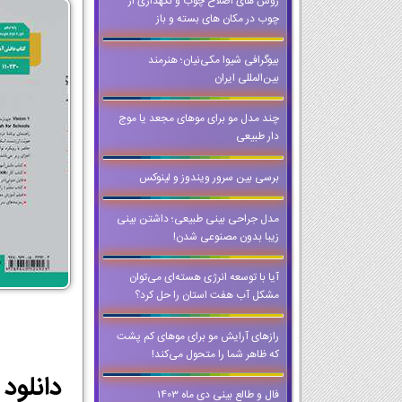
روش های اصلاح چوب و نگهداری از
چوب در مکان های بسته و باز
بیوگرافی شیوا مکی‌نیان؛ هنرمند
بین‌المللی ایران
چند مدل مو برای موهای مجعد یا موج
دار طبیعی
برسی بین سرور ویندوز و لینوکس
مدل جراحی بینی طبیعی؛ داشتن بینی
زیبا بدون مصنوعی شدن!
آیا با توسعه انرژی هسته‌ای می‌توان
مشکل آب هفت استان را حل کرد؟
رازهای آرایش مو برای موهای کم پشت
که ظاهر شما را متحول می‌کند!
فال و طالع بینی دی ماه 1403