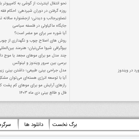
نحو انتقال اینترنت از گوشی به کامپیوتر با
روزه گرفتن در دوران شیردهی: احکام فقه 
تصاویرجالب و دیدنی؛ ازجشنواره سالانه ت
جایگاه ماکیاولی در فلسفه سیاسی
آیا شوره سر برای مو مضر است؟
روش های اصلاح چوب و نگهداری از چوب د
بیوگرافی شیوا مکی‌نیان؛ هنرمند بین‌المللی
چند مدل مو برای موهای مجعد یا موج دا
برسی بین سرور ویندوز و لینوکس
د در ویندوز
مدل جراحی بینی طبیعی؛ داشتن بینی زی
آیا با توسعه انرژی هسته‌ای می‌توان مش
رازهای آرایش مو برای موهای کم پشت که 
فال و طالع بینی دی ماه 1403
برگ نخست
دانلود ها
سرگر