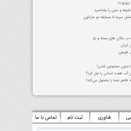
 بلوتوث!
شیعه و سنی را بشناسید
حمل سرما تا مسابقه دو ماراتون
ر مکان های بسته و باز
 ایران
ر طبیعی
با بدون مصنوعی شدن!
کل آب هفت استان را حل کرد؟
ظاهر شما را متحول می‌کند!
می
فناوری
ثبت نام
تماس با ما