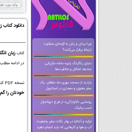
دانلود کتاب 
چرا مردان و زنان به گونه‌ای متفاوت
ارتباط برقرار می‌کنند؟
زبان انگ
کتاب
در ادامه مطلب 
دنیای رنگارنگ پاپیه ماشه مکزیکی:
نمادها، اشکال و خلاقیت‌ها
نسخه PDF کتاب زبان انگلیسی کلاس دهم از با کیفیت ترین نسخه ها برای اجرا در کلاس و تخته های هوشمند است که می توانید حتی وقتی که
بازدید از مسجد مهری ماه سلطان: یک
سفر معنوی و معماری در استانبول
خودتان را گم 
رونمایی «کاوازاکی» از طرح دیوانه‌وار
اسب رباتیک
ترکیه و آنتالیا در بهار: نکات سفر، وضعیت
آب و هوا و کارهایی که باید انجام دهید