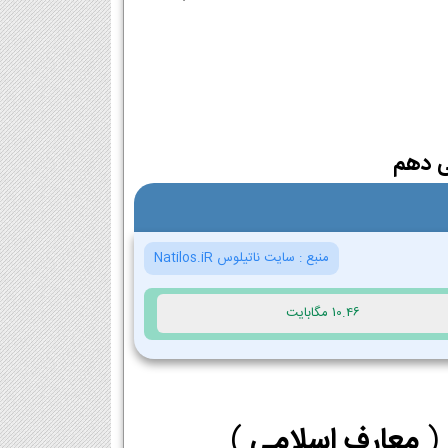
ی دهم
منبع :
سایت ناتیلوس Natilos.iR
10.46 مگابایت
 (
معارف اسلامی
)