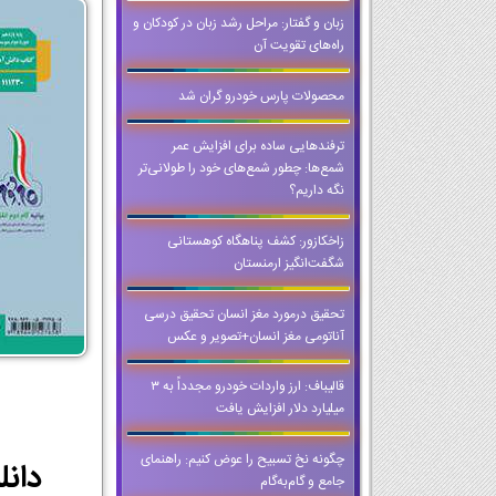
زبان و گفتار: مراحل رشد زبان در کودکان و
راه‌های تقویت آن
محصولات پارس خودرو گران شد
ترفندهایی ساده برای افزایش عمر
شمع‌ها: چطور شمع‌های خود را طولانی‌تر
نگه داریم؟
زاخکازور: کشف پناهگاه کوهستانی
شگفت‌انگیز ارمنستان
تحقیق درمورد مغز انسان تحقیق درسی
آناتومی مغز انسان+تصویر و عکس
قالیباف: ارز واردات خودرو مجدداً به ۳
میلیارد دلار افزایش یافت
چگونه نخ تسبیح را عوض کنیم: راهنمای
جامع و گام‌به‌گام