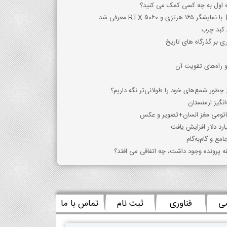
که اول به چه کسی کمک می کنید؟
ی کبد چرب
ی بر گذرگاه های تاریخ
و راه‌های تقویت آن
 چطور شمع‌های خود را طولانی‌تر نگه داریم؟
نگیز ارمنستان
ناتومی مغز انسان+تصویر و عکس
ع و گام‌به‌گام
می
فناوری
ثبت نام
تماس با ما