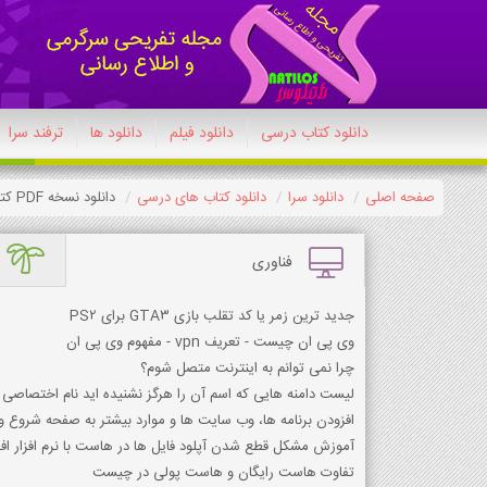
دانلود کتاب درسی
دانلود فیلم
دانلود ها
ترفند سرا
صفحه اصلی
دانلود سرا
دانلود کتاب های درسی
دانلود نسخه PDF کتاب زبان انگلیسی یازدهم تجربی 1404-1405
فناوری
جدید ترین زمر یا کد تقلب بازی GTA3 برای PS2
وی پی ان چیست - تعریف vpn - مفهوم وی پی ان
چرا نمی توانم به اینترنت متصل شوم؟
لیست دامنه هایی که اسم آن را هرگز نشنیده اید نام اختصاص
افزودن برنامه ها، وب سایت ها و موارد بیشتر به صفحه شروع وین
آموزش مشکل قطع شدن آپلود فایل ها در هاست با نرم افزار ا
تفاوت هاست رایگان و هاست پولی در چیست