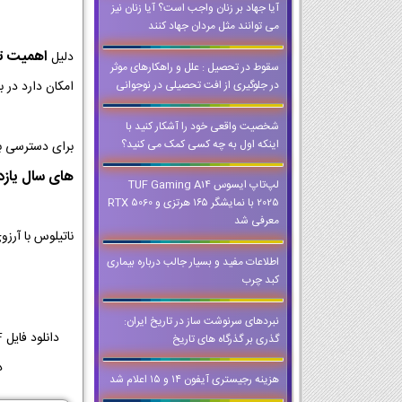
آیا جهاد بر زنان واجب است؟ آیا زنان نیز
می توانند مثل مردان جهاد کنند
اهمیت تمر
دلیل
سقوط در تحصیل : علل و راهکارهای موثر
در جلوگیری از افت تحصیلی در نوجوانی
امکان دارد در ب
شخصیت واقعی خود را آشکار کنید با
اینکه اول به چه کسی کمک می کنید؟
برای دسترسی ب
های سال یاز
لپ‌تاپ ایسوس TUF Gaming A14
2025 با نمایشگر ۱۶۵ هرتزی و RTX 5060
معرفی شد
ناتیلوس با آرز
اطلاعات مفيد و بسیار جالب درباره بیماری
کبد چرب
نبردهای سرنوشت ساز در تاریخ ایران:
گذری بر گذرگاه های تاریخ
دا
هزینه رجیستری آیفون ۱۴ و ۱۵ اعلام شد