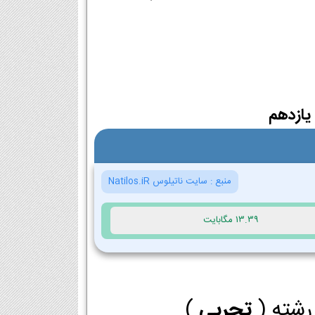
یازدهم
منبع :
سایت ناتیلوس Natilos.iR
13.39 مگابایت
 رشته (
تجربی
)