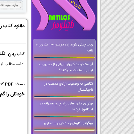
دانلود کتاب 
ربات چینی رکورد زد/ دویدن ۱۰۰ متر زیر ۱۰
ثانیه
زبان انگ
کتاب
ادامه مطلب این
آیا ۵۰ درصد کاربران ایرانی از مسیریاب
ایرانی استفاده می‌کنند؟
نسخه PDF کتاب زبان انگلیسی کلاس یازدهم از با کیفیت ترین نسخه ها برای اجرا در کلاس و تخته های هوشمند است که می توانید حتی وقتی که
نگاهی به وضعیت آزادی مذهب در
تاجیکستان
خودتان را گم 
بهترین مکان های برای چای عصرانه در
استانبول ترکیه!
بیوگرافی کارولین خدادیان + تصاویر