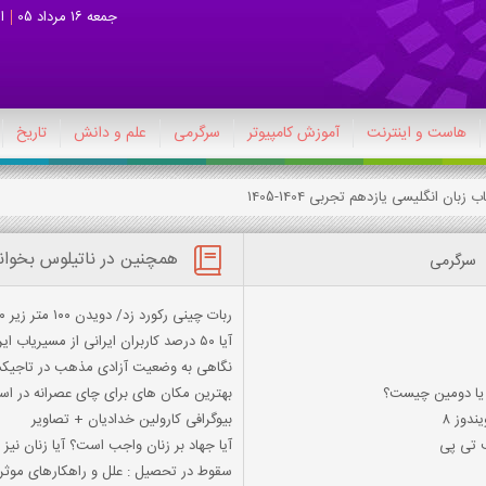
جمعه 16 مرداد 05
ا
هاست و اینترنت
آموزش کامپیوتر
سرگرمی
علم و دانش
تاریخ
همچنین در ناتیلوس بخوان
سرگرمی
ربات چینی رکورد زد/ دویدن ۱۰۰ متر زیر ۱۰ ثانیه
آیا ۵۰ درصد کاربران ایرانی از مسیریاب ایرانی استفاده می‌کنند؟
نگاهی به وضعیت آزادی مذهب در تاجیک
ي يا دومين چيست؟
بهترین مکان های برای چای عصرانه در استا
دوز 8
بیوگرافی کارولین خدادیان + تصاویر
ف تی پی
آیا جهاد بر زنان واجب است؟ آیا زنان نیز 
سقوط در تحصیل : علل و راهکارهای موثر 