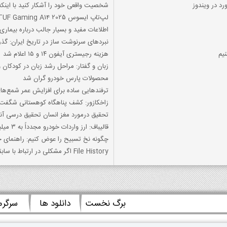
د در ویندوز
شخصیت واقعی خود را آشکار کنید با این
لپ‌تاپ ایسوس TUF Gaming A14 2025 با نمایشگر ۱۶۵ هرتزی و RTX 5060 معرفی شد
اطلاعات مفيد و بسیار جالب درباره بیمار
نبردهای سرنوشت ساز در تاریخ ایران: گذر
یم
هزینه رجیستری آیفون ۱۴ و ۱۵ اعلام شد
زبان و گفتار: مراحل رشد زبان در کودکان 
محصولات پارس خودرو گران شد
ترفندهایی ساده برای افزایش عمر شمع‌ها:
زاخکازور: کشف پناهگاه کوهستانی شگفت‌ا
تحقیق درمورد مغز انسان تحقیق درسی آ
قالیباف: ارز واردات خودرو مجدداً به ۳ میلیارد دلار افزایش یافت
چگونه نخ تسبیح را عوض کنیم: راهنمای جام
File History اگر مشکلی در ارتباط با سابقه پرونده وجود داشت، چه اتفاقی می افتد؟
برگ نخست
دانلود ها
سرگر