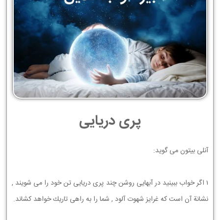
پری دریایی
ﺁﻧﻠﯽ ﺑﻴﺘﻮﻥ ﻣﯽ ﮔﻮﻳﺪ:
1 ﺍﮔﺮ ﺧﻮﺍﺏ ﺑﺒﻴﻨﻴﺪ ﺩﺭ ﺁﺑﻬﺎﻳﻲ ﺭﻭﺷﻦ ﭼﻨﺪ ﭘﺮﻱ ﺩﺭﻳﺎﻳﻲ ﺗﻦ ﺧﻮﺩ ﺭﺍ ﻣﻲ ﺷﻮﻳﻨﺪ ,
ﻧﺸﺎﻧﺔ ﺁﻥ ﺍﺳﺖ ﻛﻪ ﻏﺮﺍﻳﺰ ﺷﻬﻮﺕ ﺁﻟﻮﺩ , ﺷﻤﺎ ﺭﺍ ﺑﻪ ﺭﺍﻫﻲ ﺗﺎﺭﻳﻚ ﺧﻮﺍﻫﺪ ﻛﺸﺎﻧﺪ.