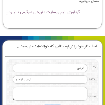
ﻣﺸﻜﻞ ﻣﻰ‏ﺷﻮﻳﺪ.
گردآوری: تیم وبسایت تفریحی سرگرمی ناتیلوس
لطفا نظر خود را درباره مطلبی که خوانده‌اید، بنویسید...
نام
ایمیل
مطلب