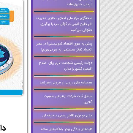
درمانی خارق‌العاده
سخنگوی مرکز ملی فضای مجازی: تحریف
نام خلیج فارس در گوگل مپ را پیگیری
حقوقی می‌کنیم
پیش به سوی اقتصاد کمونیستی! در عصر
انجماد تفکر سیستمی به سر می‌بریم!
دولت رئیسی شجاعت لازم برای اصلاح
اقتصاد کشور را ندارد
همسايه هاي دروني و بيروني خورشيد
مراحل ثبت شرکت اینترنتی بصورت
آنلاین
مدل مو برای ظاهر رسمی یا حرفه ای
دانلود PDF کتاب 
کلیدهای زندگی بهتر: راهکارهای ساده