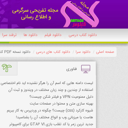
دانلود کتاب درسی
دانلود فیلم
دانلود ها
ترفند سرا
صفحه اصلی
دانلود سرا
دانلود کتاب های درسی
دانلود نسخه PDF کتاب هندسه یازدهم ریاضی 1404-1405
فناوری
لیست دامنه هایی که اسم آن را هرگز نشنیده اید نام اختصاص
استفاده از چندین و چند زبان مختلف در ویندوز و ثبت آن
دلیل ممنوعیت VPN و فیلتر شكن چیست؟
بهینه سازی متن و محتوا در صفحات سایت
شیوه کارکرد (css) چیست؟ چگونه در وردپرس به کار ببریم
هاست یا میزبانی وب و انواع مختلف آن را بشناسید!
جدید ترین زمر یا کد تقلب بازی GTA6 VI برای کامپیوتر