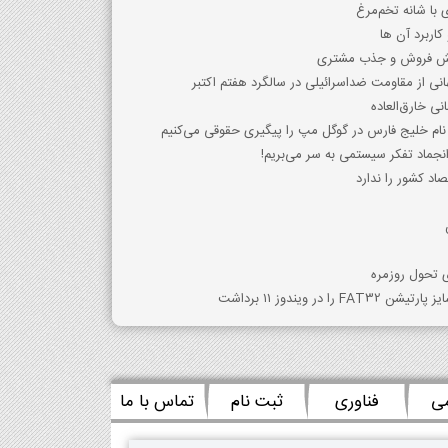
 با شانه تخم‌مرغ
کاربرد آن ها
ایش فروش و جذب مشتری
ی از مقاومت ضداسرائیلی در سالگرد هفتم اکتبر
ی خارق‌العاده
ام خلیج فارس در گوگل مپ را پیگیری حقوقی می‌کنیم
جماد تفکر سیستمی به سر می‌بریم!
اد کشور را ندارد
ی تحول روزمره
می
فناوری
ثبت نام
تماس با ما