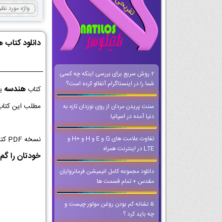
دانلود کتاب 
2 روش سریع برای بررسی اینکه چه کسی
شما را در اینستاگرام آنفالو کرده است؟
هندسه
کتاب
یک
مطلب این کتاب 
سنت پریدن مردان از روی نوزدان تازه به
دنیا آمده در اسپانیا
نسخه PDF کتاب هندسه کلاس یازدهم از با کیفیت ترین نسخه ها برای اجرا در کلاس و تخته های هوشمند است که می توانید حتی وقتی که
تفاوت علامت های G و E و H و +H و
LTE در اینترنت همراه
خودتان را گم 
دانلود مجموعه کامل انیمیشن فرمانروایان
مقدس + تمام قسمت ها
5 نشانه کم بودن روغن موتور چیست و
چه باید کرد ؟