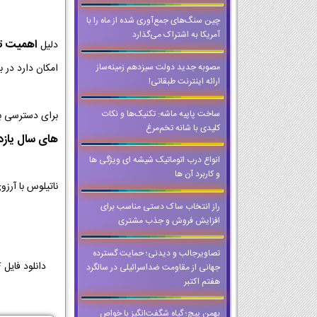
چین سنگ‌های جمع‌آوری شده از ماه را با
آمریکا به اشتراک می‌گذارد
اهمیت تمر
دلیل
مصوبه جدید دولت سیزدهم زمینه‌ساز
امکان دارد در ب
ارائه اینترنت طبقاتی!
ساخت پاپیه ماشه: تکنیک‌ها و نکات
برای دسترسی ب
کلیدی با شانه تخم‌مرغ
های سال یاز
انواع درب اتوماتیک شیشه ای ویژگی ها
و کاربرد آن ها
ناتیلوس با آرز
راز انتخاب ساک دستی مناسب برای
افزایش فروش و جذب مشتری
تصاویرجالب و دیدنی؛ حمایت گسترده
جهانی از مقاومت ضداسرائیلی در سالگرد
هفتم اکتبر
بهمن پیچ؛ گیاه شگفت‌انگیز با خواص