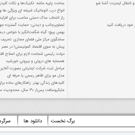
و انتقال اینترنت آشنا شو
ساخت پاپیه ماشه: تکنیک‌ها و نکات کلیدی
انواع درب اتوماتیک شیشه ای ویژگی ها و 
راز انتخاب ساک دستی مناسب برای افز
 خود دریافت کنید
تصاویرجالب و دیدنی؛ حمایت گسترده جهان
بهمن پیچ؛ گیاه شگفت‌انگیز با خواص درمان
سخنگوی مرکز ملی فضای مجازی: تحریف ن
پیش به سوی اقتصاد کمونیستی! در عصر ان
دولت رئیسی شجاعت لازم برای اصلاح اقتص
همسايه هاي دروني و بيروني خورشيد
مراحل ثبت شرکت اینترنتی بصورت آنلاین
مدل مو برای ظاهر رسمی یا حرفه ای
کلیدهای زندگی بهتر: راهکارهای ساده برا
مایکروسافت پس‌از ۳۰ سال، محدودیت سایز پارتیشن FAT32 را در ویندوز ۱۱ برداشت
برگ نخست
دانلود ها
سرگر