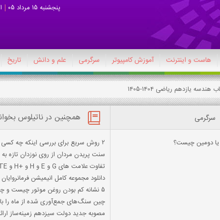
پنجشنبه 15 مرداد 05
ا
هاست و اینترنت
آموزش کامپیوتر
سرگرمی
علم و دانش
تاریخ
همچنین در ناتیلوس بخوان
سرگرمی
ي يا دومين چيست؟
2 روش سریع برای بررسی اینکه چه کسی شما را در اینستاگرام آنفالو کرده است؟
سنت پریدن مردان از روی نوزدان تازه به دن
تفاوت علامت های G و E و H و +H و LTE در اینترنت همراه
دانلود مجموعه کامل انیمیشن فرمانروای
5 نشانه کم بودن روغن موتور چیست و چه باید کرد ؟
چین سنگ‌های جمع‌آوری شده از ماه را با 
مصوبه جدید دولت سیزدهم زمینه‌ساز ارائه