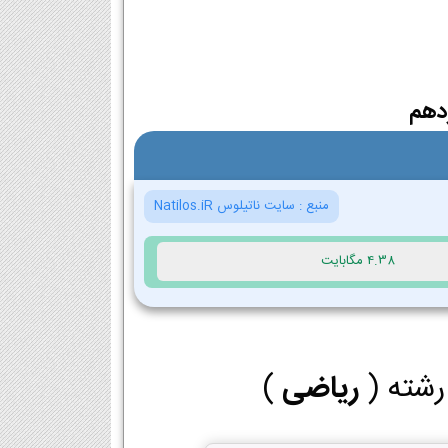
دهم
منبع :
سایت ناتیلوس Natilos.iR
4.38 مگابایت
 رشته (
ریاضی
)