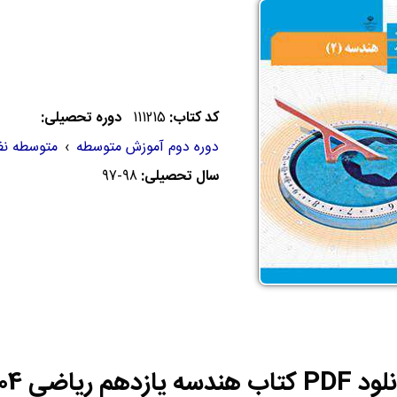
کد کتاب:
111215
دوره تحصیلی:
دوره دوم آموزش متوسطه
›
متوسطه ن
سال تحصیلی:
97-98
هندسه یازدهم ریاضی 1404-1405 | PDF هندسه