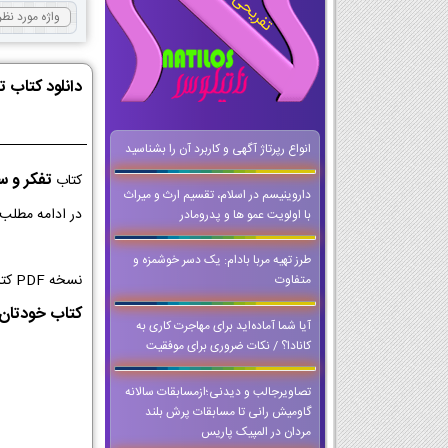
دانلود کتاب 
انواع رپرتاژ آگهی و کاربرد آن را بشناسید
تفکر و س
کتاب
داروینیسم در اسلام، تقسیم ارث و میراث
در ادامه مطلب 
با اولويت عمو ها و پدرومادر
طرز تهیه مربا بادام: یک دسر خوشمزه و
نسخه PDF کتاب تفکر و سواد رسانه ای کلاس دهم از با کیفیت ترین نسخه ها برای اجرا در کلاس و تخته های هوشمند است که می توانید حتی وقتی که
متفاوت
کتاب خودتان ر
آیا شما آماده‌اید برای مهاجرت کاری به
کانادا؟ / نکات ضروری برای موفقیت
تصاویرجالب و دیدنی؛ازمسابقات سالانه
گاومیش رانی تا مسابقات پرش بلند
مردان در المپیک پاریس