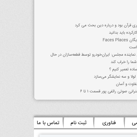
ری قرآن بود و درباره دین بحث می کرد
کرده باید بدانید
 است
ما را خراب کند
تفاوت و آسان
نی صوتی رائفی پور قسمت 1 تا 6
می
فناوری
ثبت نام
تماس با ما