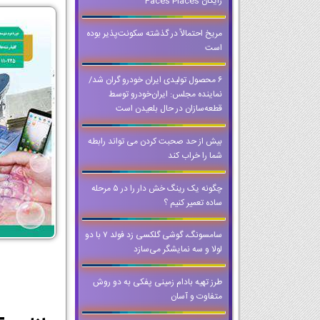
رایگان Faces Places
مریخ احتمالاً در گذشته سکونت‌پذیر بوده
است
۶ محصول تولیدی ایران خودرو گران شد/
نماینده مجلس: ایران‌خودرو توسط
قطعه‌سازان در حال بلعیدن است
بیش از حد صحبت کردن می تواند رابطه
شما را خراب کند
چگونه یک رینگ خش دار را در ۵ مرحله
ساده تعمیر کنیم ؟
سامسونگ، گوشی گلکسی زد فولد ۷ با دو
لولا و سه نمایشگر می‌سازد
طرز تهیه بادام زمینی پفکی به دو روش
متفاوت و آسان