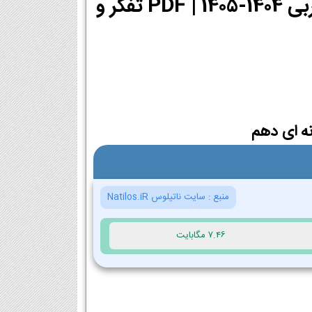
دانلود PDF کتاب تفکر و سواد رسانه ای دهم تجربی 1404-1405 | PDF تفکر و
نه ای دهم
منبع :
سایت ناتیلوس Natilos.iR
7.46 مگابایت