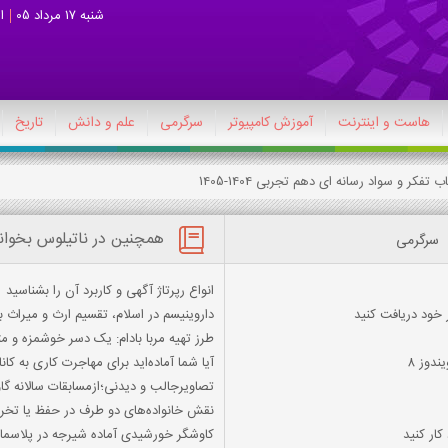
شنبه 17 مرداد 05
ا
هاست و اینترنت
آموزش کامپیوتر
سرگرمی
علم و دانش
تاریخ
همچنین در ناتیلوس بخوان
سرگرمی
انواع رپرتاژ آگهی و کاربرد آن را بشناسید
 خود دریافت کنید
داروینیسم در اسلام، تقسیم ارث و میراث ب
طرز تهیه مربا بادام: یک دسر خوشمزه و م
دوز 8
آیا شما آماده‌اید برای مهاجرت کاری به کا
تصاویرجالب و دیدنی؛ازمسابقات سالانه گ
نقش خانواده‌های دو طرف در حفظ یا تخ
کار کنید
کاوشگر خورشیدی آماده شیرجه در پلاسم