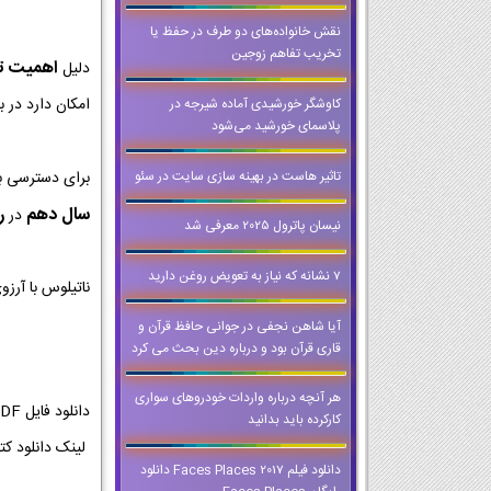
نقش خانواده‌های دو طرف در حفظ یا
تخریب تفاهم زوجین
اهمیت تمر
دلیل
امکان دارد در ب
کاوشگر خورشیدی آماده شیرجه در
پلاسمای خورشید می‌شود
تاثیر هاست در بهینه سازی سایت در سئو
برای دسترسی ب
سال دهم
ر
در
نیسان پاترول 2025 معرفی شد
7 نشانه که نیاز به تعویض روغن دارید
ناتیلوس با آرز
آیا شاهن نجفی در جوانی حافظ قرآن و
قاری قرآن بود و درباره دین بحث می کرد
هر آنچه درباره واردات خودروهای سواری
کارکرده باید بدانید
لینک دانلود کتاب تفکر و سواد رسانه ای | لینک
دانلود فیلم Faces Places 2017 دانلود