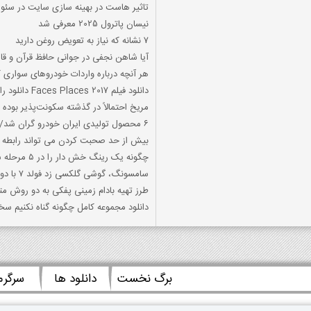
تاثیر هاست در بهینه سازی سایت در سئو
نیسان پاترول 2025 معرفی شد
7 نشانه که نیاز به تعویض روغن دارید
آیا شاهن نجفی در جوانی حافظ قرآن و قا
هر آنچه درباره واردات خودروهای سواری کار
دانلود فیلم Faces Places 2017 دانلود رایگان Faces Places
مریخ احتمالاً در گذشته سکونت‌پذیر بوده
۶ محصول تولیدی ایران خودرو گران شد/ نماینده مجلس: ایران‌خودرو توسط قطعه‌سازان در حال
بیش از حد صحبت کردن می تواند رابطه ش
چگونه یک رینگ خش دار را در ۵ مرحله ساده تعمیر کنیم ؟
سامسونگ، گوشی گلکسی زد فولد ۷ با دو لولا و سه نمایشگر می‌سازد
طرز تهیه بادام زمینی پفکی به دو روش م
دانلود مجموعه کامل چگونه گناه نکنیم سخنرا
برگ نخست
دانلود ها
سرگر