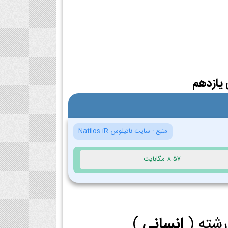
یازدهم
منبع :
سایت ناتیلوس Natilos.iR
8.57 مگابایت
رشته (
انسانی
)