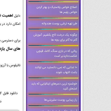
اصلاح خواص پلاستیک و بهتر کردن
خواص پلیمر ها
اهمیت تمر
دلیل
طرز تهیه ترشی پوست هندوانه
امکان دارد در ب
چگونه یک درخت کاج بکشیم: آموزش
گام به گام برای بچه ها
برای دسترسی ب
های سال یاز
رباتی که در بازی سنگ، کاغذ، قیچی
شکست‌ناپذیر است
ناتیلوس با آرز
10 غذایی که نمی دانستید می توانند
باعث التهاب شوند
خوشمزه ترین دسرهای ایتالیایی که باید
امتحان کنید
راز زیبایی پوست سلبریتی‌ها
دانل