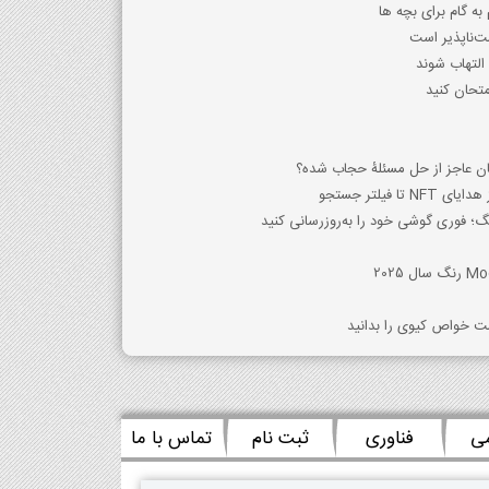
ه گام برای بچه ها
ت‌ناپذیر است
متحان کنید
ان عاجز از حل مسئلۀ حجاب شده؟
فیلتر جستجو
فوری گوشی خود را به‌روزرسانی کنید
 خواص کیوی را بدانید
می
فناوری
ثبت نام
تماس با ما