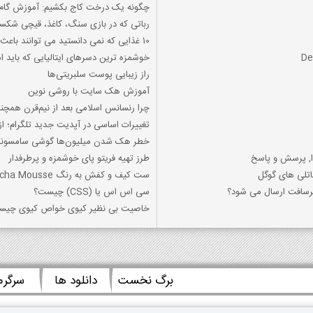
چگونه یک درخت کاج بکشیم: آموزش گام ب
رباتی که در بازی سنگ، کاغذ، قیچی شکس
10 غذایی که نمی دانستید می توانند باعث التهاب شوند
خوشمزه ترین دسرهای ایتالیایی که باید ا
راز زیبایی پوست سلبریتی‌ها
آموزش هک سایت با روشی نوین
چرا رنسانس اسلامی بعد از نیم‌قرن همچن
تغییرات اساسی در آپدیت جدید تلگرام؛ از هدایای NFT تا 
خطر هک شدن میلیون‌ها گوشی سامسونگ؛ 
دا, پرسش و پاسخ
طرز تهیه فریتو پای خوشمزه و پرطرفدار
اتلی های گوگل
ست کیف و کفش به رنگ Mocha Mousse رنگ سال 2025
کرسافت ارسال می شود؟
سی اس اس یا (CSS) چیست؟
خاصیت بی نظیر کیوی خواص کیوی چیست
برگ نخست
دانلود ها
سرگر