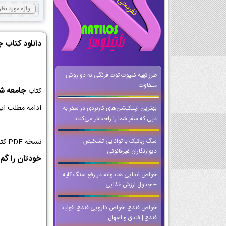
دانلود کتاب 
طرز تهیه کمپوت توت فرنگی به دو روش
متفاوت
جامعه ش
کتاب
ادامه مطلب این
بهترین اپلیکیشن‌های کاربردی در سفر به
دبی که سفر شما را راحت‌تر می‌کنند
نسخه PDF کتاب جامعه شناسی کلاس یازدهم از با کیفیت ترین نسخه ها برای اجرا در کلاس و تخته های هوشمند است که می توانید حتی وقتی که
سگ رباتیک با توانایی تشخیص
دیوارنگاران غیرقانونی
خودتان را گم 
خواص غدایی هندوانه در رفع سنگ کلیه
+ جدول ارزش غذایی
خواص فندق، خواص دارویی فندق، فواید
فندق | فندق و اسهال