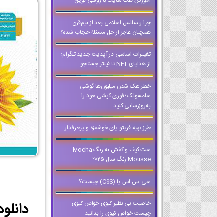
آموزش هک سایت با روشی نوین
چرا رنسانس اسلامی بعد از نیم‌قرن
همچنان عاجز از حل مسئلۀ حجاب شده؟
تغییرات اساسی در آپدیت جدید تلگرام؛
از هدایای NFT تا فیلتر جستجو
خطر هک شدن میلیون‌ها گوشی
سامسونگ؛ فوری گوشی خود را
به‌روزرسانی کنید
طرز تهیه فریتو پای خوشمزه و پرطرفدار
ست کیف و کفش به رنگ Mocha
Mousse رنگ سال 2025
سی اس اس یا (CSS) چیست؟
خاصیت بی نظیر کیوی خواص کیوی
چیست خواص کیوی را بدانید