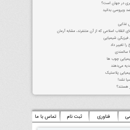
مسری در جهان است؟
 ضد ویروسی بدانید
 غذایی
ای انقلاب اسلامی که از آن متنفرند، مشابه آرمان
فیزیکی شیمیایی
را تغییر داد
 سالمندی
یمیایی چوب ها
دیه می‌دهند
یمیایی پلاستیک
ا نشد!
ر هستند؟
می
فناوری
ثبت نام
تماس با ما