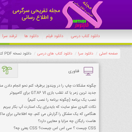
دانلود کتاب درسی
دانلود فیلم
دانلود ها
ترفند سرا
صفحه اصلی
دانلود سرا
دانلود کتاب های درسی
دانلود نسخه PDF کتاب دینی (ویژه اهل سنت) یازدهم انسانی 1404-1405
فناوری
چگونه مشکلات چاپ را در ویندوز برطرف کنم نحو انجام دادن مش
جدید ترین زمر یا کد تقلب بازی GTA6 VI برای کامپیوتر
نصب یک برنامه (چگونه برنامه را نصب کنیم)
نکات کلیدی سئو سایت که بایدبرای یک استارت آپ بکار ببریم
هنگامی که یک مشکل را گزارش می کنم، چه اطلاعاتی برای ما
هاست رایگان چه مزایا و معایبی دارد؟
CSS چیست ؟ سی اس اس چیست؟ CSS یعنی چه؟