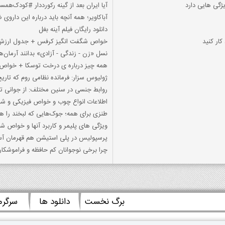
گی هایی دارد
آیا ایران بعد از گینه رکورددار #کودک‌ه
آباکاویر؛ همه آنچه باید درباره این داروی
دانلود رایگان فیلم آینه بغل
کار کنید
خواص شگفت انگیز کرفس + جدول ارزش
نسل «زن - زندگی - آزادی» بدانند آرمان‌ه
همه چیز درباره ی درخت توسکا + خواص 
ژولیوس سزار: فرمانده نظامی روم که تاریخ 
روابط جنسی در سنین مختلف: از جوانی تا
اطلاعات انواع چوب و خواص فیزیکی و ش
طنزی برای همه؛ جوک‌هایی که لبخند را ه
ویژگی های پلیمر و کاربرد آنها و خواص ش
پرسپولیس در پلی استیشن هم قهرمان آسی
چرا برخی نوجوانان کم حافظه و فراموشکا
برگ نخست
دانلود ها
سرگر