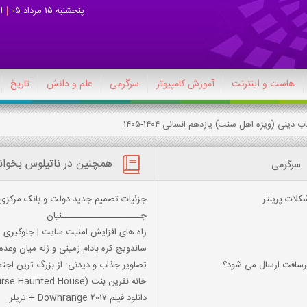
پنجشنبه 15 مرداد 05
ا
هاست و اینترنت
آموزش کامپیوتر
سرگرمی
علم و دانش
تاریخ
همچنین در ناتیلوس بخوان
سرگرمی
کلات پرینتر
جزئیات تصمیم جدید دولت و بانک مرکزی 
جـــــــــــــــــــــــنیان
راه های افزایش امنیت سایت | جلوگیری
ساندویچ کره بادام زمینی و ژله میان وعد
کرسافت ارسال می شود؟
تصاویر جذاب و دیدنی؛ از بزرگ ترین اجتم
خانه نفرین بنت (Bennett’s Curse Haunted House): دنیای وحشت و ترس
دانلود فیلم Downrange 2017 + تریلر