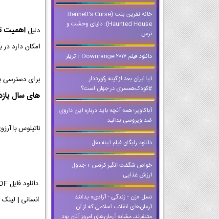
خانه نفرین بنت (Bennett’s Curse
Haunted House): دنیای وحشت و
اهمیت تمر
دلیل
ترس
امکان دارد در ب
دانلود فیلم Downrange 2017 + تریلر
آیا ایران بعد از گینه رکورددار
برای دسترسی ب
#کودک‌همسری در جهان است؟
های سال یاز
آباکاویر؛ همه آنچه باید درباره این داروی
ضد ویروسی بدانید
ناتیلوس با آرز
دانلود رایگان فیلم آینه بغل
خواص شگفت انگیز کرفس + جدول
ارزش غذایی
نسل «زن - زندگی - آزادی» بدانند
آرمان‌های انقلاب اسلامی که از آن
متنفرند، مشابه آرمان‌های امروز آنان بود