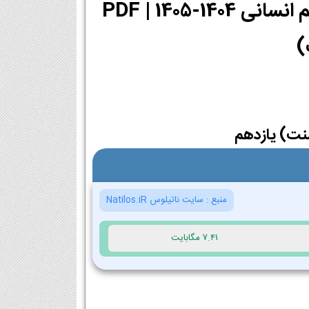
دانلود PDF کتاب دینی (ویژه اهل سنت) یازدهم انسانی 1404-1405 | PDF
)
نت) یازدهم
منبع :
سایت ناتیلوس Natilos.iR
7.41 مگابایت