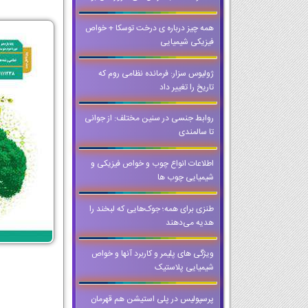
همه چیز درباره ی درخت توسکا + خواص
فیزیکی شیمیایی
ژولیوس سزار: فرمانده نظامی روم که
تاریخ را تغییر داد
روابط جنسی در سنین مختلف: از جوانی
تا سالمندی
اطلاعات انواع چوب و خواص فیزیکی و
شیمیایی چوب ها
طنزی برای همه؛ جوک‌هایی که لبخند را
هدیه می‌دهند
ویژگی های پلیمر و کاربرد آنها و خواص
شیمیایی پلاستیک
پرسپولیس در پلی استیشن هم قهرمان