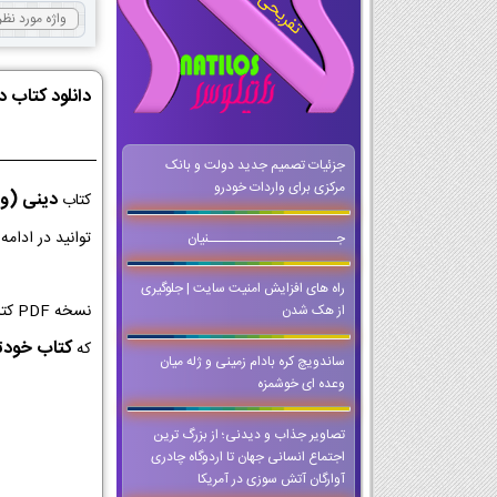
دانلود کتاب 
جزئیات تصمیم جدید دولت و بانک
مرکزی برای واردات خودرو
دینی (و
کتاب
توانید در ادام
جـــــــــــــــــــــــنیان
راه های افزایش امنیت سایت | جلوگیری
نسخ
از هک شدن
کتاب خودتا
که
ساندویچ کره بادام زمینی و ژله میان
وعده ای خوشمزه
تصاویر جذاب و دیدنی؛ از بزرگ ترین
اجتماع انسانی جهان تا اردوگاه چادری
آوارگان آتش سوزی در آمریکا