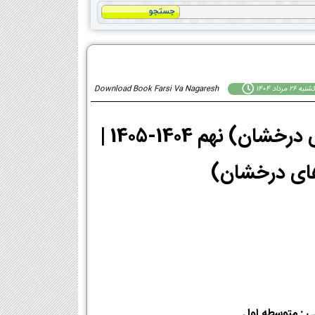
به 26 مرداد 1404
Download Book Farsi Va Nagaresh
دانلود PDF کتاب فارسی و نگارش (استعداد های درخشان) نهم 1404-1405 |
ی : متوسطه اول