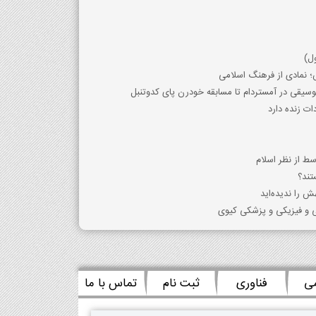
ول)
؛ نمادی از فرهنگ اسلامی
وسیقی در آمستردام تا مسابقه خودرن پای کدوتنبل
ت زنده دارد
ط از نظر اسلام
تند؟
ش را ندیده‌اید
 و فیزیکی و پزشکی کیوی
می
فناوری
ثبت نام
تماس با ما