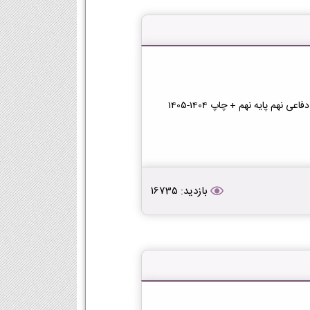
هم پایه نهم + چاپ 1404-1405
بازدید: 16735