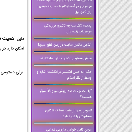
تصاویرجالب و دیدنی؛از جشنواره سالانه
موسیقی در آمستردام تا مسابقه خودرن
پای کدوتنبل
پدیده لاشامپ چه تاثیری بر زندگی
موجودات زنده دارد
اهمیت تمر
دلیل
آنلاین ماندن سایت در زمان قطع سرور!
امکان دارد در ب
هوش مصنوعی ذهن‌ خوان ساخته شد
حکم انداختن انگشتر در انگشت اشاره و
برای دسترسی ب
وسط از نظر اسلام
آیا محصولات ضد ریزش مو واقعاً مؤثر
هستند؟
تصویر زمین از منظر فضا که تاکنون
مشابهش را ندیده‌اید
مرجع کامل خواص دارویی غذایی