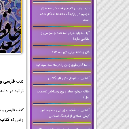
نایب رئیس انجمن قطعات: ۷۰۰ هزار
خودرو در پارکینگ خانه‌ها احتکار شده
است
آیا ماهواره خیام استفاده جاسوسی و
نظامی دارد؟
فال و طالع بینی دی ماه 1403
ناسا گذر دقیق زمان را در ماه محاسبه کرد
آشنایی با انواع مش فایبرگلاس
فارسی و
کتاب
توانید در ادام
مقاله درباره معاد و روز رستاخیز (قسمت
اول)
کتاب فارسی و 
آشنایی با شکوه و زیبایی مسجد امیر
کیش؛ نمادی از فرهنگ اسلامی
کتاب 
وقتی که