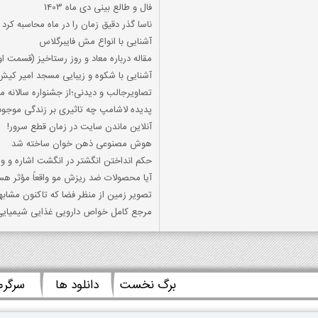
فال و طالع بینی دی ماه 1403
ناسا گذر دقیق زمان را در ماه محاسبه کرد
آشنایی با انواع مش فایبرگلاس
مقاله درباره معاد و روز رستاخیز (قسمت ا
آشنایی با شکوه و زیبایی مسجد امیر کیش
تصاویرجالب و دیدنی؛از جشنواره سالانه م
پدیده لاشامپ چه تاثیری بر زندگی موجودا
آنلاین ماندن سایت در زمان قطع سرور!
هوش مصنوعی ذهن‌ خوان ساخته شد
حکم انداختن انگشتر در انگشت اشاره و وس
آیا محصولات ضد ریزش مو واقعاً مؤثر هس
تصویر زمین از منظر فضا که تاکنون مشابه
مرجع کامل خواص دارویی غذایی شیمیایی
برگ نخست
دانلود ها
سرگر