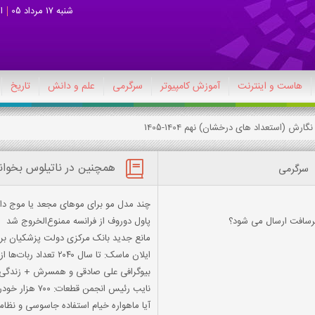
شنبه 17 مرداد 05
ا
هاست و اینترنت
آموزش کامپیوتر
سرگرمی
علم و دانش
تاریخ
ارش (استعداد های درخشان) نهم 1404-1405
همچنین در ناتیلوس بخوان
سرگرمی
چند مدل مو برای موهای مجعد یا موج دا
کرسافت ارسال می شود؟
پاول دوروف از فرانسه ممنوع‌الخروج شد
مانع جدید بانک مرکزی دولت پزشکیان بر 
ایلان ماسک: تا سال ۲۰۴۰ تعداد ربات‌ها از انسان‌ها بیشتر می‌شود
بیوگرافی علی صادقی و همسرش + زندگ
نایب رئیس انجمن قطعات: ۷۰۰ هزار خودرو در پارکینگ خانه‌ها احتکار شده است
آیا ماهواره خیام استفاده جاسوسی و نظام