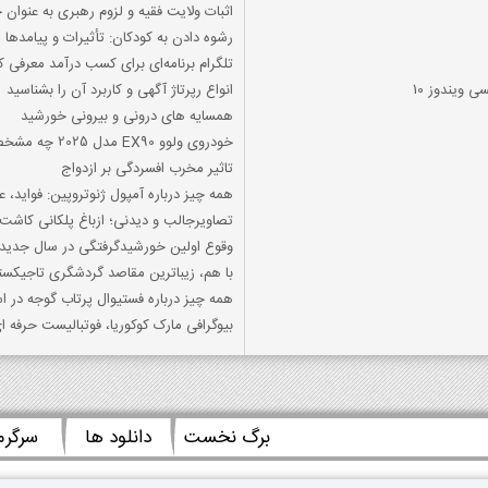
اثبات ولایت فقیه و لزوم رهبری به عنوان 
رشوه دادن به کودکان: تأثیرات و پیامدها
تلگرام برنامه‌ای برای کسب درآمد معرفی ک
 ویندوز 10
انواع رپرتاژ آگهی و کاربرد آن را بشناسید
همسايه هاي دروني و بيروني خورشيد
خودروی ولوو EX90 مدل 2025 چه مشخصاتی دارد؟
تاثیر مخرب افسردگی بر ازدواج
همه چیز درباره آمپول ژنوتروپین: فواید،
تصاویرجالب و دیدنی؛ ازباغ پلکانی کاش
وقوع اولین خورشید‌گرفتگی در سال جدید
با هم، زیباترین مقاصد گردشگری تاجیکست
همه چیز درباره فستیوال پرتاب گوجه در اس
بیوگرافی مارک کوکوریا، فوتبالیست حرفه ا
برگ نخست
دانلود ها
سرگر