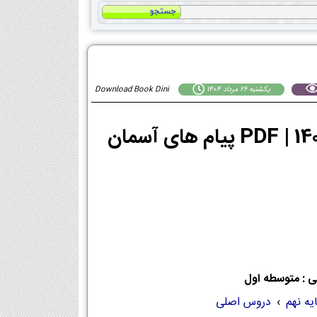
يكشنبه 26 مرداد 1404
Download Book Dini
ی : متوسطه اول
یه نهم
›
دروس اصلی