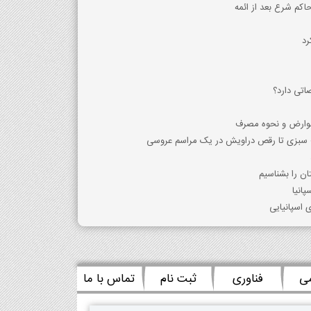
حاکم شرع بعد از ائمه
رد
 عوارض و نحوه مصرف
ت سبزی تا رقص دراویش در یک مراسم عروسی
ان را بشناسیم
پانیا
ی اسپانیایی
می
فناوری
ثبت نام
تماس با ما