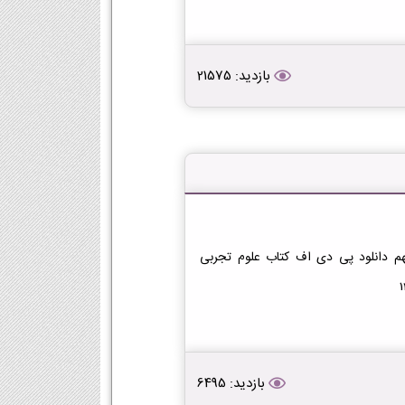
بازدید: 21575
هم دانلود پی دی اف کتاب علوم تجربی
بازدید: 6495