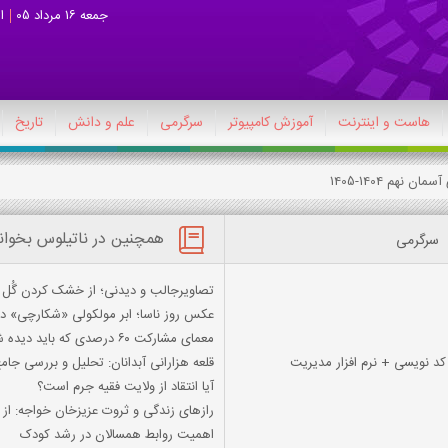
جمعه 16 مرداد 05
ا
هاست و اینترنت
آموزش کامپیوتر
سرگرمی
علم و دانش
تاریخ
ن نهم 1404-1405
همچنین در ناتیلوس بخوان
سرگرمی
تصاویرجالب و دیدنی؛ از خشک کردن گُل ه
عکس روز ناسا؛ ابر مولکولی «شکارچی» 
معمای مشارکت ۶۰ درصدی که باید دیده شوند
قلعه هزارانی آبدانان: تحلیل و بررسی جام
آیا انتقاد از ولایت فقیه جرم است؟
رازهای زندگی و ثروت عزیزخان خواجه: از
اهمیت روابط همسالان در رشد کودک