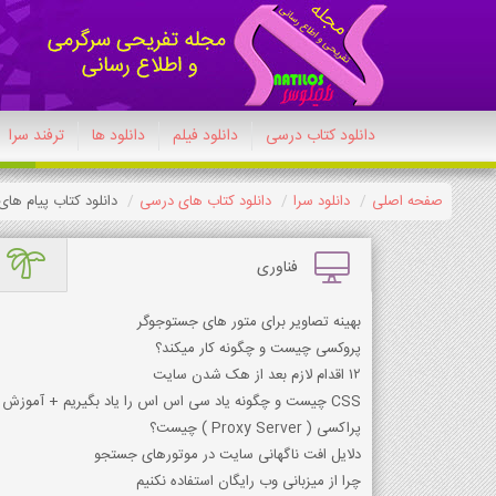
دانلود کتاب درسی
دانلود فیلم
دانلود ها
ترفند سرا
صفحه اصلی
دانلود سرا
دانلود کتاب های درسی
دانلود کتاب پیام های آسما
فناوری
بهینه تصاویر برای متور های جستوجوگر
پروکسی چیست و چگونه کار میکند؟
12 اقدام لازم بعد از هک شدن سایت
CSS چیست و چگونه یاد سی اس اس را یاد بگیریم + آموزش کد نویسی + نرم افزار مدیریت
پراکسي ( Proxy Server ) چيست؟
دلایل افت ناگهانی سایت در موتورهای جستجو
چرا از میزبانی وب رایگان استفاده نکنیم