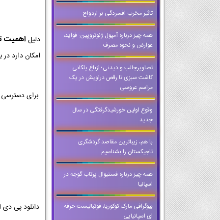
تاثیر مخرب افسردگی بر ازدواج
همه چیز درباره آمپول ژنوتروپین: فواید،
اهمیت تمر
دلیل
عوارض و نحوه مصرف
امکان دارد در ب
تصاویرجالب و دیدنی؛ ازباغ پلکانی
کاشت سبزی تا رقص دراویش در یک
مراسم عروسی
برای دسترسی ب
وقوع اولین خورشید‌گرفتگی در سال
جدید
با هم، زیباترین مقاصد گردشگری
تاجیکستان را بشناسیم
همه چیز درباره فستیوال پرتاب گوجه در
اسپانیا
بیوگرافی مارک کوکوریا، فوتبالیست حرفه
ای اسپانیایی