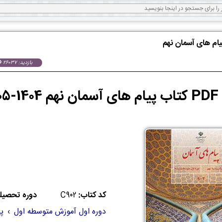
یام های آسمان نهم
بازدید: 26037
 آسمان
کد کتاب:
C902
دوره تحصیل
دوره اول آموزش متوسطه اول
›
پا