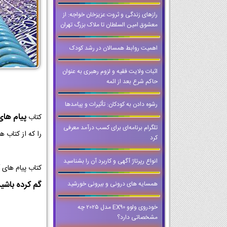
رازهای زندگی و ثروت عزیزخان خواجه: از
معشوق امین السلطان تا ملاک بزرگ تهران
اهمیت روابط همسالان در رشد کودک
اثبات ولایت فقیه و لزوم رهبری به عنوان
حاکم شرع بعد از ائمه
رشوه دادن به کودکان: تأثیرات و پیامدها
پیام های
کتاب
تلگرام برنامه‌ای برای کسب درآمد معرفی
را که از کتاب ه
کرد
انواع رپرتاژ آگهی و کاربرد آن را بشناسید
کتاب پیام های 
گم کرده باشی
همسايه هاي دروني و بيروني خورشيد
خودروی ولوو EX90 مدل 2025 چه
مشخصاتی دارد؟