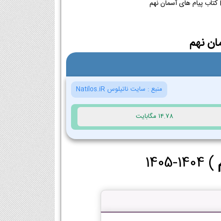
ان نهم
منبع :
سایت ناتیلوس Natilos.iR
14.78 مگابایت
) 1404-1405