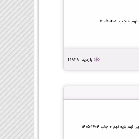
چاپ 1404-1405
بازدید: 41828
پایه نهم + چاپ 1404-1405