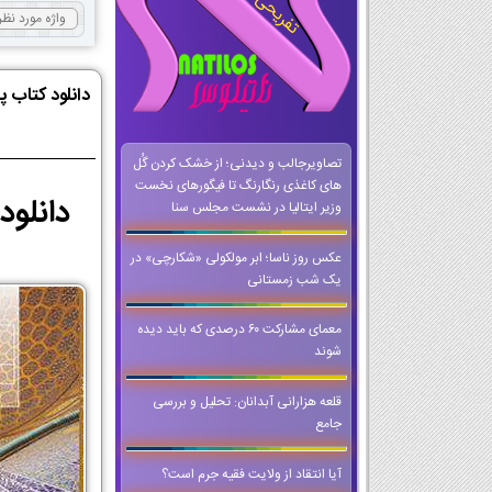
دانلود کتاب پ
تصاویرجالب و دیدنی؛ از خشک کردن گُل
های کاغذی رنگارنگ تا فیگورهای نخست
دانلود PDF کتاب پیام های آسمان نهم 1404-1405 | PDF پیام های
وزیر ایتالیا در نشست مجلس سنا
عکس روز ناسا؛ ابر مولکولی «شکارچی» در
یک شب زمستانی
معمای مشارکت ۶۰ درصدی که باید دیده
شوند
قلعه هزارانی آبدانان: تحلیل و بررسی
جامع
آیا انتقاد از ولایت فقیه جرم است؟