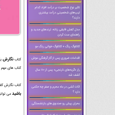
تاثیر نوع شخصیت بر درآمد افراد کدام
تیپ‌های شخصیتی درآمد بیشتری
دارند؟
مدل کفش قایقی زنانه: ترندهای جدید و
راهنمای ست کردن
کاتالوگ رنگ + کاتالوگ خوانی رنگ مو
اقدامات ضروری پس از گاز گرفتگی موش
نگارش
کتاب
یک
کتاب های مهم ا
راز «گربه‌های نارنجی» پس از 110 سال
کشف شد
کتاب نگارش کل
اثاث کشی در ماه محرم و صفر چه حکمی
دارد ؟
باشید
می توانی
بحران پیش رو صندوق های بازنشستگی