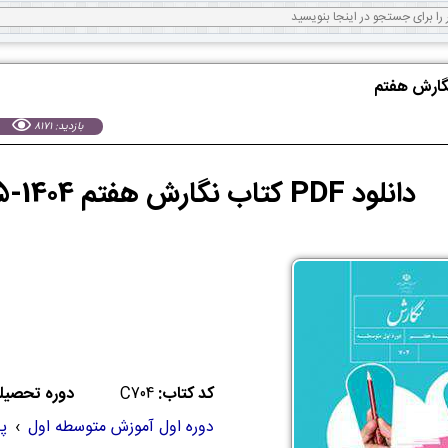
نگارش هفتم
بازدید: 8171
دانلود PDF کتاب نگارش هفتم 1404-1405 | PDF نگارش
کد کتاب:
C704
دوره تحصیل
دوره اول آموزش متوسطه اول
›
پ