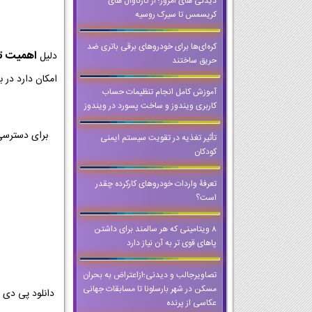
دیدنی های امروز؛ از کارناوال های
کریسمس تا سیرک روسیه
کره‌ای‌ها برای خودروهای برقی باتری ضد
اهمیت تمر
دلیل
حریق ساختند
امکان دارد در ب
آموزش کامل انجام تنظیمات حساب
کاربری ویندوز و ساخت پسورد در ویندوز
برای دسترسی
تأثیر تغذیه در تقویت سیستم ایمنی
کودکان
تعرفۀ واردات خودروهای کارکرده چقدر
است؟
8 ویتامینی که هر سالمند برای داشتن
پاهای قوی تر به آن نیاز دارد
تصاویرجالب و دیدنی؛ازاعتراض به بحران
مسکن در شهر بارسلونا تا مسابقات جهانی
عکاسی از پرنده