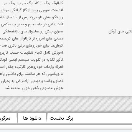
کاتالوگ رنگ + کاتالوگ خوانی رنگ مو
اقدامات ضروری پس از گاز گرفتگی موش
راز «گربه‌های نارنجی» پس از 110 سال کشف شد
اثاث کشی در ماه محرم و صفر چه حکمی د
اتلی های گوگل
بحران پیش رو صندوق های بازنشستگی
دیدنی های امروز؛ از کارناوال های کریس
کره‌ای‌ها برای خودروهای برقی باتری ضد 
آموزش کامل انجام تنظیمات حساب کاربری
تأثیر تغذیه در تقویت سیستم ایمنی کودک
تعرفۀ واردات خودروهای کارکرده چقدر اس
8 ویتامینی که هر سالمند برای داشتن پاهای قوی تر به آن نیاز دارد
تصاویرجالب و دیدنی؛ازاعتراض به بحران 
هوش مصنوعی ذهن‌ خوان ساخته شد
برگ نخست
دانلود ها
سرگر