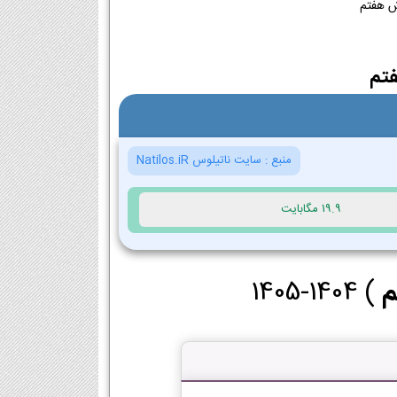
تم
منبع :
سایت ناتیلوس Natilos.iR
19.9 مگابایت
م
) 1404-1405