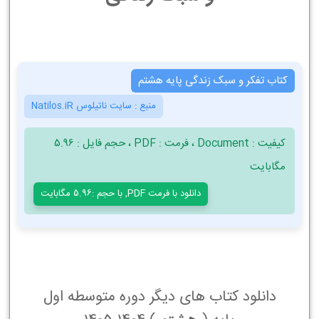
کتاب تفکر و سبک زندگی پایه هشتم
منبع :
سایت ناتیلوس Natilos.iR
کیفیت : Document ، فرمت : PDF ، حجم فایل : 5.96
مگابایت
دانلود با فرمت PDF, با حجم :5.96 مگابایت
دانلود کتاب های دیگر دوره متوسطه اول