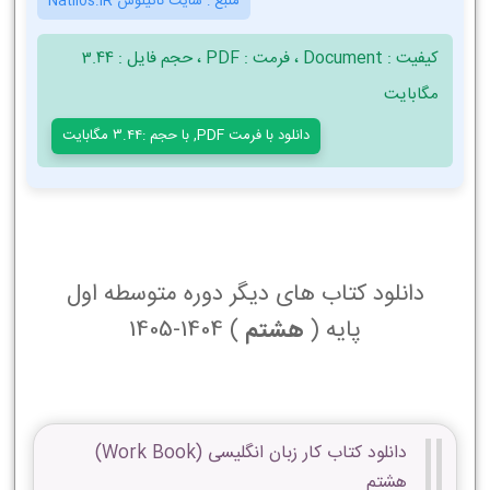
منبع :
سایت ناتیلوس Natilos.iR
کیفیت : Document ، فرمت : PDF ، حجم فایل : 3.44
مگابایت
دانلود با فرمت PDF, با حجم :3.44 مگابایت
دانلود کتاب های دیگر دوره متوسطه اول
پایه (
هشتم
) 1404-1405
دانلود کتاب کار زبان انگلیسی (Work Book)
هشتم