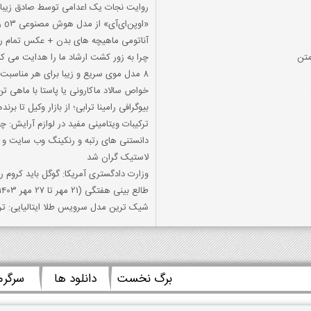
روایت نجات یک اعدامی توسط صادق زیباک
«اوپن‌ای‌آی» از مدل هوش مصنوعی o3 رونمایی کرد
آناتومی ماهیچه های بدن + عکس تمام ر
چرا به زور کشت ارشاد ما را هدایت می کن
8 مدل موی سریع و زیبا برای هر مناسبت
خواص سالاد ماکارونی یا پاستا با ماهی ت
بیوگرافی رامینا ترابی؛ از بازار وکیل تا برن
ترکیبات ویتامینی مفید در لوازم آرایش:
دانستنی های رتبه و رنکینگ وب سایت و ا
لاستیک گران شد
وزارت دادگستری آمریکا: گوگل باید کروم ر
طالع بینی هفتگی (21 مهر تا 27 مهر 1403)
شیک ترین مدل سرویس طلا ایتالیایی: ترک
برگ نخست
دانلود ها
سرگر