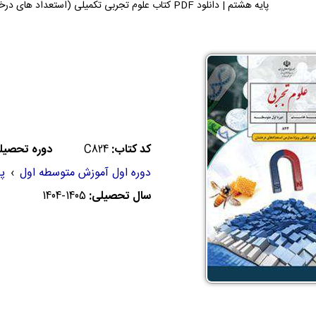
پایه هشتم | دانلود PDF کتاب علوم تجربی تکمیلی (استعداد های درخشان) می توانید دریافت کنید.
کد کتاب:
C824
دوره تحصیل
دوره اول آموزش متوسطه اول
›
پ
سال تحصیلی:
1404-1405