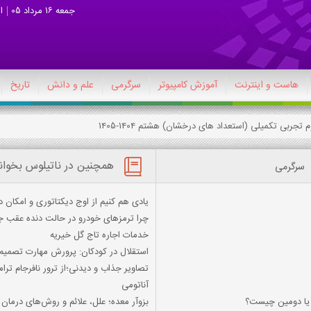
جمعه 16 مرداد 05
ا
هاست و اینترنت
آموزش کامپیوتر
سرگرمی
علم و دانش
تاریخ
همچنین در ناتیلوس بخوان
سرگرمی
یادی هم کنیم از اوج دیکتاتوری و امکان
چرا ترمزهای خودرو در حالت دنده عقب 
خدمات اجاره تاج گل خیریه
استقلال در کودکان: پرورش مهارت تصمیم‌
تصاویر جذاب و دیدنی؛از ترور نافرجام تر
آناتومی
ي يا دومين چيست؟
بزوآر معده؛ علل، علائم و روش‌های درمان