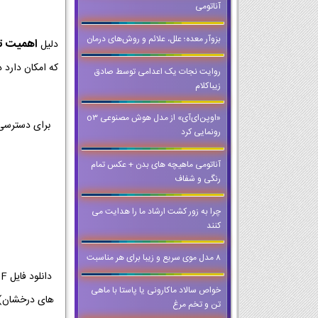
آناتومی
بزوآر معده؛ علل، علائم و روش‌های درمان
اهمیت تمر
دلیل
که امکان دارد د
روایت نجات یک اعدامی توسط صادق
زیباکلام
«اوپن‌ای‌آی» از مدل هوش مصنوعی o3
برای دسترسی 
رونمایی کرد
آناتومی ماهیچه های بدن + عکس تمام
رنگی و شفاف
چرا به زور کشت ارشاد ما را هدایت می
کنند
8 مدل موی سریع و زیبا برای هر مناسبت
خواص سالاد ماکارونی یا پاستا با ماهی
تن و تخم مرغ