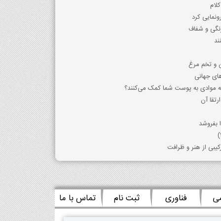
لام
نگی و شفاف
ند
ن و تخم مرغ
دهای جهانی
 چه موادی به پوست شما کمک می‌کنند؟
رتقا آن
ا بفروشد
یبی از هنر و ظرافت
می
فناوری
ثبت نام
تماس با ما