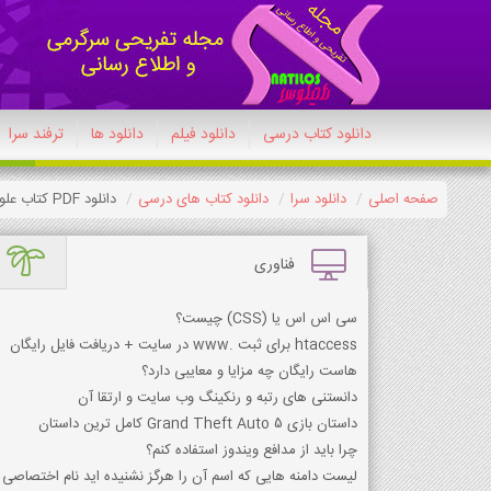
دانلود کتاب درسی
دانلود فیلم
دانلود ها
ترفند سرا
صفحه اصلی
دانلود سرا
دانلود کتاب های درسی
دانلود PDF کتاب علوم تجربی تکمیلی (استعداد های درخشان) هشتم 1404-1405
فناوری
سی اس اس یا (CSS) چیست؟
htaccess برای ثبت .www در سایت + دریافت فایل رایگان
هاست رایگان چه مزایا و معایبی دارد؟
دانستنی های رتبه و رنکینگ وب سایت و ارتقا آن
داستان بازی Grand Theft Auto 5 کامل ترین داستان
چرا باید از مدافع ویندوز استفاده کنم؟
لیست دامنه هایی که اسم آن را هرگز نشنیده اید نام اختصاص