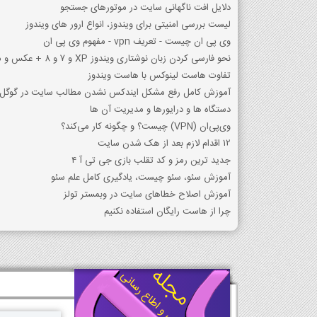
دلایل افت ناگهانی سایت در موتورهای جستجو
لیست بررسی امنیتی برای ویندوز، انواع ارور های ویندوز
وی پی ان چیست - تعریف vpn - مفهوم وی پی ان
نحو فارسی کردن زبان نوشتاری ویندوز XP و 7 و 8 + عکس و متن
تفاوت هاست لینوکس با هاست ویندوز
آموزش کامل رفع مشکل ایندکس نشدن مطالب سایت در گوگل
دستگاه ها و درایورها و مدیریت آن ها
وی‌پی‌ان (VPN) چیست؟ و چگونه کار می‌کند؟
12 اقدام لازم بعد از هک شدن سایت
جدید ترین رمز و کد تقلب بازی جی تی آ 4
آموزش سئو، سئو چیست، یادگیری کامل علم سئو
آموزش اصلاح خطاهای سایت در وبمستر تولز
چرا از هاست رایگان استفاده نکنیم