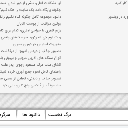
کار کنید
آیا مشکلات فعلی، ناشی از دور شدنِ مسئو
چگونه پایگاه داده یک سایت را هک کنیم؟
د در ویندوز
دانلود مجموعه کامل چگونه گناه نکنیم رائفی
روتین مراقبت از پوست آقایان
رژیم لاغری یا جراحی لاغری؛ کدام برای
ربات کوچکی که رکورد سوسک‌های واقعی
مدیریت استرس در دوران بحران
تصاویر جذاب و دیدنی امروز؛ از درگذشت 
انواع سنگ های آذرین درونی و بیرونی بل
افشای علت مرگ مسعود رجوی ایدز علت
راهنمای کامل نحوه جمع آوری خرده شیشه:
تصاویر جذاب و دیدنی؛ تجلیل از یحیی س
سامسونگ از گلکسی واچ 7 رونمایی کرد
برگ نخست
دانلود ها
سرگر