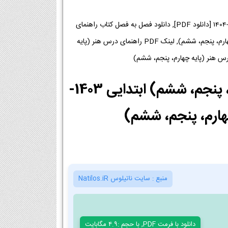
دانلود فایل PDF کتاب راهنمای درس هنر (پایه چهارم، پنجم، ششم) پایه ابتدایی ابتدایی 1403-1404 [دانلود PDF], دانلود فصل به فصل کتاب راهنمای
درس هنر (پایه چهارم، پنجم، ششم) پایه ابتدایی, لینک دانلود کتاب راهنمای درس هنر (پایه چهارم، پنجم، ششم), لینک PDF راهنمای درس هنر (پایه
دانلود PDF کتاب راهنمای درس هنر (پایه چهارم، پنجم، ششم) ابتدایی 1403-
منبع :
سایت ناتیلوس Natilos.iR
دانلود با فرمت PDF, با حجم :4.9 مگابایت