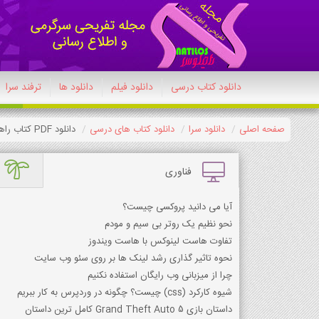
دانلود کتاب درسی
دانلود فیلم
دانلود ها
ترفند سرا
صفحه اصلی
دانلود سرا
دانلود کتاب های درسی
دانلود PDF کتاب راهنمای درس هنر (پایه چهارم، پنجم، ششم) ابتدایی 1403-1404
فناوری
آیا می دانید پروکسی چیست؟
نحو نظیم یک روتر بی سیم و مودم
تفاوت هاست لینوکس با هاست ویندوز
نحوه تاثیر گذاری رشد لینک ها بر روی سئو وب سایت
چرا از میزبانی وب رایگان استفاده نکنیم
شیوه کارکرد (css) چیست؟ چگونه در وردپرس به کار ببریم
داستان بازی Grand Theft Auto 5 کامل ترین داستان