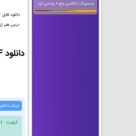
سامسونگ از گلکسی واچ 7 رونمایی کرد
لینک دانلو
کیفیت : Document ، فرمت : PDF ، حجم فایل : 4.9 مگابایت