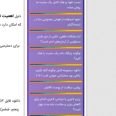
تست نفوذ و هک کامل یک سایت به
روش ساده
اهمیت تمر
دلیل
نحوه استفاده از هوش مصنوعی متا در
که امکان دارد د
اینستاگرام
آیا مشکلات فعلی، ناشی از دور شدنِ
مسئولین از آرمان‌های امام است؟
برای دسترسی 
چگونه پایگاه داده یک سایت را هک
کنیم؟
دانلود مجموعه کامل چگونه گناه نکنیم
رائفی پور سخنرانی صوتی شب 1 تا 6
روتین مراقبت از پوست آقایان
رژیم لاغری یا جراحی لاغری؛ کدام برای
کاهش وزن و سلامت بلندمدت بهتر
است؟