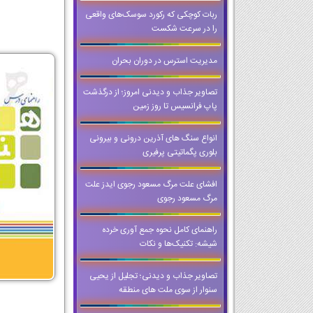
ربات کوچکی که رکورد سوسک‌های واقعی
را در سرعت شکست
مدیریت استرس در دوران بحران
تصاویر جذاب و دیدنی امروز؛ از درگذشت
پاپ فرانسیس تا روز زمین
انواع سنگ های آذرین درونی و بیرونی
بلوری پگماتیتی پرفیری
افشای علت مرگ مسعود رجوی ایدز علت
مرگ مسعود رجوی
راهنمای کامل نحوه جمع آوری خرده
شیشه: تکنیک‌ها و نکات
تصاویر جذاب و دیدنی؛ تجلیل از یحیی
سنوار از سوی ملت های منطقه