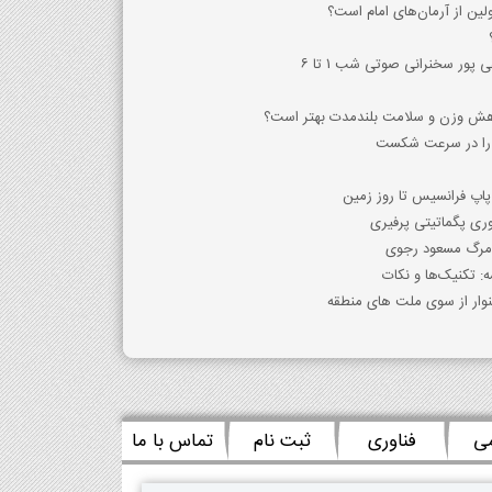
لین از آرمان‌های امام است؟
 پور سخنرانی صوتی شب 1 تا 6
 کاهش وزن و سلامت بلندمدت بهتر است؟
 را در سرعت شکست
پاپ فرانسیس تا روز زمین
وری پگماتیتی پرفیری
 مرگ مسعود رجوی
 تکنیک‌ها و نکات
نوار از سوی ملت های منطقه
می
فناوری
ثبت نام
تماس با ما