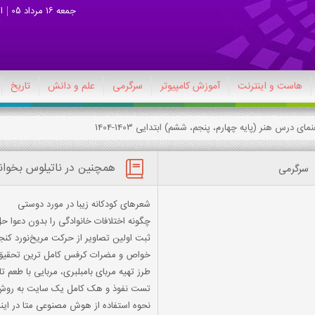
جمعه 16 مرداد 05
ا
هاست و اینترنت
آموزش کامپیوتر
سرگرمی
علم و دانش
تاریخ
همچنین در ناتیلوس بخوان
سرگرمی
شعرهای کودکانه زیبا در مورد دوستی
چگونه اختلافات خانوادگی را بدون دعوا ح
ثبت اولین تصاویر از حرکت مریخ‌نورد کن
خواص و مضرات کرفس کامل ترین تحقیق
طرز تهیه مربای بامبلبری، مربایی با طعم ت
تست نفوذ و هک کامل یک سایت به روش
نحوه استفاده از هوش مصنوعی متا در اینس