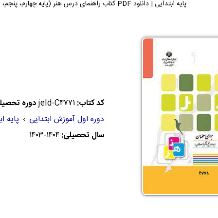
پایه ابتدایی | دانلود PDF کتاب راهنمای درس هنر (پایه چهارم، پنجم، ششم) می توانید دریافت کنید.
کد کتاب:
jeld-C4771
دوره تحصیلی
دوره اول آموزش ابتدایی
›
پایه اب
سال تحصیلی:
1403-1404