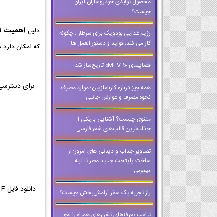
محصول تولیدی خودروسازان ایران
چیست؟
اهمیت تمر
دلیل
رژیم غذایی بودویگ برای سرطان؛ چگونه
کار می کند، فواید و دستور العمل ها
که امکان دارد د
فضاپیمای «MEV-1» تاریخ‌ساز شد
برای دسترسی 
همه چیز درباره کاربامازپین؛ موارد مصرف،
نحوه مصرف و عوارض جانبی
مثنوی چیست؟ آشنایی با یکی از
جذاب‌ترین قالب‌های شعر فارسی
تصاویر جذاب و دیدنی های امروز؛ از
ساخت پایتخت جدید مصر تا آبله
میمونی
راز تجربه یک سفر آرامش‌بخش چیست؟
ترامپ تعرفه‌های تلفن‌های همراه را لغو