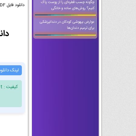
چگونه چسب قطره‌ای را از پوست پاک
کنیم؟ روش‌های ساده و خانگی
عوارض بیهوشی کودکان در دندانپزشکی
برای ترمیم دندان‌ها
دانلود PDF کتاب کار و فناور
لینک دانلو
کیفیت : Document ، فرمت : PDF ، حجم فایل : 16.49 مگابایت