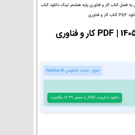
 فناوری پایه هشتم متوسطه اول 1404-1405 [دانلود PDF], دانلود فصل به فصل کتاب کار و فناوری پایه هشتم, لینک دانلود کتاب
منبع :
سایت ناتیلوس Natilos.iR
دانلود با فرمت PDF, با حجم :16.49 مگابایت