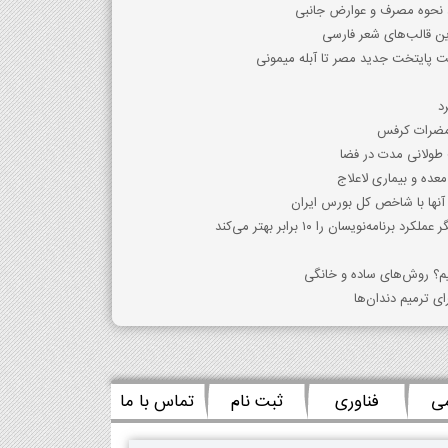
ف، نحوه مصرف و عوارض جانبی
ین قالب‌های شعر فارسی
ت پایتخت جدید مصر تا آبله میمونی
د
 مضرات کرفس
 طولانی مدت در فضا
عده و بیماری لاعلاج
‌نویسان را ۱۰ برابر بهتر می‌کند
م؟ روش‌های ساده و خانگی
ی ترمیم دندان‌ها
می
فناوری
ثبت نام
تماس با ما