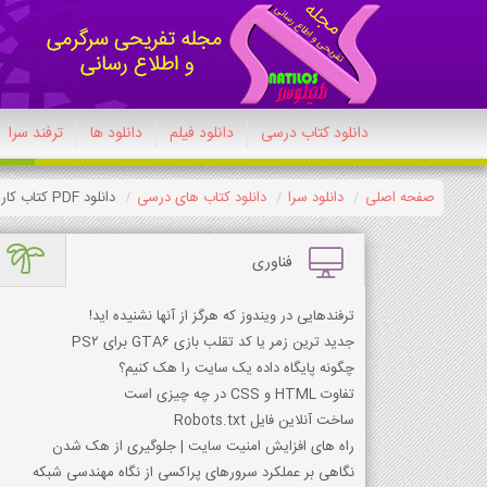
دانلود کتاب درسی
دانلود فیلم
دانلود ها
ترفند سرا
صفحه اصلی
دانلود سرا
دانلود کتاب های درسی
دانلود PDF کتاب کار و فناوری هشتم 1404-1405
فناوری
ترفندهایی در ویندوز که هرگز از آنها نشنیده اید!
جدید ترین زمر یا کد تقلب بازی GTA6 برای PS2
چگونه پایگاه داده یک سایت را هک کنیم؟
تفاوت HTML و CSS در چه چیزی است
ساخت آنلاین فایل Robots.txt
راه های افزایش امنیت سایت | جلوگیری از هک شدن
نگاهی بر عملکرد سرورهای پراکسی از نگاه مهندسی شبکه