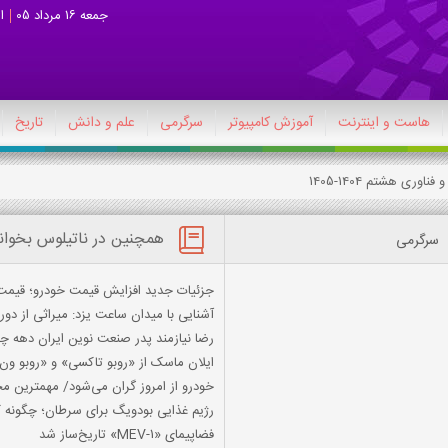
جمعه 16 مرداد 05
ا
هاست و اینترنت
آموزش کامپیوتر
سرگرمی
علم و دانش
تاریخ
همچنین در ناتیلوس بخوان
سرگرمی
جزئیات جدید افزایش قیمت خودرو؛ قیمت 
آشنایی با میدان ساعت یزد: میراثی از دو
رضا نیازمند پدر صنعت نوین ایران دهه چه
ایلان ماسک از «روبو تاکسی» و «روبو ون»
خودرو از امروز گران می‌شود/ مهمترین 
رژیم غذایی بودویگ برای سرطان؛ چگونه کا
فضاپیمای «MEV-1» تاریخ‌ساز شد