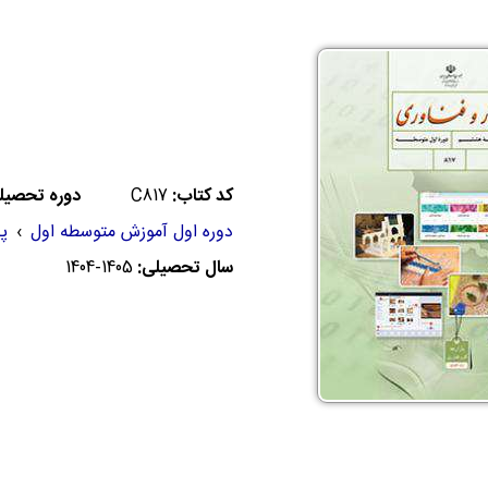
کد کتاب:
C817
دوره تحصیل
دوره اول آموزش متوسطه اول
›
پ
سال تحصیلی:
1404-1405