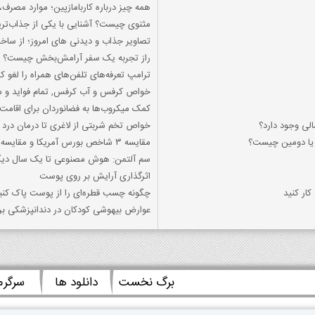
همه چیز درباره کاربامازپین؛ موارد مصر
مثنوی چیست؟ آشنایی با یکی از جذاب‌تر
تصاویر جذاب و دیدنی های امروز؛ از ساخ
راز تجربه یک سفر آرامش‌بخش چیست؟
ترامپ تعرفه‌های تلفن‌های همراه را لغو کر
خواص کرفس و آب کرفس, تمام فواید و
کمک میکروب‌ها به فضانوردان برای اقامت
الی وجود دارد؟
خواص تخم شربتی از لاغری تا درمان درد م
ي يا دومين چيست؟
مقایسه ۳ شاخص بورس آمریکا و مقایسه آنها با شاخص کل بورس ایران
سم آلتمن: هوش مصنوعی تا یک سال دیگر عملکرد برنامه
اثرگذاری آرایش بر روی پوست
کار کنید
چگونه چسب قطره‌ای را از پوست پاک کنی
عوارض بیهوشی کودکان در دندانپزشکی برا
برگ نخست
دانلود ها
سرگر