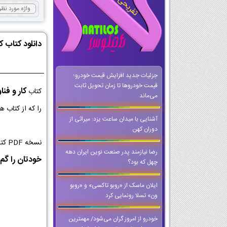
دانلود کتاب ک
جزئیات جدید افزایش قیمت خودرو؛
قیمت خودروها تا زمان تحویل ثابت
کار و فنا
کتاب
می‌ماند
را که از کتاب 
آشنایی با میدان ساعت یزد: میراثی از
دوران کهن
نسخه PDF کتاب کار و فناوری کلاس هشتم از با کیفیت ترین نسخه ها برای اجرا در کلاس و تخته های هوشمند است که می توانید حتی وقتی که
رضا نیازمند پدر صنعت نوین ایران دهه
خودتان را گم 
چهل که بود؟
ایلان ماسک از «روبو تاکسی» و «روبو
ون» تسلا رونمایی کرد
خودرو از امروز گران می‌شود/ مهمترین