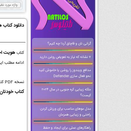
دانلود کتاب 
گرانی نان و قاچاق آرد! چه کنیم؟
هویت اج
کتاب
7 نشانه که نیاز به تعویض روغن دارید
ادامه مطلب این
مدافع ویندوز را روشن یا خاموش کنید
نحو فعال سازی Defender
نسخه PDF کتاب هویت اجتماعی کلاس دوازدهم از با کیفیت ترین نسخه ها برای اجرا در کلاس و تخته های هوشمند است که می توانید حتی وقتی که
ملکه زیبایی کره جنوبی در سال 2024
کتاب خودتان ر
کیست؟
مدل موهای مناسب برای ورزش کردن:
راحتی و زیبایی همزمان
راهکارهای عملی برای ایجاد و حفظ