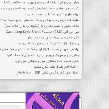
چطور می توانم از رایانه ام در برابر ویروس ها محافظت کنم؟
اگر رمز عبور ویندوز خود را فراموش کردید، چه اتفاقی رخ می ده
بهینه سازی متن و محتوا در صفحات سایت
سایت استاتیک و داینامیک چیست ، دانستنی های سایت استات
حذف، تغییر یا تعمیر یک برنامه (چگونه برنامه را حذف کنیم)
سی اس اس (CSS) چیست؟ Cascading Style Sheet
تاثیر هاست در بهینه سازی سایت در سئو
File History تنظیم یک درایو برای سابقه پرونده
پراکسی سرور چیست و انواع آن چگونه است ؟ و چگونه فعال کن
چطور می توانم یک ویروس را پیدا کنم و آن را حذف کنم؟
نکاتی درباره ایجاد رمزهای عبور و رمزهای عبور قوی
12 اقدام لازم بعد از هک شدن سایت
اتصال های شماره گیری تلفنی ISP از ابتدا تا پایان