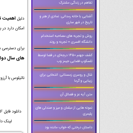
تفاهم در زندگی مشترک
آشنایی با خانه رمدانی: نمادی از هنر و
اهمیت تمر
دلیل
تاریخ در شهر ساری
امکان دارد در ب
روش و تجربه های مصاحبه استخدام
دانشگاه افسری + تجربه و روند
برای دسترسی ب
کشف جهنم ۱۴۵۰ درجه‌ای در فضا توسط
های سال دوا
تلسکوپ فضایی جیمز وب
شال و روسری زمستانی: انتخابی برای
ناتیلوس با آرز
زیبایی و گرما
متن آیه عز و فضائل آن
نمونه هایی از مبلمان و میز و صندلی های
پلیمری
لینک دانلود کتاب هویت 
داستان درختی که خواب مانده بود