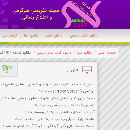
دانلود کتاب درسی
دانلود فیلم
دانلود ها
ترفند سرا
صفحه اصلی
دانلود سرا
دانلود کتاب های درسی
دانلود نسخه PDF کتاب هویت اجتماعی دوازدهم تجربی 1404-1405
فناوری
لمس کنید جابجا شوید، ضربه بزنید و کارهای بیشتر.راهنمای لمسی
پراکسي ( Proxy Server ) چيست؟
جدید ترین کد رمز های کانتر استریک تمام رمز های تقلب کانتر
تنظیم یک شبکه و وصل شدن به اینترنت
آموزش اصلاح خطاهای سایت در وبمستر تولز
هاست رایگان برای چه وب سایت هایی مناسب است
تفاوت علامت های G و E و H و +H و LTE در اینترنت همراه