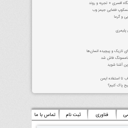
اه افسری + تجربه و روند
ی و گرما
 پلیمری
ای تاریک و پیچیده انسان‌ها
اپن آشنا شوید
اب تا استفاده ایمن
ح پاک کنیم؟
می
فناوری
ثبت نام
تماس با ما