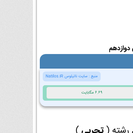
دوازدهم
منبع :
سایت ناتیلوس Natilos.iR
6.69 مگابایت
 رشته (
تجربی
)