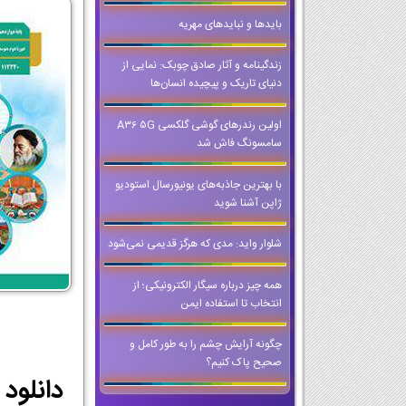
بایدها و نبایدهای مهریه
زندگینامه و آثار صادق چوبک: نمایی از
دنیای تاریک و پیچیده انسان‌ها
اولین رندرهای گوشی گلکسی A36 5G
سامسونگ فاش شد
با بهترین جاذبه‌های یونیورسال استودیو
ژاپن آشنا شوید
شلوار واید: مدی که هرگز قدیمی نمی‌شود
همه چیز درباره سیگار الکترونیکی؛ از
انتخاب تا استفاده ایمن
چگونه آرایش چشم را به طور کامل و
صحیح پاک کنیم؟