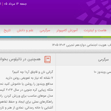
جمعه 16 مرداد 05
ا
هاست و اینترنت
آموزش کامپیوتر
سرگرمی
علم و دانش
تاریخ
همچنین در ناتیلوس بخوان
سرگرمی
 ویندوز 10
گرانی نان و قاچاق آرد! چه کنیم؟
7 نشانه که نیاز به تعویض روغن دارید
مدافع ویندوز را روشن یا خاموش کنید نحو فعال
ملکه زیبایی کره جنوبی در سال 2024 کیست؟
مدل موهای مناسب برای ورزش کردن: راح
راهکارهای عملی برای ایجاد و حفظ تفاهم
آشنایی با خانه رمدانی: نمادی از هنر و تا