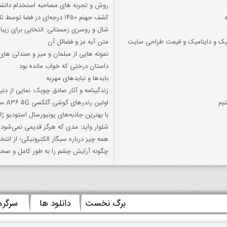
روش و تجربه های مصاحبه استخدام دانشگ
کشف جهنم ۱۴۵۰ درجه‌ای در فضا توسط تلسکوپ فضایی جیمز وب
شال و روسری زمستانی: انتخابی برای زیبای
یک و داینامیک و قیمت طراحی سایت
متن آیه عز و فضائل آن
نمونه هایی از مبلمان و میز و صندلی های
داستان درختی که خواب مانده بود
بایدها و نبایدهای مهریه
زندگینامه و آثار صادق چوبک: نمایی از دنی
یم
اولین رندرهای گوشی گلکسی A36 5G سامسونگ فاش شد
با بهترین جاذبه‌های یونیورسال استودیو ژ
شلوار واید: مدی که هرگز قدیمی نمی‌شود
همه چیز درباره سیگار الکترونیکی؛ از انتخ
چگونه آرایش چشم را به طور کامل و صحی
برگ نخست
دانلود ها
سرگر