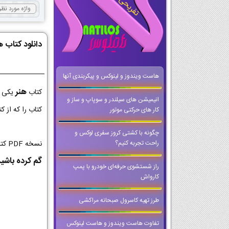
دانلود کتاب 
هاست ویندوز و لینوکس و پیکربندی آنها
هنر
کتاب
یکی ا
انیمیشن های سیلندر و سوپاپ و ساز و
کتاب را که از 
کار های حرکتی موتور
چگونه با کشتی کروز سفری لوکس و
نسخه PDF کتاب هنر کلاس دهم از با کیفیت ترین نسخه ها برای اجرا در کلاس و تخته های هوشمند است که می توانید حتی وقتی که
راحت تجربه کنیم؟
گم کرده باشی
راز شستشوی حرفه‌ای خودرو با پمپ
کارواش
طرز تهیه کاسرول صبحانه مراکشی
تفاوت هاست ویندوز و هاست لینوکس