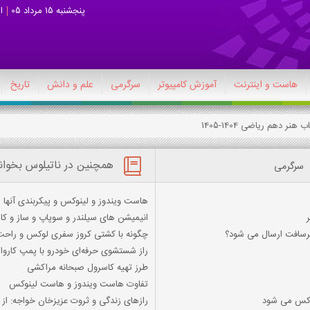
پنجشنبه 15 مرداد 05
ا
هاست و اینترنت
آموزش کامپیوتر
سرگرمی
علم و دانش
تاریخ
همچنین در ناتیلوس بخوان
سرگرمی
هاست ویندوز و لینوکس و پیکربندی آنها
انیمیشن های سیلندر و سوپاپ و ساز و کا
کرسافت ارسال می شود؟
چگونه با کشتی کروز سفری لوکس و راحت 
راز شستشوی حرفه‌ای خودرو با پمپ کارو
طرز تهیه کاسرول صبحانه مراکشی
تفاوت هاست ویندوز و هاست لینوکس
ندکس می شود
رازهای زندگی و ثروت عزیزخان خواجه: از