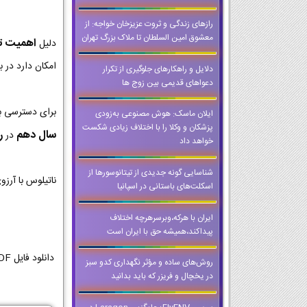
رازهای زندگی و ثروت عزیزخان خواجه: از
معشوق امین السلطان تا ملاک بزرگ تهران
اهمیت تمر
دلیل
امکان دارد در ب
دلایل و راهکارهای جلوگیری از تکرار
دعواهای قدیمی بین زوج ها
برای دسترسی ب
ایلان ماسک: هوش مصنوعی به‌زودی
پزشکان و وکلا را با اختلاف زیادی شکست
سال دهم
ر
در
خواهد داد
شناسایی گونه جدیدی از تیتانوسورها از
ناتیلوس با آرز
اسکلت‌های باستانی در اسپانیا
ایران با هرکه،وبرسرهرچه اختلاف
پیداکند،همیشه حق با ایران است
روش‌های ساده و مؤثر نگهداری کدو سبز
در یخچال و فریزر که باید بدانید