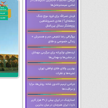
بررسی FlyENV؛ جایگزین Laragon در
تمامی سیستم‌عامل‌ها
فرمان نصرالله برای فرود موج جنگ
منطقه‌ای؟ | هادی خسروشاهین
پژوهشگر مسائل بین‌الملل
بیوگرافی رضا شفیعی جم و همسرش +
زندگی خصوصی و طلاق
ایده‌های نوآورانه برای سرگرمی مهمانان
در جشن‌ها و مهمانی‌ها
بهترین وکلای طلاق توافقی تهران:
تجربه‌ها و نظرات
جراحی ترمیم تاندون شانه؛ روش‌ها، مزایا
و مراقبت‌ها
استارلینک در ایران بیش از ۳۰ هزار کاربر
دارد/ ایران هم‌چنان در میان بدترین