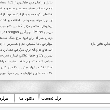
دلایل و راهکارهای جلوگیری از تکرار دعو
ایلان ماسک: هوش مصنوعی به‌زودی پزشکا
شناسایی گونه جدیدی از تیتانوسورها از اس
ایران با هرکه،وبرسرهرچه اختلاف پیداکند
روش‌های ساده و مؤثر نگهداری کدو سبز در 
بررسی FlyENV؛ جایگزین Laragon در تمامی سیستم‌عامل‌ها
فرمان نصرالله برای فرود موج جنگ منطقه
گی هایی دارد
بیوگرافی رضا شفیعی جم و همسرش + ز
ایده‌های نوآورانه برای سرگرمی مهمانان د
بهترین وکلای طلاق توافقی تهران: تجربه‌ه
جراحی ترمیم تاندون شانه؛ روش‌ها، مزایا 
استارلینک در ایران بیش از ۳۰ هزار کاربر دارد/ ایران هم‌چنان در میان بدترین کیفیت‌های
27 منابع غذایی افزایش سریع هموگلوبین خون منابع هموگلوبین چیست؟
برگ نخست
دانلود ها
سرگر