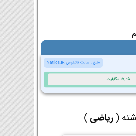
م
منبع :
سایت ناتیلوس Natilos.iR
15.45 مگابایت
شته (
ریاضی
)