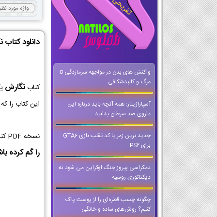
دانلود کتاب 
واکنش های بدن در مواجهه سرمازدگی تا
مرگ و کالبدشکافی
نگارش
کتاب
یک
این کتاب را که
آسپاراژیناز؛ همه آنچه باید درباره این
داروی ضد سرطان بدانید
نسخه PDF کتاب نگارش کلاس دهم از با کیفیت ترین نسخه ها برای اجرا در کلاس و تخته های هوشمند است که می توانید حتی وقتی که
جدید ترین زمر یا کد تقلب بازی GTA6
برای PS2
را گم کرده با
دمکراسی پیروز جنگ اوکراین می شود نه
دیکتاتوری روسیه
چگونه چسب قطره‌ای را از پوست پاک
کنیم؟ روش‌های ساده و خانگی