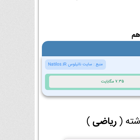
هم
منبع :
سایت ناتیلوس Natilos.iR
7.35 مگابایت
شته (
ریاضی
)