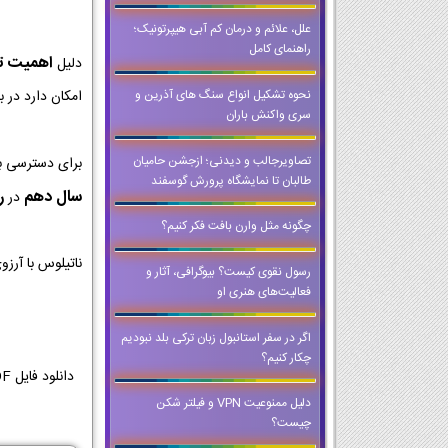
علل، علائم و درمان کم آبی هیپرتونیک؛
راهنمای کامل
اهمیت تمر
دلیل
نحوه تشکیل انواع سنگ های آذرین و
امکان دارد در ب
سری واکنش باران
تصاویرجالب و دیدنی؛ ازجشن حامیان
برای دسترسی ب
طالبان تا نمایشگاه پرورش گوسفند
سال دهم
ر
در
چگونه مثل وارن بافت فکر کنیم؟
ناتیلوس با آرز
رسول نقوی کیست؟ بیوگرافی، آثار و
فعالیت‌های هنری او
اگر در سفر استانبول زبان ترکی بلد نبودیم
چکار کنیم؟
دلیل ممنوعیت VPN و فیلتر شكن
چیست؟