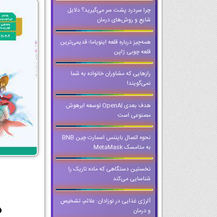
چرا سردرد پشت سر می‌گیرید؟ دلایل
شایع و روش‌های درمان
همه‌چیز درباره قلعه اینویاما؛ قدیمی‌ترین
قلعه چوبی ژاپن
رازهایی که مشاوران خانواده به شما
نمی‌گویند!
هدف بعدی OpenAI توسعه ابرهوش
مصنوعی است
نحوه اتصال بایننس اسمارت چین BNB
به متامسک MetaMask
نخستین دستگاهی که ماده تاریک را
شناسایی می‌کند
آلرژی غذایی در نوزادان: علائم، تشخیص
دان
و درمان