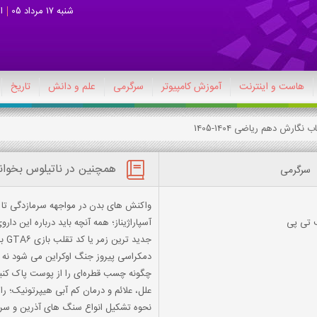
شنبه 17 مرداد 05
ا
هاست و اینترنت
آموزش کامپیوتر
سرگرمی
علم و دانش
تاریخ
همچنین در ناتیلوس بخوان
سرگرمی
واکنش های بدن در مواجهه سرمازدگی تا 
ف تی پی
آسپاراژیناز؛ همه آنچه باید درباره این دا
جدید ترین زمر یا کد تقلب بازی GTA6 برای PS2
دمکراسی پیروز جنگ اوکراین می شود نه 
چگونه چسب قطره‌ای را از پوست پاک کنی
علل، علائم و درمان کم آبی هیپرتونیک؛ را
نحوه تشکیل انواع سنگ های آذرین و سر