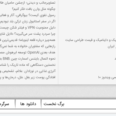
تصاویرجالب و دیدنی؛ ازجشن حامیان طالب
چگونه مثل وارن بافت فکر کنیم؟
رسول نقوی کیست؟ بیوگرافی، آثار و فعالی
اگر در سفر استانبول زبان ترکی بلد نبودیم
دلیل ممنوعیت VPN و فیلتر شكن چیست؟
چرا سردرد پشت سر می‌گیرید؟ دلایل شای
یک و داینامیک و قیمت طراحی سایت
همه‌چیز درباره قلعه اینویاما؛ قدیمی‌ترین 
ایران
رازهایی که مشاوران خانواده به شما نمی‌گو
هدف بعدی OpenAI توسعه ابرهوش مصنوعی است
نحوه اتصال بایننس اسمارت چین BNB به متامسک MetaMask
نخستین دستگاهی که ماده تاریک را شناس
آلرژی غذایی در نوزادان: علائم، تشخیص و
 ویندوز 10
افتادگی پوست زیر بغل: علل، درمان‌ها و 
برگ نخست
دانلود ها
سرگر