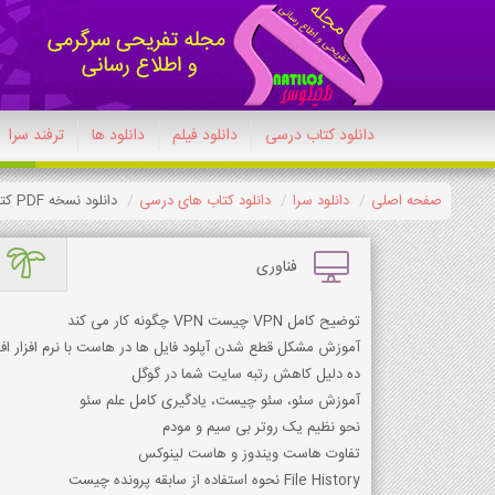
دانلود کتاب درسی
دانلود فیلم
دانلود ها
ترفند سرا
صفحه اصلی
دانلود سرا
دانلود کتاب های درسی
دانلود نسخه PDF کتاب نگارش دهم ریاضی 1404-1405
فناوری
توضیح کامل VPN چیست VPN چگونه کار می کند
آموزش مشکل قطع شدن آپلود فایل ها در هاست با نرم افزار ا
ده دلیل کاهش رتبه سایت شما در گوگل
آموزش سئو، سئو چیست، یادگیری کامل علم سئو
نحو نظیم یک روتر بی سیم و مودم
تفاوت هاست ویندوز و هاست لینوکس
File History نحوه استفاده از سابقه پرونده چیست