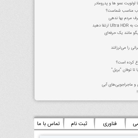
ا اولويت عمو ها و پدرومادر
تخاب مناسب شماست؟
رف مردم بها ندهی
و مانند یک حرفه‌ای
نی را می‌لرزانند
وع کرده است؟
 تا توفان "بریل"
 و ماجراجویی‌های آبی
می
فناوری
ثبت نام
تماس با ما