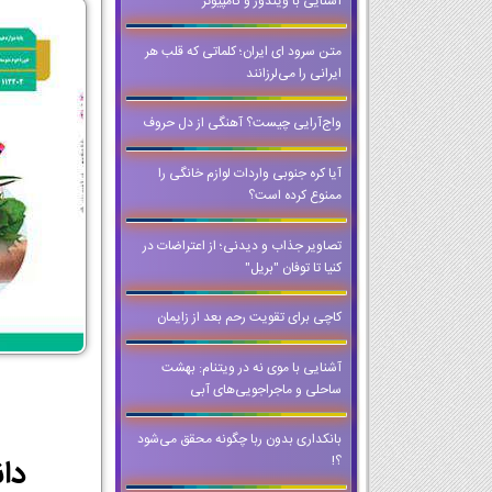
آشنایی با ویندوز و کامپیوتر
متن سرود ای ایران؛ کلماتی که قلب هر
ایرانی را می‌لرزانند
واج‌آرایی چیست؟ آهنگی از دل حروف
آیا کره جنوبی واردات لوازم خانگی را
ممنوع کرده است؟
تصاویر جذاب و دیدنی؛ از اعتراضات در
کنیا تا توفان "بریل"
کاچی برای تقویت رحم بعد از زایمان
آشنایی با موی نه در ویتنام: بهشت
ساحلی و ماجراجویی‌های آبی
بانکداری بدون ربا چگونه محقق می‌شود
دانلود PDF کتاب نگا
؟!