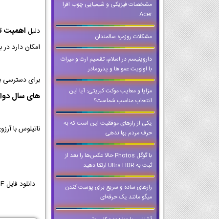
مشخصات فیزیکی و شیمیایی چوب افرا
Acer
اهمیت تمر
دلیل
مشکلات روزمره سالمندان
امکان دارد در ب
داروینیسم در اسلام، تقسیم ارث و میراث
با اولويت عمو ها و پدرومادر
برای دسترسی ب
مزایا و معایب موکت کبریتی: آیا این
های سال دوا
انتخاب مناسب شماست؟
یکی از رازهای موفقیت این است که به
ناتیلوس با آرز
حرف مردم بها ندهی
با گوگل Photos حالا عکس‌ها را بعد از
ثبت به Ultra HDR ارتقا دهید
رازهای ساده و سریع برای پوست کندن
میگو مانند یک حرفه‌ای