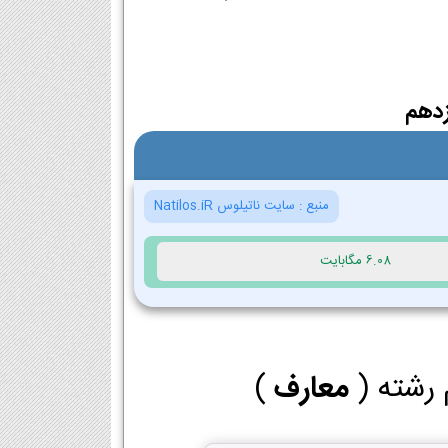
زدهم
منبع :
سایت ناتیلوس Natilos.iR
6.08 مگابایت
 رشته (
معارف
)