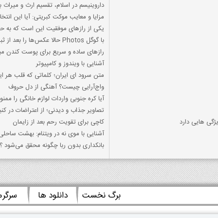
داروینیسم در اسلام، تقسیم ارث و میراث ب
مزایا و معایب موکت کبریتی: آیا این ان
یکی از رازهای موفقیت این است که به ح
با گوگل Photos حالا عکس‌ها را بعد از ثبت به Ultra HDR ارتقا دهید
رازهای ساده و سریع برای پوست کندن میگ
آشنایی با ویندوز و کامپیوتر
متن سرود ای ایران؛ کلماتی که قلب هر ایرا
واج‌آرایی چیست؟ آهنگی از دل حروف
آیا کره جنوبی واردات لوازم خانگی را ممن
تصاویر جذاب و دیدنی؛ از اعتراضات در کنیا
گی هایی دارد
کاچی برای تقویت رحم بعد از زایمان
آشنایی با موی نه در ویتنام: بهشت ساحلی
بانکداری بدون ربا چگونه محقق می‌شود ؟!
برگ نخست
دانلود ها
سرگر