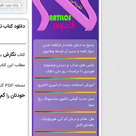
دانلود کتاب 
پاسخ به ادعای شاخدار شکافته شدن
دیوار کعبه و ترمیم آن توسط وهابیون
نگارش
کتاب
یک
مطلب این کتاب 
عکس های جذاب و دیدنی؛جشنواره
هورنبیل تا مراسمات روز ملی دلقک
نسخه PDF کتاب نگارش کلاس دوازدهم از با کیفیت ترین نسخه ها برای اجرا در کلاس و تخته های هوشمند است که می توانید حتی وقتی که
آموزش استفاده درست از اسپری تاخیری
خودتان را گم 
نسل جدید گوشی‌ تاشوی سامسونگ رخ
نمود
علل، علائم و درمان کم آبی هیپرتونیک؛
راهنمای کامل