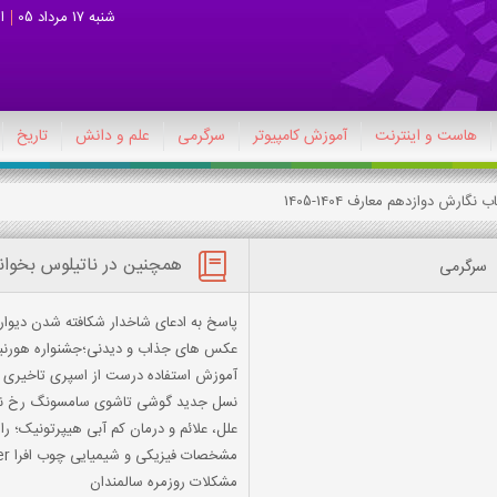
شنبه 17 مرداد 05
ا
هاست و اینترنت
آموزش کامپیوتر
سرگرمی
علم و دانش
تاریخ
همچنین در ناتیلوس بخوان
سرگرمی
پاسخ به ادعای شاخدار شکافته شدن دیوار
عکس های جذاب و دیدنی؛جشنواره هورنبی
آموزش استفاده درست از اسپری تاخیری
نسل جدید گوشی‌ تاشوی سامسونگ رخ ن
علل، علائم و درمان کم آبی هیپرتونیک؛ را
مشخصات فیزیکی و شیمیایی چوب افرا Acer
مشکلات روزمره سالمندان