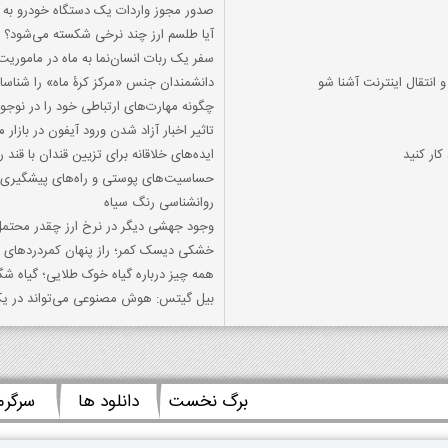
صدور مجوز واردات یک دستگاه خودرو به جانبازا
آیا طلسم ارز چند نرخی شکسته می‌شود؟
سفر یک ربات انسان‌نما به ماه در ماموریت «چا
و انتقال اینترنت آشنا شو
دانشمندان جنس «مرکز کرۀ ماه» را شناسا
چگونه مهارت‌های ارتباطی خود را در نوجو
تاثیر اخبار آزاد شدن ورود آیفون در بازار مو
کار کنید
ایده‌های خلاقانه برای تزیین قندان با قند 
حساسیت‌های پوستی و راه‌های پیشگیری ا
روانشناسی رنگ سیاه
وجود جهشی دیگر در نرخ ارز چقدر محتم
خشکی دیسک کمر؛ راز پنهان کمردردهای 
همه چیز درباره گیاه خوک طلایی؛ گیاه شگ
بیل گیتس: هوش مصنوعی می‌تواند در یک دهه آینده هفته
برگ نخست
دانلود ها
سرگر