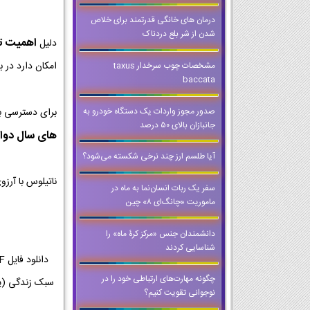
درمان های خانگی قدرتمند برای خلاص
شدن از شر بلع دردناک
اهمیت تمر
دلیل
امکان دارد در ب
مشخصات چوب سرخدار taxus
baccata
صدور مجوز واردات یک دستگاه خودرو به
برای دسترسی ب
جانبازان بالای ۵۰ درصد
های سال دوا
آیا طلسم ارز چند نرخی شکسته می‌شود؟
ناتیلوس با آرز
سفر یک ربات انسان‌نما به ماه در
ماموریت «چانگ‌ای ۸» چین
دانشمندان جنس «مرکز کرۀ ماه» را
شناسایی کردند
چگونه مهارت‌های ارتباطی خود را در
نوجوانی تقویت کنیم؟