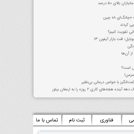
ن بالای ۵۰ درصد
نگ‌ای ۸» چین
یی کردند
انی تقویت کنیم؟
بایل؛ افت بازار آیفون ۱۳
رنگی
ز آن‌ها
ل است؟
مزمن!
فت‌انگیز با خواص درمانی بی‌نظیر
‌های کاری ۲ روزه را به ارمغان بیاور
می
فناوری
ثبت نام
تماس با ما