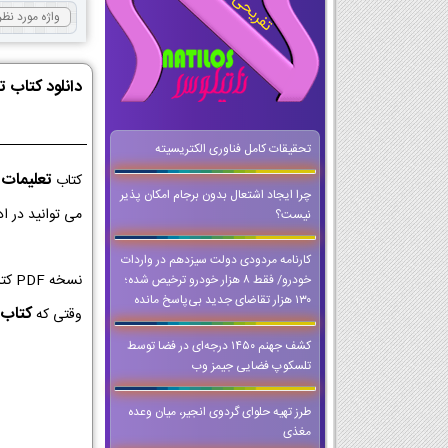
دانلود کتاب ت
تحقیقات کامل فناوری الکتریسیته
تعلیمات 
کتاب
چرا ایجاد اشتعال بدون برجام امکان پذیر
می توانید در ا
نیست؟
کارنامه مردودی دولت سیزدهم در واردات
نسخ
خودرو/ فقط ۸ هزار خودرو ترخیص شده؛
۱۳۰ هزار تقاضای جدید بی‌پاسخ مانده
کتاب 
وقتی که
کشف جهنم ۱۴۵۰ درجه‌ای در فضا توسط
تلسکوپ فضایی جیمز وب
طرز تهیه حلوای گردوی انجیر، میان وعده
مغذی