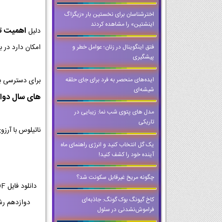
اخترشناسان برای نخستین بار «زیگزاگ
اینشتین» را مشاهده کردند
اهمیت تمر
دلیل
امکان دارد در ب
فتق اینگوینال در زنان؛ عوامل خطر و
پیشگیری
ایده‌های منحصر به فرد برای جای حلقه
برای دسترسی ب
شیشه‌ای
های سال دوا
مدل های پتوی شب نما: زیبایی در
تاریکی
ناتیلوس با آرز
یک گل انتخاب کنید و انرژی راهنمای ماه
آینده خود را کشف کنید!
چگونه مریخ غیرقابل سکونت شد؟
کاخ گیونگ بوک گونگ: جاذبه‌ای
فراموش‌نشدنی در سئول