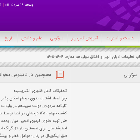
جمعه 16 مرداد 05
ا
هاست و اینترنت
آموزش کامپیوتر
سرگرمی
علم و دانش
تاریخ
همچنین در ناتیلوس بخوان
سرگرمی
تحقیقات کامل فناوری الکتریسیته
چرا ایجاد اشتعال بدون برجام امکان پذیر
کارنامه مردودی دولت سیزدهم در واردات خودرو/ فقط ۸ هزار خودرو ترخی
کشف جهنم ۱۴۵۰ درجه‌ای در فضا توسط تلسکوپ فضایی جیمز وب
طرز تهیه حلوای گردوی انجیر، میان وعده
اخترشناسان برای نخستین بار «زیگزاگ ای
فتق اینگوینال در زنان؛ عوامل خطر و پیش