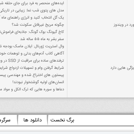
ایده‌های منحصر به فرد برای جای حلقه شی
مدل های پتوی شب نما: زیبایی در تاریکی
یک گل انتخاب کنید و انرژی راهنمای ماه آ
د در ویندوز
چگونه مریخ غیرقابل سکونت شد؟
کاخ گیونگ بوک گونگ: جاذبه‌ای فراموش‌
سفر بشر به ماه ۵۵ ساله شد
وال استریت ژورنال: ایلان ماسک بودجه ن
آگاهی کاذب آدم‌های بدلی و توهمات خود 
ترفندهای ساده برای مراقبت از SSD در ویندوز
گی هایی دارد
شرایط گرفتن وام و تسهيلات ازدواج شرایط
پیستون های اختراع شده و مهندسی پیست
انسان‌های اولیه گوشتخوار نبودند!
دعاها و سوره هایی که ترک الکل و مواد م
برگ نخست
دانلود ها
سرگر