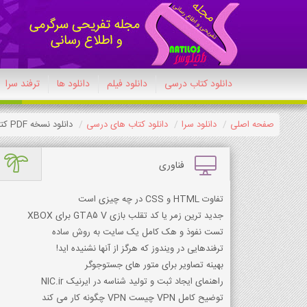
دانلود کتاب درسی
دانلود فیلم
دانلود ها
ترفند سرا
صفحه اصلی
دانلود سرا
دانلود کتاب های درسی
دانلود نسخه PDF کتاب تعلیمات ادیان الهی و اخلاق دوازدهم معارف 1404-1405
فناوری
تفاوت HTML و CSS در چه چیزی است
جدید ترین زمر یا کد تقلب بازی GTA5 V برای XBOX
تست نفوذ و هک کامل یک سایت به روش ساده
ترفندهایی در ویندوز که هرگز از آنها نشنیده اید!
بهینه تصاویر برای متور های جستوجوگر
راهنمای ایجاد ثبت و تولید شناسه در ایرنیک NIC.ir
توضیح کامل VPN چیست VPN چگونه کار می کند