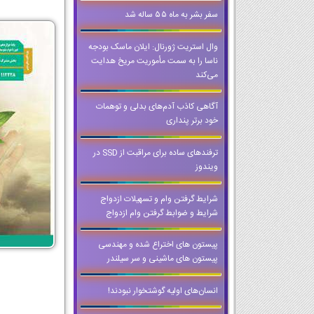
سفر بشر به ماه ۵۵ ساله شد
وال استریت ژورنال: ایلان ماسک بودجه
ناسا را به سمت مأموریت مریخ هدایت
می‌کند
آگاهی کاذب آدم‌های بدلی و توهمات
خود برتر پنداری
ترفندهای ساده برای مراقبت از SSD در
ویندوز
شرایط گرفتن وام و تسهيلات ازدواج
شرایط و ضوابط گرفتن وام ازدواج
پیستون های اختراع شده و مهندسی
پیستون های ماشینی و سر سیلندر
انسان‌های اولیه گوشتخوار نبودند!